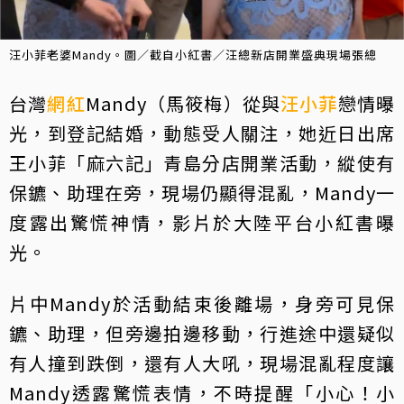
汪小菲老婆Mandy。圖／截自小紅書／汪總新店開業盛典現場張總
台灣
網紅
Mandy（馬筱梅）從與
汪小菲
戀情曝
光，到登記結婚，動態受人關注，她近日出席
王小菲「麻六記」青島分店開業活動，縱使有
保鑣、助理在旁，現場仍顯得混亂，Mandy一
度露出驚慌神情，影片於大陸平台小紅書曝
光。
片中Mandy於活動結束後離場，身旁可見保
鑣、助理，但旁邊拍邊移動，行進途中還疑似
有人撞到跌倒，還有人大吼，現場混亂程度讓
Mandy透露驚慌表情，不時提醒「小心！小