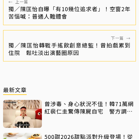
←
上一篇
獨／陳匡怡自曝「有10幾位追求者」！空窗2年
苦惱喊：普通人難體會
下一篇
→
獨／陳匡怡轉戰手搖飲創意總監！曾拍戲累到
住院 鬆吐淡出演藝圈原因
最新文章
曾涉毒、身心狀況不佳！韓71萬網
紅裴仁圭驚傳陳屍自宅 警方調查
中
500甜2026甜點派對升級登場！從