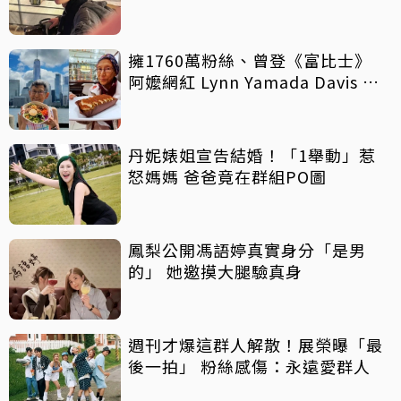
擁1760萬粉絲、曾登《富比士》
阿嬤網紅 Lynn Yamada Davis 驚
傳病逝
丹妮婊姐宣告結婚！「1舉動」惹
怒媽媽 爸爸竟在群組PO圖
鳳梨公開馮語婷真實身分「是男
的」 她邀摸大腿驗真身
週刊才爆這群人解散！展榮曝「最
後一拍」 粉絲感傷：永遠愛群人