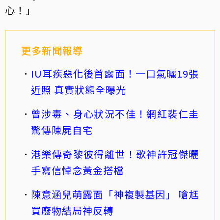
心！」
更多新聞報導
IU耳疾惡化後首露面！一口氣曬19張
近照 真實狀態全曝光
曾涉毒、身心狀況不佳！網紅裴仁圭
驚傳陳屍自宅
港樂傳奇黎彼得離世！歌神許冠傑曬
手寫信悼念黃金搭檔
陳意涵兒萌露面「神複製基因」 嗆尪
買廢物結局神反轉