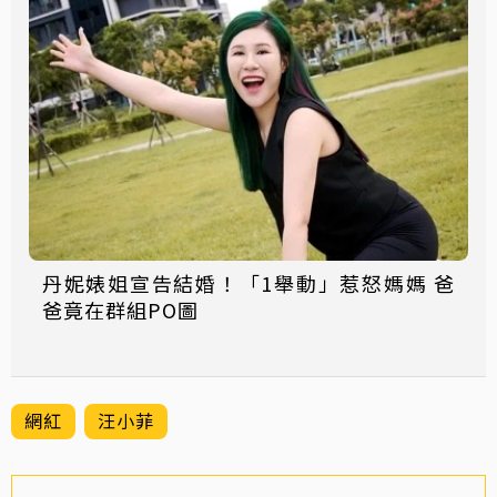
丹妮婊姐宣告結婚！「1舉動」惹怒媽媽 爸
爸竟在群組PO圖
網紅
汪小菲