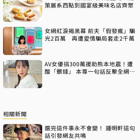
策展系西點到國宴級美味名店齊聚
女網紅淚揭黑幕 前夫「假發瘋」騙
光2百萬 再遭愛情騙局套走2千萬
AV女優捐300萬援助熊本地震！遭
酸「髒錢」 本尊一句話反擊全網力
挺
相關新聞
選完這件事永不會變！ 鍾明軒這句
話引發網友共鳴