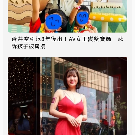
蒼井空引退8年復出！AV女王變雙寶媽 悲
訴孩子被霸凌