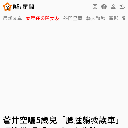
最新文章
姜厚任公開女友
熱門星聞
藝人動態
電影
電
蒼井空曬5歲兒「臉腫躺救護車」