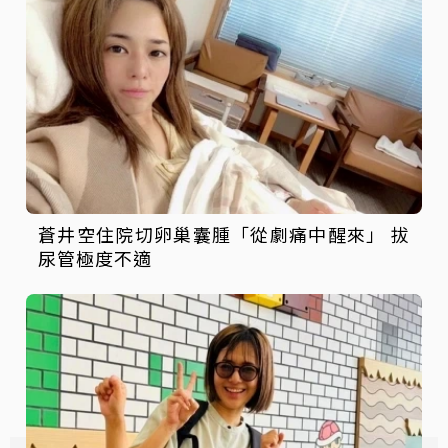
蒼井空住院切卵巢囊腫「從劇痛中醒來」 拔
尿管極度不適