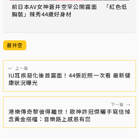
前日本AV女神蒼井空罕公開露面 「紅色低
胸裝」辣秀44歲好身材
蒼井空
←
上一篇
IU耳疾惡化後首露面！44張近照一次看 最新健
康狀況曝光
下一篇
→
港樂傳奇黎彼得離世！歌神許冠傑曬手寫信悼
念黃金搭檔：音樂路上感恩有您