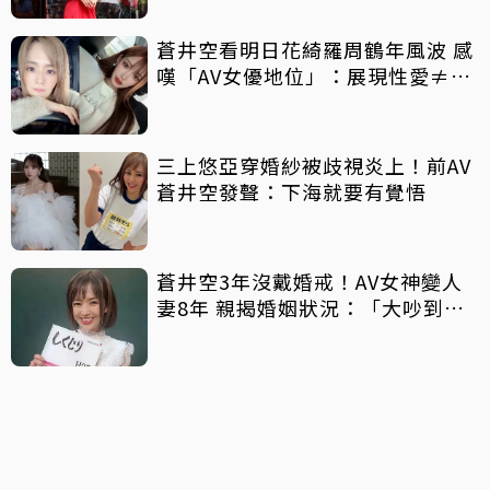
蒼井空看明日花綺羅周鶴年風波 感
嘆「AV女優地位」：展現性愛≠妓
女
三上悠亞穿婚紗被歧視炎上！前AV
蒼井空發聲：下海就要有覺悟
蒼井空3年沒戴婚戒！AV女神變人
妻8年 親揭婚姻狀況：「大吵到分
居」