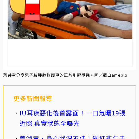
蒼井空分享兒子臉腫躺救護車的正片引起爭議。圖／截自ameblo
更多新聞報導
IU耳疾惡化後首露面！一口氣曬19張
近照 真實狀態全曝光
曾涉毒、身心狀況不佳！網紅裴仁圭