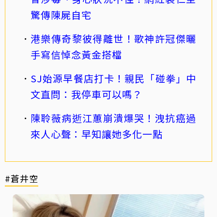
驚傳陳屍自宅
港樂傳奇黎彼得離世！歌神許冠傑曬
手寫信悼念黃金搭檔
SJ始源早餐店打卡！親民「碰拳」中
文直問：我停車可以嗎？
陳聆薇病逝江蕙崩潰爆哭！洩抗癌過
來人心聲：早知讓她多化一點
#蒼井空