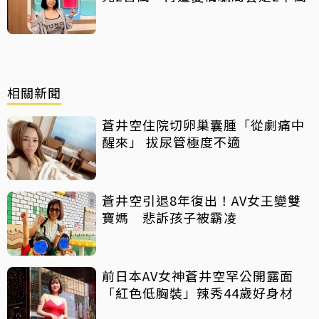
相關新聞
蒼井空住院切卵巢囊腫「從劇痛中
醒來」 拔尿管極度不適
蒼井空引退8年復出！AV女王變雙
寶媽 悲訴孩子被霸凌
前日本AV女神蒼井空罕公開露面
「紅色低胸裝」辣秀44歲好身材