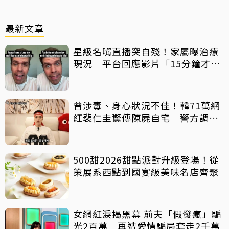
最新文章
星級名嘴直播突自殘！家屬曝治療
現況 平台回應影片「15分鐘才下
架」原因
曾涉毒、身心狀況不佳！韓71萬網
紅裴仁圭驚傳陳屍自宅 警方調查
中
500甜2026甜點派對升級登場！從
策展系西點到國宴級美味名店齊聚
女網紅淚揭黑幕 前夫「假發瘋」騙
光2百萬 再遭愛情騙局套走2千萬