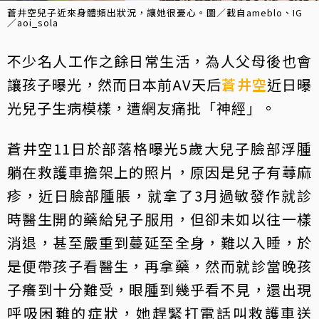
蒼井空兒子近來身體頻出狀況，讓她很憂心。圖／截自ameblo、IG
／aoi_sola
不少名人工作之餘日常生活，為人父母後也會
讓孩子曝光，然而日本前AV天后
蒼井空
近日曝
光兒子生病模樣，遭網友痛批「神經」。
蒼井空11日於部落格曝光5歲大兒子臉部浮腫
躺在救護車擔架上的照片，原因是兒子有蕁麻
疹，近日臉部腫脹，就拿了3月過敏發作就診
時醫生開的藥給兒子服用，但卻未如以往一樣
消退，甚至嚴重到蔓延至全身，難以入睡，於
是便帶孩子看醫生，再拿藥，然而就診當晚孩
子癢到十分難受，眼腫到幾乎看不見，還出現
呼吸困難的症狀，她趕緊打電話叫救護車送