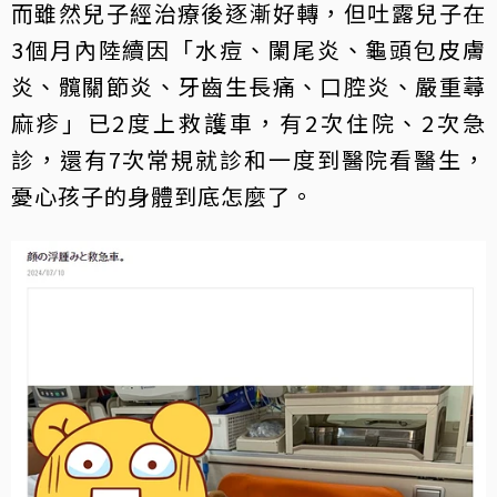
而雖然兒子經治療後逐漸好轉，但吐露兒子在
3個月內陸續因「水痘、闌尾炎、龜頭包皮膚
炎、髖關節炎、牙齒生長痛、口腔炎、嚴重蕁
麻疹」已2度上救護車，有2次住院、2次急
診，還有7次常規就診和一度到醫院看醫生，
憂心孩子的身體到底怎麼了。