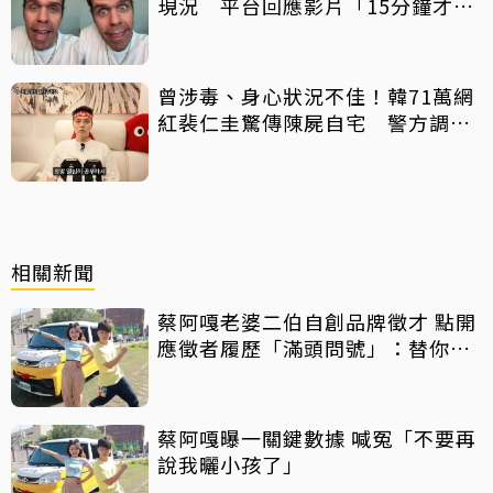
現況 平台回應影片「15分鐘才下
架」原因
曾涉毒、身心狀況不佳！韓71萬網
紅裴仁圭驚傳陳屍自宅 警方調查
中
相關新聞
蔡阿嘎老婆二伯自創品牌徵才 點開
應徵者履歷「滿頭問號」：替你可
惜
蔡阿嘎曝一關鍵數據 喊冤「不要再
說我曬小孩了」