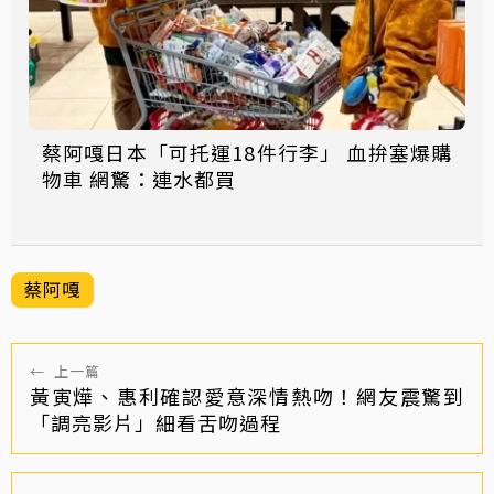
蔡阿嘎日本「可托運18件行李」 血拚塞爆購
物車 網驚：連水都買
蔡阿嘎
←
上一篇
黃寅燁、惠利確認愛意深情熱吻！網友震驚到
「調亮影片」細看舌吻過程