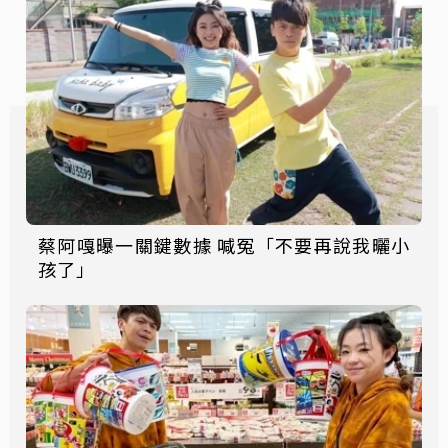
蔡阿嘎曝一關鍵數據 喊冤「不要再說我曬小
孩了」