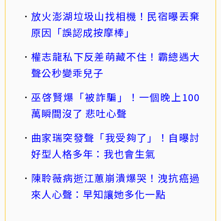
放火澎湖垃圾山找相機！民宿曝丟棄
原因「誤認成按摩棒」
權志龍私下反差萌藏不住！霸總遇大
聲公秒變乖兒子
巫啓賢爆「被詐騙」！一個晚上100
萬瞬間沒了 悲吐心聲
曲家瑞突發聲「我受夠了」！自曝討
好型人格多年：我也會生氣
陳聆薇病逝江蕙崩潰爆哭！洩抗癌過
來人心聲：早知讓她多化一點