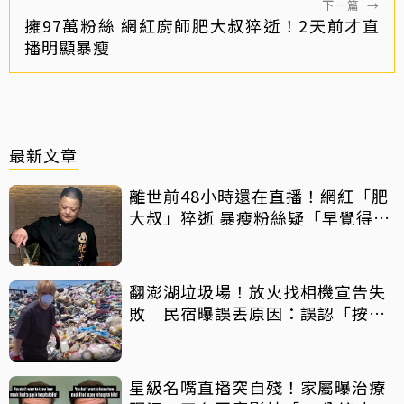
下一篇
→
擁97萬粉絲 網紅廚師肥大叔猝逝！2天前才直
播明顯暴瘦
最新文章
離世前48小時還在直播！網紅「肥
大叔」猝逝 暴瘦粉絲疑「早覺得不
對」
翻澎湖垃圾場！放火找相機宣告失
敗 民宿曝誤丟原因：誤認「按摩
棒」 喊話已和解勿出征
星級名嘴直播突自殘！家屬曝治療