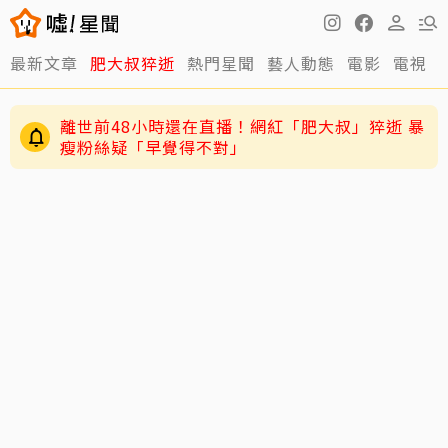
最新文章
肥大叔猝逝
熱門星聞
藝人動態
電影
電視
跳澎湖垃圾山找相機！放火揭民宿丟棄原因「誤
認成按摩棒」
離世前48小時還在直播！網紅「肥大叔」猝逝 暴
瘦粉絲疑「早覺得不對」