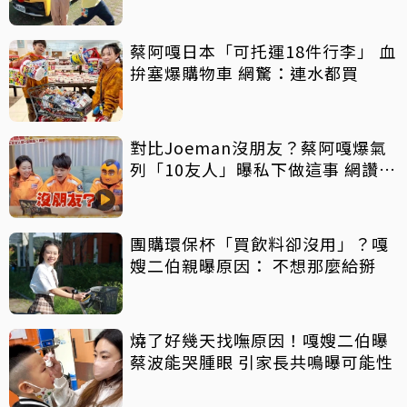
蔡阿嘎日本「可托運18件行李」 血
拚塞爆購物車 網驚：連水都買
對比Joeman沒朋友？蔡阿嘎爆氣
列「10友人」曝私下做這事 網讚：
真朋友
團購環保杯「買飲料卻沒用」？嘎
嫂二伯親曝原因： 不想那麼給掰
燒了好幾天找嘸原因！嘎嫂二伯曝
蔡波能哭腫眼 引家長共鳴曝可能性