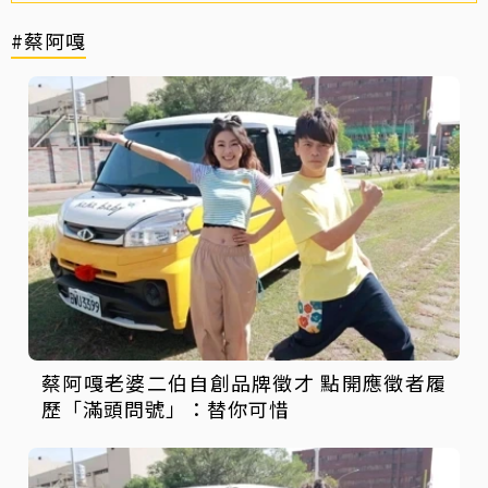
#蔡阿嘎
蔡阿嘎老婆二伯自創品牌徵才 點開應徵者履
歷「滿頭問號」：替你可惜