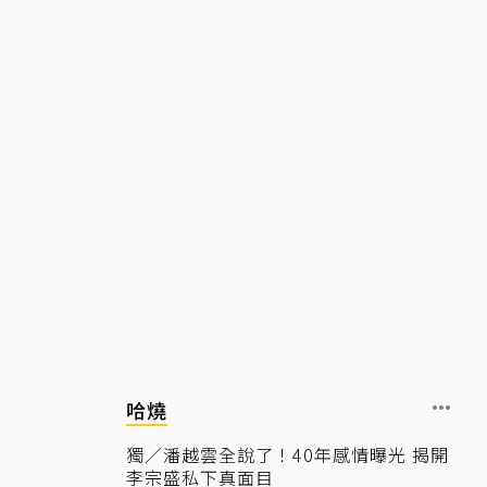
哈燒
獨／潘越雲全說了！40年感情曝光 揭開
李宗盛私下真面目