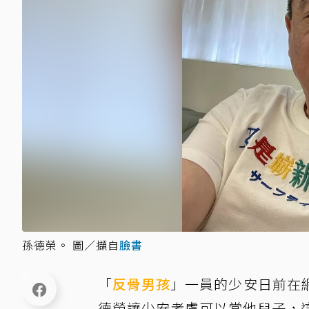
孫德榮。 圖／擷自
臉書
「
反骨男孩
」一員的少安日前在
德榮讓少安考慮可以當他兒子，