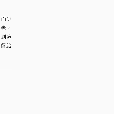
，而少
終老，
不到這
會留給
。