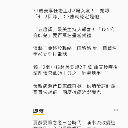
71歲姜厚任戀上小2輪女友！ 她曝
「七世因緣」：3歲就認定是他
「五燈獎」最美主持人報喜！「185公
分帥兒」要百萬名畫當賀禮
演藝工會終於聯絡上田路路 她一聽這名
字卻立刻掛電話
獨／2個小孩赴美要燒2千萬 曲艾玲嘆後
輩削價只拿她十分之一酬勞競爭
母親病逝昔日家醜再掀！侯炳瑩認封鎖
哥哥侯冠群 兩度抗癌近況曝光
即時
賈靜雯懷念老三台時代！嘆串流改變追