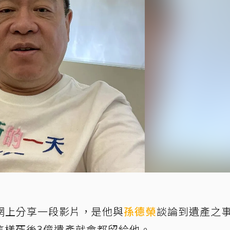
網上分享一段影片，是他與
孫德榮
談論到遺產之
這樣死後3億遺產就會都留給他。