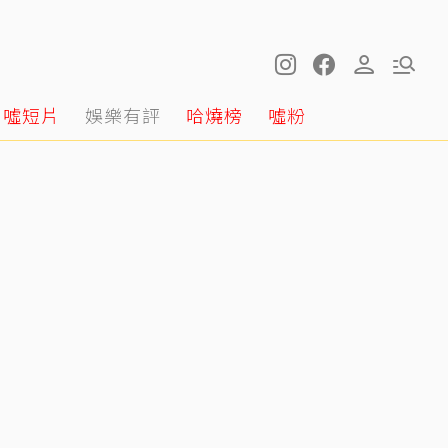
噓短片
娛樂有評
哈燒榜
噓粉