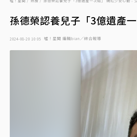
噓！星聞
熱搜
孫德榮認養兒子「3億遺產一次給」 網紅少安心動：
孫德榮認養兒子「3億遺產一
噓！星聞 編輯bian／綜合報導
2024-08-20 10:05