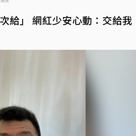
交給我
次給」 網紅少安心動：交給我