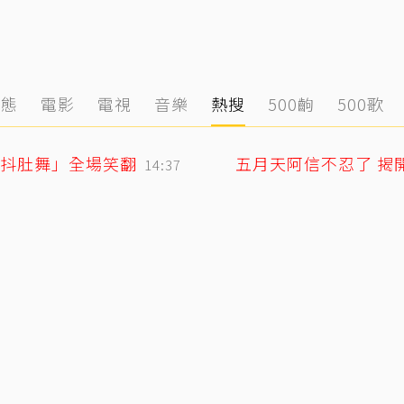
動態
電影
電視
音樂
熱搜
500齣
500歌
「抖肚舞」全場笑翻
五月天阿信不忍了 揭
14:37