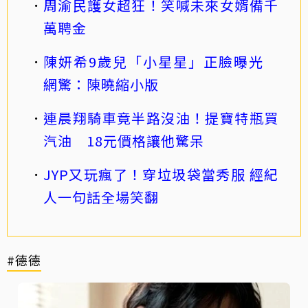
周渝民護女超狂！笑喊未來女婿備千
萬聘金
陳妍希9歲兒「小星星」正臉曝光
網驚：陳曉縮小版
連晨翔騎車竟半路沒油！提寶特瓶買
汽油 18元價格讓他驚呆
JYP又玩瘋了！穿垃圾袋當秀服 經紀
人一句話全場笑翻
#德德