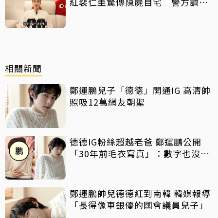
紅裴仁圭驚傳陳屍自宅 警方調查
中
相關新聞
鄭運鵬兒子「德德」開通IG 高清帥
照吸12萬網友朝聖
德德IG粉絲超越老爸 鄭運鵬公開
「30年前毛衣寫真」：數字也沒那
麼重要
鄭運鵬帥兒德德紅到南韓 韓媒報導
「長得像車銀優的國會議員兒子」