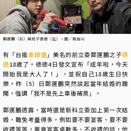
鄭運鵬（右）與兒子德德（左）。圖／取自IG
有「台版
車銀優
」美名的前立委鄭運鵬之子
德
德
18歲了。德德4日發文宣布「成年啦，今天
開始我是大人了！」，並祝自己18歲生日快
樂。昨（5）日鄭運鵬突然談起當年結婚的趣
聞，強調「我不是先上車後補票」。
鄭運鵬透露，當時還是新科立委加上第一次結
婚，難免考量得多，例如要不要宴客、要不要
收禮等等，畢竟宴客桌數多、不收禮的話，他