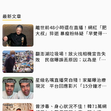
最新文章
離世前48小時還在直播！網紅「肥
大叔」猝逝 暴瘦粉絲疑「早覺得不
對」
翻澎湖垃圾場！放火找相機宣告失
敗 民宿曝誤丟原因：以為是「按
摩棒」 喊話已和解勿出征
星級名嘴直播突自殘！家屬曝治療
現況 平台回應影片「15分鐘才下
架」原因
曾涉毒、身心狀況不佳！韓71萬網