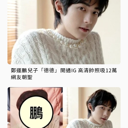
鄭運鵬兒子「德德」開通IG 高清帥照吸12萬
網友朝聖