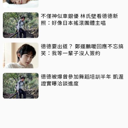
不僅神似車銀優 林氏壁看德德新
照：好像日本搖滾團體主唱
德德要出道？ 鄭運鵬暖回應不忘搞
笑：我等一輩子沒人簽約
德德被爆曾參加舞蹈培訓半年 凱渥
證實曝洽談進度