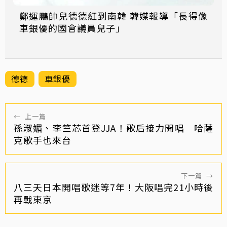
鄭運鵬帥兒德德紅到南韓 韓媒報導「長得像
車銀優的國會議員兒子」
德德
車銀優
←
上一篇
孫淑媚、李竺芯首登JJA！歌后接力開唱 哈薩
克歌手也來台
下一篇
→
八三夭日本開唱歌迷等7年！大阪唱完21小時後
再戰東京