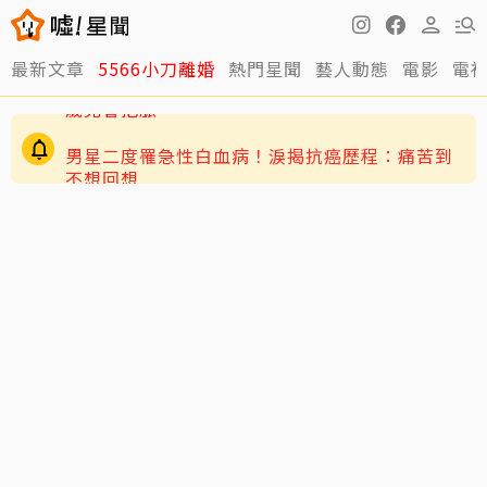
最新文章
5566小刀離婚
熱門星聞
藝人動態
電影
電
男星二度罹急性白血病！淚揭抗癌歷程：痛苦到
不想回想
周董兒子Romeo變身「小小中醫」！昆凌驚爆8
歲兒會把脈