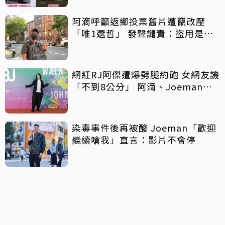
阿滴呼籲返鄉投票舊片遭竄改壓
「唯1選哲」 發聲譴責：盜用是不
對的
網紅RJ阿傑遭爆劈腿約砲 女網友譏
「不到8公分」 阿滴、Joeman衰
躺槍
染毒事件後再被酸 Joeman「歡迎
繼續嗆我」直言：影片不會停