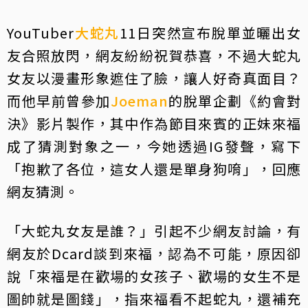
YouTuber
大蛇丸
11日突然宣布脫單並曬出女
友合照放閃，網友紛紛祝賀恭喜，不過大蛇丸
女友以漫畫形象遮住了臉，讓人好奇真面目？
而他早前曾參加
Joeman
的脫單企劃《約會對
決》影片製作，其中作為節目來賓的正妹來福
成了猜測對象之一，今她透過IG發聲，寫下
「抱歉了各位，這女人還是單身狗唷」，回應
網友猜測。
「大蛇丸女友是誰？」引起不少網友討論，有
網友於Dcard談到來福，認為不可能，原因卻
說「來福是在歡場的女孩子、歡場的女生不是
圖帥就是圖錢」，指來福看不起蛇丸，還補充