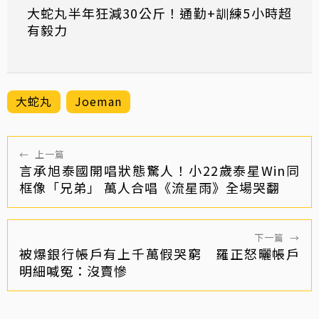
大蛇丸半年狂減30公斤！通勤+訓練5小時超
有毅力
大蛇丸
Joeman
←
上一篇
言承旭泰國開唱狀態驚人！小22歲泰星Win同
框像「兄弟」 萬人合唱《流星雨》全場哭翻
下一篇
→
被爆銀行帳戶有上千萬假哭窮 羅正怒曬帳戶
明細喊冤：沒賣慘