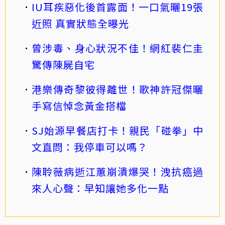
IU耳疾惡化後首露面！一口氣曬19張
近照 真實狀態全曝光
曾涉毒、身心狀況不佳！網紅裴仁圭
驚傳陳屍自宅
港樂傳奇黎彼得離世！歌神許冠傑曬
手寫信悼念黃金搭檔
SJ始源早餐店打卡！親民「碰拳」中
文直問：我停車可以嗎？
陳聆薇病逝江蕙崩潰爆哭！洩抗癌過
來人心聲：早知讓她多化一點