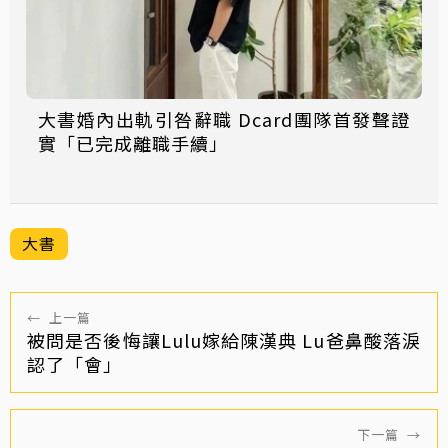
大書婚內出軌引咎辭職 Dcard團隊首發聲證
實「已完成離職手續」
大書
←
上一篇
被問是否後悔讓Lulu嫁給陳漢典 Lu爸鼻酸落淚
認了「會」
下一篇
→