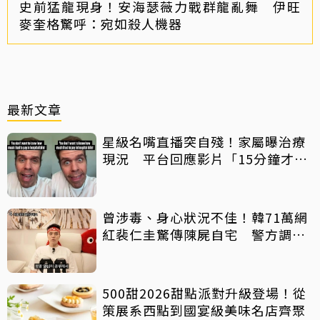
史前猛龍現身！安海瑟薇力戰群龍亂舞 伊旺
麥奎格驚呼：宛如殺人機器
最新文章
星級名嘴直播突自殘！家屬曝治療
現況 平台回應影片「15分鐘才下
架」原因
曾涉毒、身心狀況不佳！韓71萬網
紅裴仁圭驚傳陳屍自宅 警方調查
中
500甜2026甜點派對升級登場！從
策展系西點到國宴級美味名店齊聚