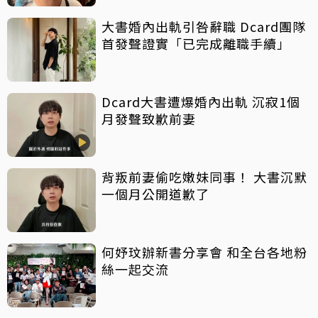
大書婚內出軌引咎辭職 Dcard團隊
首發聲證實「已完成離職手續」
Dcard大書遭爆婚內出軌 沉寂1個
月發聲致歉前妻
背叛前妻偷吃嫩妹同事！ 大書沉默
一個月公開道歉了
何妤玟辦新書分享會 和全台各地粉
絲一起交流