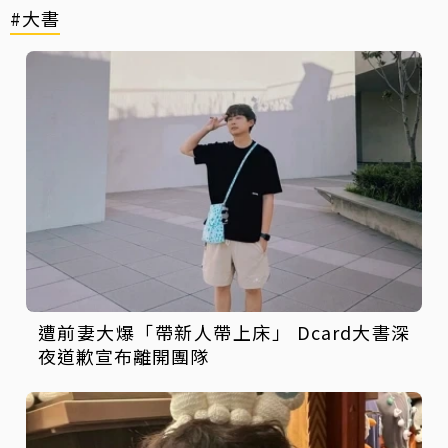
#大書
遭前妻大爆「帶新人帶上床」 Dcard大書深
夜道歉宣布離開團隊