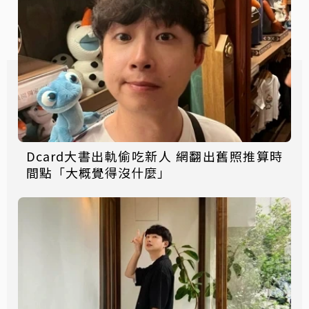
Dcard大書出軌偷吃新人 網翻出舊照推算時
間點「大概覺得沒什麼」