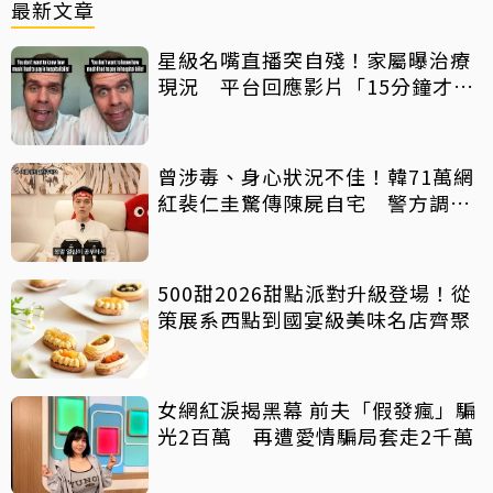
最新文章
星級名嘴直播突自殘！家屬曝治療
現況 平台回應影片「15分鐘才下
架」原因
曾涉毒、身心狀況不佳！韓71萬網
紅裴仁圭驚傳陳屍自宅 警方調查
中
500甜2026甜點派對升級登場！從
策展系西點到國宴級美味名店齊聚
女網紅淚揭黑幕 前夫「假發瘋」騙
光2百萬 再遭愛情騙局套走2千萬