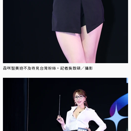
森咲智美迫不及待見台灣粉絲。記者吳致碩／攝影