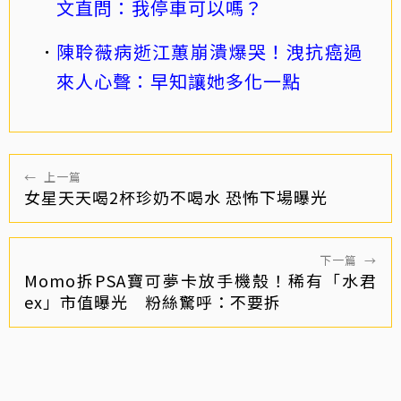
文直問：我停車可以嗎？
陳聆薇病逝江蕙崩潰爆哭！洩抗癌過
來人心聲：早知讓她多化一點
←
上一篇
女星天天喝2杯珍奶不喝水 恐怖下場曝光
下一篇
→
Momo拆PSA寶可夢卡放手機殼！稀有「水君
ex」市值曝光 粉絲驚呼：不要拆