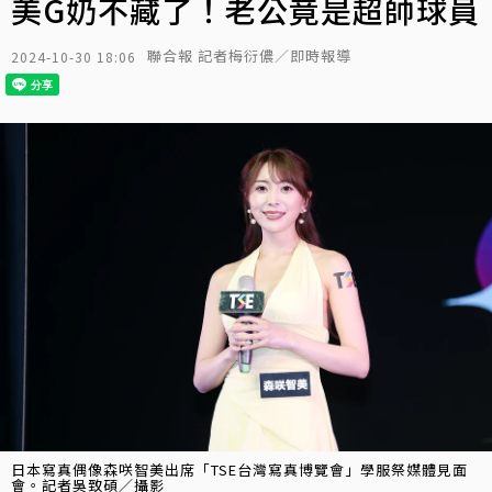
美G奶不藏了！老公竟是超帥球員
聯合報 記者梅衍儂／即時報導
2024-10-30 18:06
日本寫真偶像森咲智美出席「TSE台灣寫真博覽會」學服祭媒體見面
會。記者吳致碩／攝影