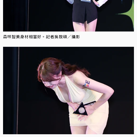
森咲智美身材相當好。記者吳致碩／攝影