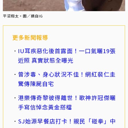
平沼翔太。圖／摘自IG
更多新聞報導
IU耳疾惡化後首露面！一口氣曬19張
近照 真實狀態全曝光
曾涉毒、身心狀況不佳！網紅裴仁圭
驚傳陳屍自宅
港樂傳奇黎彼得離世！歌神許冠傑曬
手寫信悼念黃金搭檔
SJ始源早餐店打卡！親民「碰拳」中