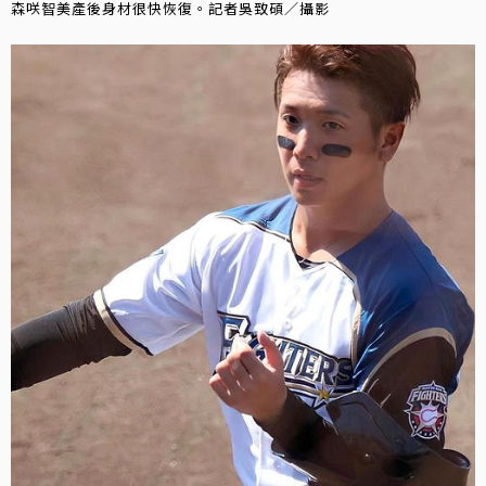
森咲智美產後身材很快恢復。記者吳致碩／攝影