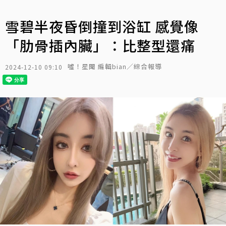
雪碧半夜昏倒撞到浴缸 感覺像
「肋骨插內臟」：比整型還痛
噓！星聞 編輯bian／綜合報導
2024-12-10 09:10