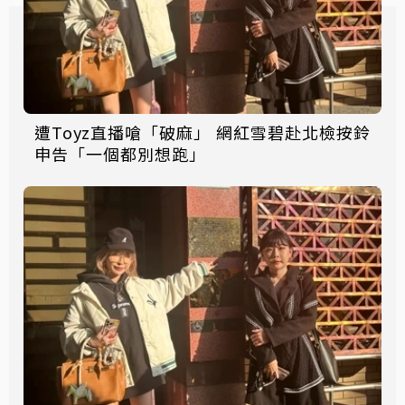
遭Toyz直播嗆「破麻」 網紅雪碧赴北檢按鈴
申告「一個都別想跑」