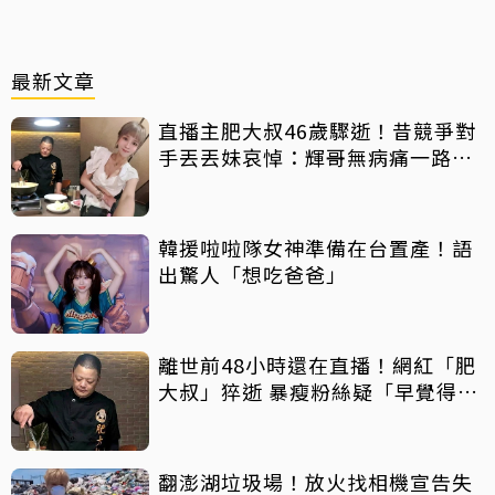
最新文章
直播主肥大叔46歲驟逝！昔競爭對
手丟丟妹哀悼：輝哥無病痛一路好
走
韓援啦啦隊女神準備在台置產！語
出驚人「想吃爸爸」
離世前48小時還在直播！網紅「肥
大叔」猝逝 暴瘦粉絲疑「早覺得不
對」
翻澎湖垃圾場！放火找相機宣告失