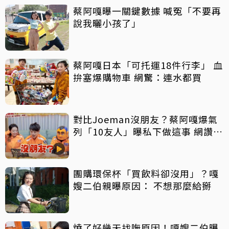
蔡阿嘎曝一關鍵數據 喊冤「不要再
說我曬小孩了」
蔡阿嘎日本「可托運18件行李」 血
拚塞爆購物車 網驚：連水都買
對比Joeman沒朋友？蔡阿嘎爆氣
列「10友人」曝私下做這事 網讚：
真朋友
團購環保杯「買飲料卻沒用」？嘎
嫂二伯親曝原因： 不想那麼給掰
燒了好幾天找嘸原因！嘎嫂二伯曝