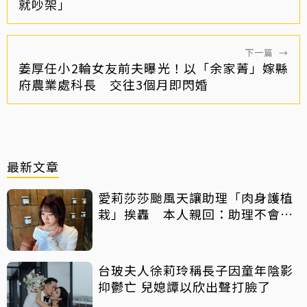
就吵架」
下一篇
→
姜厚任小2輪女友前夫曝光！以「余家菁」嫁縣
府農業處科長 交往3個月即閃婚
最新文章
愛莉莎莎颱風天讓助理「肉身護植
栽」挨轟 本人親回：助理不會被
吹出去
台玻夫人徐莉玲稱長子因童年陰影
抑鬱亡 兒媳譚以欣出聲打臉了