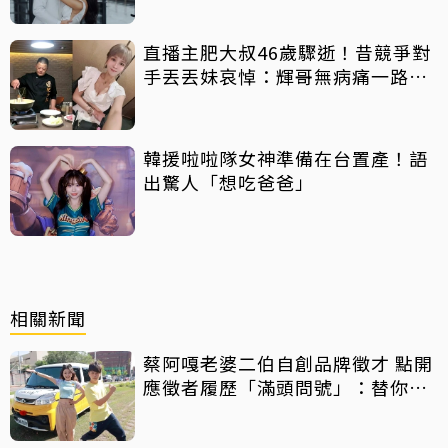
直播主肥大叔46歲驟逝！昔競爭對
手丟丟妹哀悼：輝哥無病痛一路好
走
韓援啦啦隊女神準備在台置產！語
出驚人「想吃爸爸」
相關新聞
蔡阿嘎老婆二伯自創品牌徵才 點開
應徵者履歷「滿頭問號」：替你可
惜