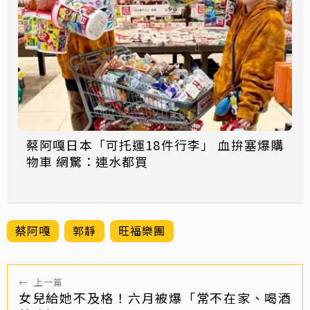
蔡阿嘎日本「可托運18件行李」 血拚塞爆購
物車 網驚：連水都買
蔡阿嘎
郭靜
旺福樂團
←
上一篇
女兒給她不及格！六月被爆「常不在家、喝酒