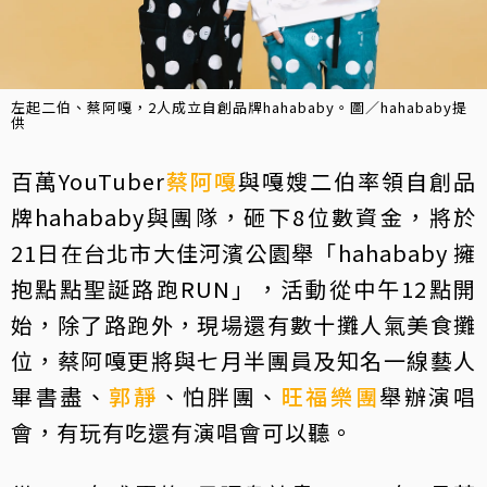
左起二伯、蔡阿嘎，2人成立自創品牌hahababy。圖／hahababy提
供
百萬YouTuber
蔡阿嘎
與嘎嫂二伯率領自創品
牌hahababy與團隊，砸下8位數資金，將於
21日在台北市大佳河濱公園舉「hahababy 擁
抱點點聖誕路跑RUN」，活動從中午12點開
始，除了路跑外，現場還有數十攤人氣美食攤
位，蔡阿嘎更將與七月半團員及知名一線藝人
畢書盡、
郭靜
、怕胖團、
旺福樂團
舉辦演唱
會，有玩有吃還有演唱會可以聽。