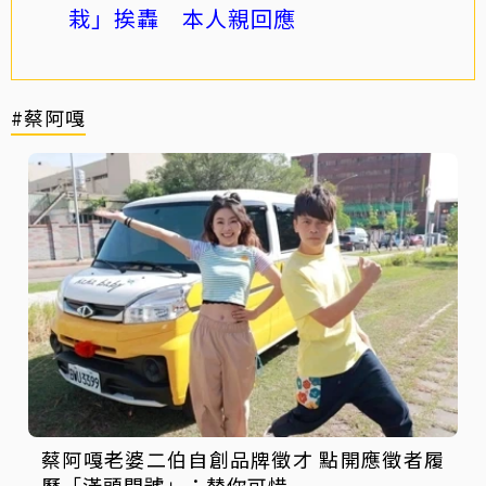
栽」挨轟 本人親回應
#蔡阿嘎
蔡阿嘎老婆二伯自創品牌徵才 點開應徵者履
歷「滿頭問號」：替你可惜