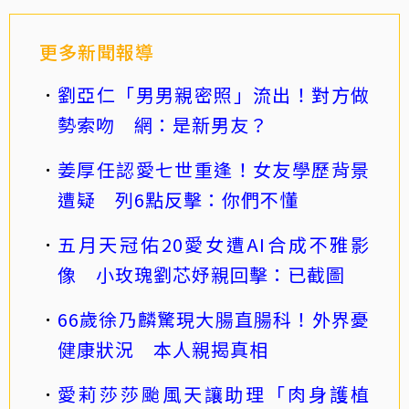
更多新聞報導
劉亞仁「男男親密照」流出！對方做
勢索吻 網：是新男友？
姜厚任認愛七世重逢！女友學歷背景
遭疑 列6點反擊：你們不懂
五月天冠佑20愛女遭AI合成不雅影
像 小玫瑰劉芯妤親回擊：已截圖
66歲徐乃麟驚現大腸直腸科！外界憂
健康狀況 本人親揭真相
愛莉莎莎颱風天讓助理「肉身護植