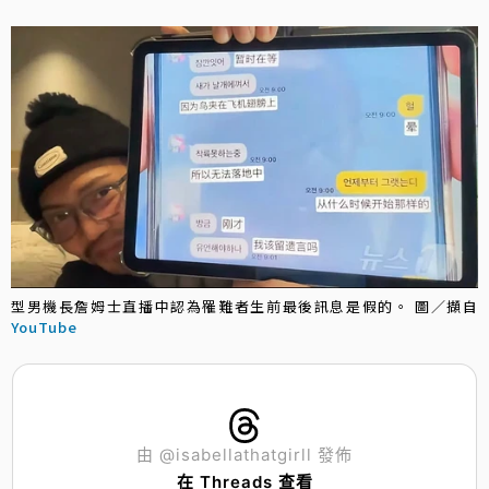
型男機長詹姆士直播中認為罹難者生前最後訊息是假的。 圖／擷自
YouTube
由 @isabellathatgirll 發佈
在 Threads 查看