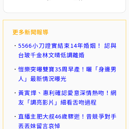
更多新聞報導
5566小刀證實結束14年婚姻！ 認與
台玻千金林文晴低調離婚
愷樂突曝雙寶35周早產！曬「身邊男
人」最新情況曝光
黃寅燁、惠利確認愛意深情熱吻！網
友「調亮影片」細看舌吻過程
直播主肥大叔46歲驟逝！昔競爭對手
丟丟妹留言哀悼