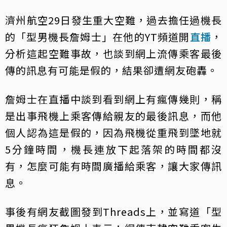
濟州航空29日發生重大空難，過去擔任過機長
的「型男機長詹姆士」在他的YT頻道開
直播
，
分析這起空難事故，也談到網上流傳乘客最後
傳的訊息有可能是假的，結果卻遭網友砲轟。
詹姆士在直播中談到看到網上有瘋傳幾則，稱
是出事飛機上乘客傳給親友的最後訊息，而他
個人認為這是假的，因為飛機從重飛到墜地就
5分鐘時間，機長連放下起落架的時間都沒
有，怎麼可能有時間廣播給乘客，讓大家傳訊
息。
事後有網友截圖發到Threads上，並寫道「型