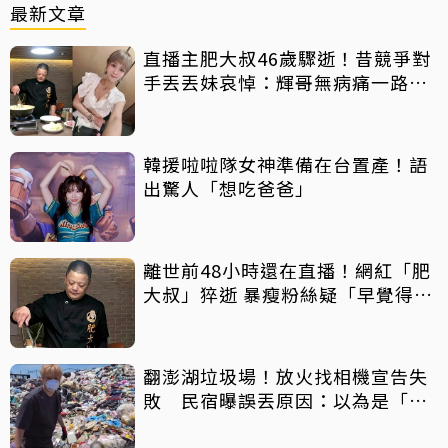
最新文章
直播主肥大叔46歲驟逝！昔競爭對
手丟丟妹哀悼：輝哥無病痛一路好
走
韓援啦啦隊女神準備在台置產！語
出驚人「想吃爸爸」
離世前48小時還在直播！網紅「肥
大叔」猝逝 暴瘦粉絲疑「早覺得不
對」
翻澎湖垃圾場！放火找相機宣告失
敗 民宿曝誤丟原因：以為是「按
摩棒」 喊話已和解勿出征