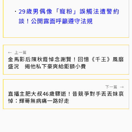
29歲男偶像「寵粉」誤觸法遭警約
談！公開露面呼籲遵守法規
←
上一篇
金馬影后陳秋霞悼念謝賢！回憶《千王》風靡
盛況 揭他私下豪爽給鉅額小費
下一篇
→
直播主肥大叔46歲驟逝！昔競爭對手丟丟妹哀
悼：輝哥無病痛一路好走