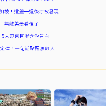
加坡！遺體一週後才被發現
 無敵美景看傻了
幕！5人東京巨蛋含淚告白
」定律！一句話點醒無數人