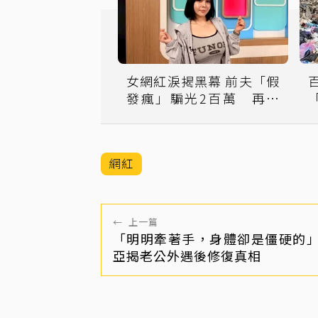
女網紅淚揭黑幕 前夫「假
發瘋」騙光2百萬 再遭
愛情騙局套走2千萬
澎
網紅
←
上一篇
「明明牽著手，身體卻是僵硬的
亞揭老公外遇後修復真相