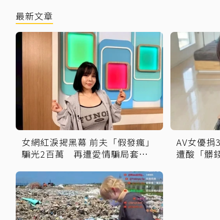
最新文章
女網紅淚揭黑幕 前夫「假發瘋」
AV女優捐
騙光2百萬 再遭愛情騙局套走2
遭酸「髒
千萬
網力挺