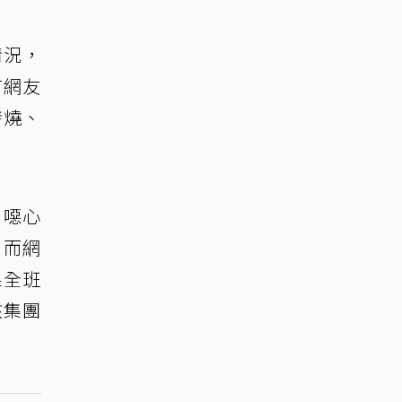
情況，
有網友
發燒、
、噁心
，而網
果全班
該集團