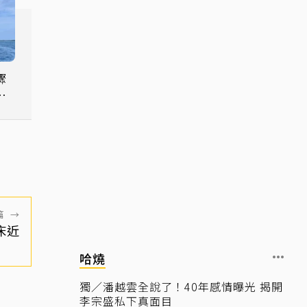
驟
送
篇
→
床近
哈燒
獨／潘越雲全說了！40年感情曝光 揭開
李宗盛私下真面目