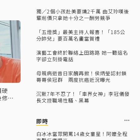
獨／2個小孩赴美要燒2千萬 曲艾玲嘆後
輩削價只拿她十分之一酬勞競爭
「五燈獎」最美主持人報喜！「185公
分帥兒」要百萬名畫當賀禮
演藝工會終於聯絡上田路路 她一聽這名
字卻立刻掛電話
母親病逝昔日家醜再掀！侯炳瑩認封鎖
哥哥侯冠群 兩度抗癌近況曝光
僵硬
沉默7年不忍了！「車界女神」李冠儀發
後修復
長文控職場性騷、黑幕
即時
白冰冰當眾開罵14歲女童星！阿嬤全程