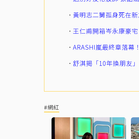
黃明志二舅孤身死在新
王仁甫開箱岑永康豪宅
ARASHI嵐最終章落
舒淇揭「10年換朋友
#網紅