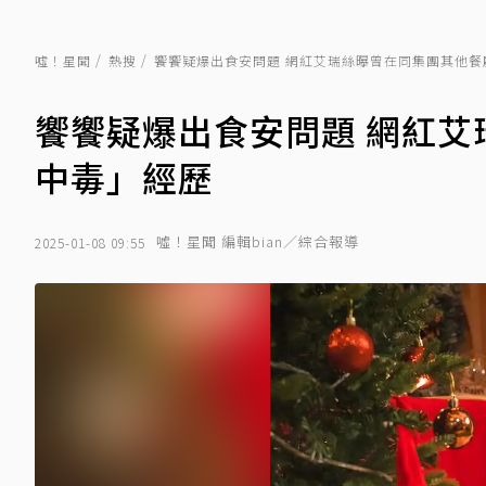
噓！星聞
熱搜
饗饗疑爆出食安問題 網紅艾瑞絲曝曾在同集團其他餐
饗饗疑爆出食安問題 網紅
中毒」經歷
噓！星聞 編輯bian／綜合報導
2025-01-08 09:55