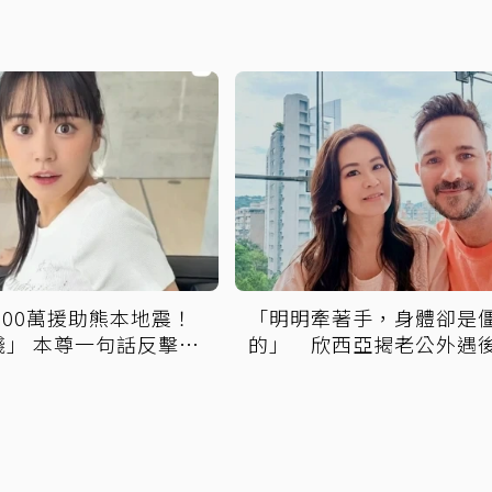
300萬援助熊本地震！
「明明牽著手，身體卻是
錢」 本尊一句話反擊全
的」 欣西亞揭老公外遇
真相