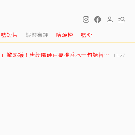
噓短片
娛樂有評
哈燒榜
噓粉
獨／韓女嫌台男「很臭」掀熱議！唐綺陽砸百萬推香水一句話替台男平反
11:27