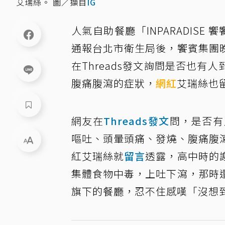
艾瑞絲。 圖／擷自
IG
人氣自助餐廳「INPARADIS
通報台北市衛生局後，饗賓集團
在Threads發文詢問是否也
腹痛腹瀉的症狀，
網紅
艾瑞絲也
網友在
Threads發文
問，是否有
嘔吐、頭暈頭痛、發燒、腹痛腹
紅艾瑞絲就
留言
透露，高中時的
集體食物中毒，上吐下瀉，那時
旗下的餐廳，忍不住感嘆「沒想