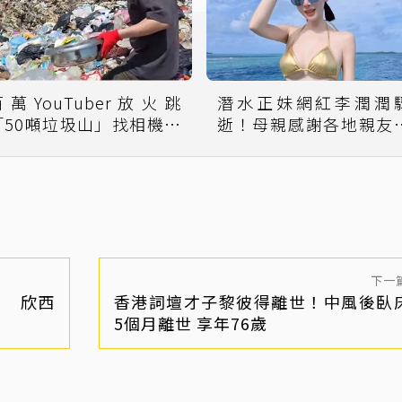
百萬YouTuber放火跳
潛水正妹網紅李潤潤
「50噸垃圾山」找相機！
逝！母親感謝各地親友
湖尋DJI pocket 4P
別：我都替她記著
直播吸4000人集氣
下一
」 欣西
香港詞壇才子黎彼得離世！中風後臥
5個月離世 享年76歲