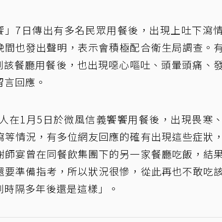
E 饗饗」7日傳出有多名民眾用餐後，出現上吐下瀉
晚間也發出聲明，表示會積極配合衛生局調查。
有人到該餐廳用餐後，也出現噁心嘔吐、頭暈頭痛、
留言回應。
人在1月5日於微風信義饗饗用餐後，出現畏寒
瀉等情況，有多位網友回應的確有出現這些症狀
謝師宴曾在同餐飲集團下的另一家餐廳吃飯，結
還要準備指考，所以狀況很慘，從此再也不敢吃
到時隔多年後還是這樣」。