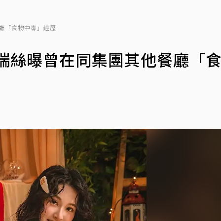
廳「食物中毒」經歷
艾瑞絲曝曾在同集團其他餐廳「