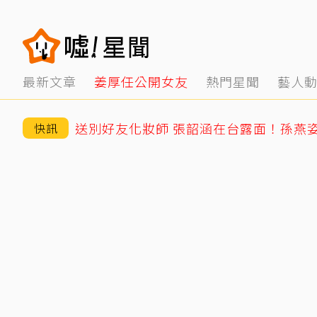
最新文章
姜厚任公開女友
熱門星聞
藝人
送別好友化妝師 張韶涵在台露面！孫燕
快訊