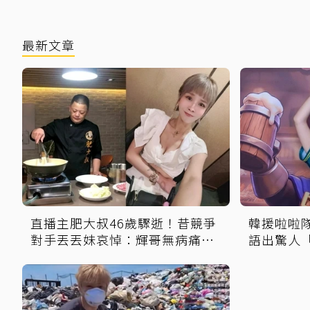
最新文章
直播主肥大叔46歲驟逝！昔競爭
韓援啦啦
對手丟丟妹哀悼：輝哥無病痛一
語出驚人
路好走