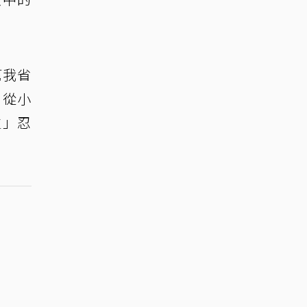
幫我省
，從小
生」忍