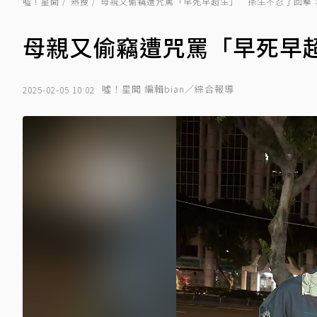
噓！星聞
熱搜
母親又偷竊遭咒罵「早死早超生」 孫生不忍了回擊
母親又偷竊遭咒罵「早死早
噓！星聞 編輯bian／綜合報導
2025-02-05 10:02