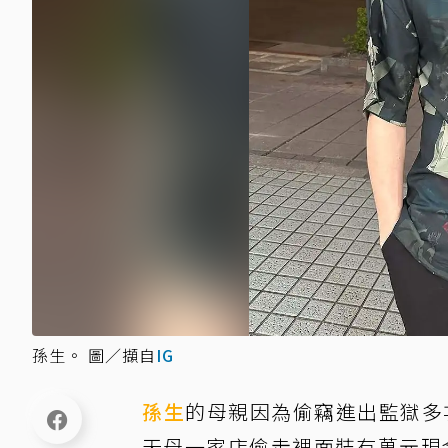
孫生。 圖／擷自
IG
孫生
的母親因為偷竊進出監獄多次
天母一家店偷走裡面裝有萬元現