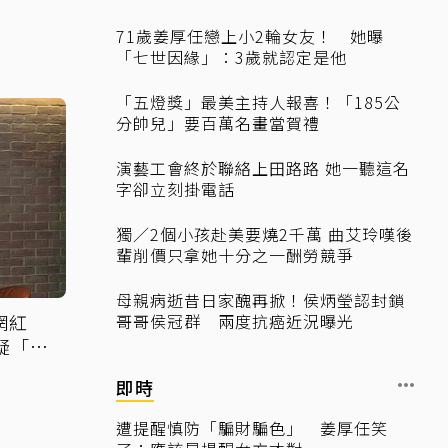
71歲姜厚任戀上小2輪女友！ 她曝
「七世因緣」：3歲就認定是他
「五燈獎」最美主持人報喜！「185公
分帥兒」要百萬名畫當賀禮
演藝工會終於聯絡上田路路 她一聽這名
字卻立刻掛電話
獨／2個小孩赴美要燒2千萬 曲艾玲嘆後
輩削價只拿她十分之一酬勞競爭
母親病逝昔日家醜再掀！侯炳瑩認封鎖
網紅
哥哥侯冠群 兩度抗癌近況曝光
疑「早
即時
遭提醒慎防「騙財騙色」 姜厚任笑