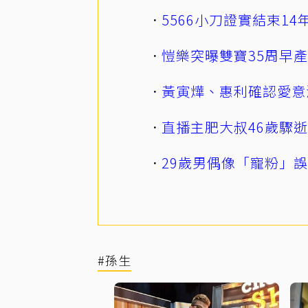
5566小刀證實結束1
愷樂突曝雙寶35周早
黃寅燁、惠利確認愛意
直播主肥大叔46歲驟
29歲男偶像「寵粉」
#孫生