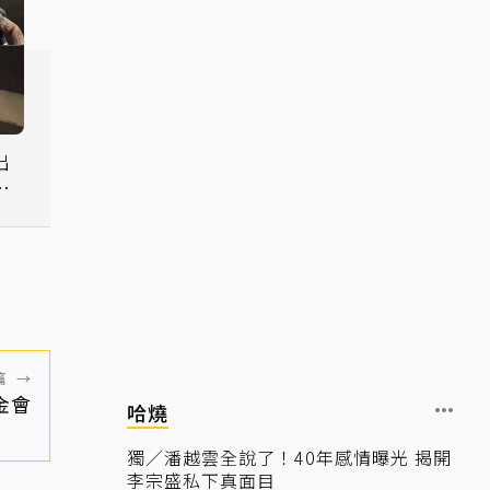
出
內
篇
→
金會
哈燒
獨／潘越雲全說了！40年感情曝光 揭開
李宗盛私下真面目