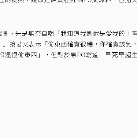
貼文截圖，先是無奈自嘲「我知道我媽還是愛我的，
！」接著又表示「偷東西確實很糟，你確實該氣
都還恨偷東西」，但對於原PO寫道「早死早超