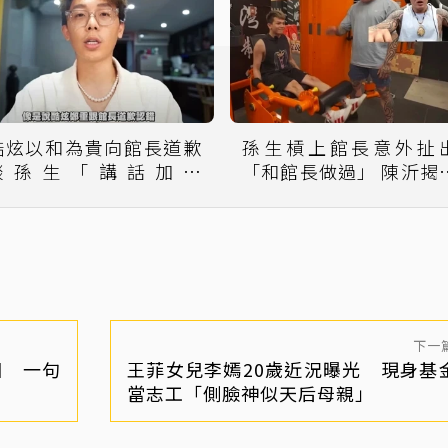
酷炫以和為貴向館長道歉
孫生槓上館長意外扯
談孫生「講話加水
「和館長做過」 陳沂揭
20%」：他沒有惡意
幕網全傻了
下一
因 一句
王菲女兒李嫣20歲近況曝光 現身基
當志工「側臉神似天后母親」