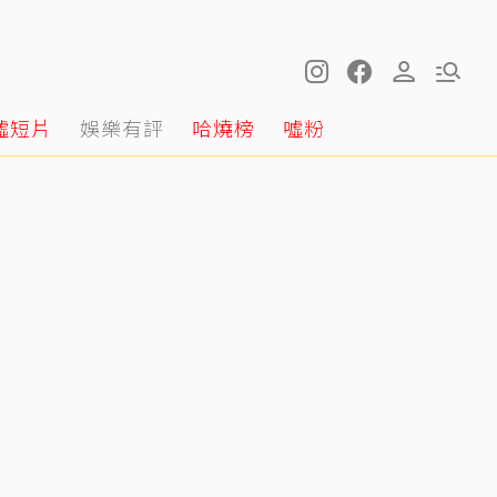
噓短片
娛樂有評
哈燒榜
噓粉