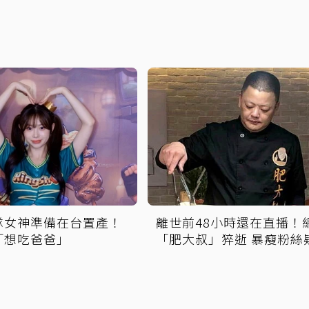
隊女神準備在台置產！
離世前48小時還在直播！
「想吃爸爸」
「肥大叔」猝逝 暴瘦粉絲
覺得不對」