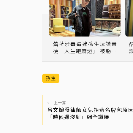
蕾菈涉毒遭逮孫生玩諧音
梗「人生跑麻燈」 被虧落
井下石他回：肯定最挺自
己人
孫生
←
上一篇
呂文婉曝律師女兒拒背名牌包原
「時候還沒到」網全讚爆