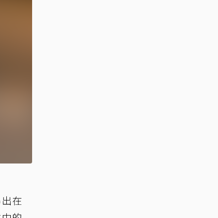
爆出在
文中的