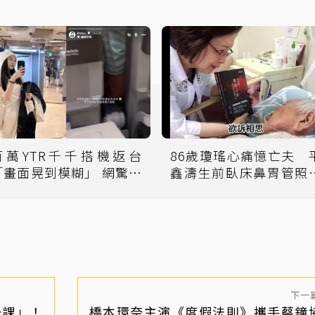
百萬YTR千千搭機返台
86歲瓊瑤心痛憶亡夫 
「畫面晃到模糊」 網驚：
鑫濤生前臥床鼻胃管照
真的會嚇哭
光
下一
一課」！
橋本環奈主演《度假法則》攜手蔡鐘