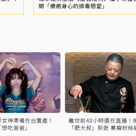
開「療癒身心的排毒戀愛」
隊女神準備在台置產！
離世前48小時還在直播！
「想吃爸爸」
「肥大叔」猝逝 暴瘦粉絲
覺得不對」