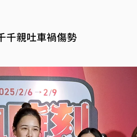
千千親吐車禍傷勢