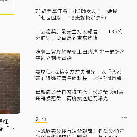
71歲姜厚任戀上小2輪女友！ 她曝
「七世因緣」：3歲就認定是他
「五燈獎」最美主持人報喜！「185公
分帥兒」要百萬名畫當賀禮
演藝工會終於聯絡上田路路 她一聽這名
字卻立刻掛電話
姜厚任小2輪女友前夫曝光！以「余家
菁」嫁縣府農業處科長 交往3個月即...
母親病逝昔日家醜再掀！侯炳瑩認封鎖
哥哥侯冠群 兩度抗癌近況曝光
即時
網紅
疑「早
林逸欣喪父後首過父親節！名醫父43年