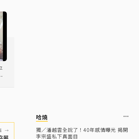
平
曝
哈燒
獨／潘越雲全說了！40年感情曝光 揭開
篇
→
李宗盛私下真面目
協展