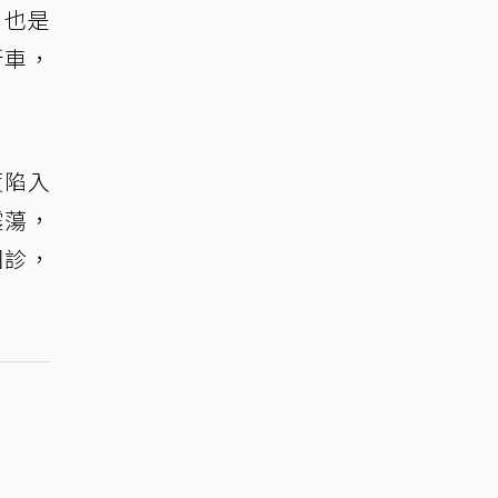
，也是
新車，
度陷入
震蕩，
回診，