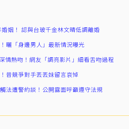
4年婚姻！ 認與台玻千金林文晴低調離婚
產！曬「身邊男人」最新情況曝光
深情熱吻！網友「調亮影片」細看舌吻過程
逝！昔競爭對手丟丟妹留言哀悼
誤觸法遭警約談！公開露面呼籲遵守法規