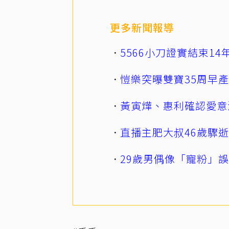
更多新聞報導
5566小刀證實結束1
愷樂突曝雙寶35周早
黃寅燁、惠利確認愛意
直播主肥大叔46歲驟
29歲男偶像「寵粉」