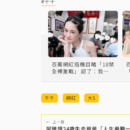
#千千
百萬網紅搭機目睹「18禁
全裸激戰」 認了：我要瘋
掉
千千
網紅
大S
←
上一篇
阿雅憶24歲失去爸爸「人生最難