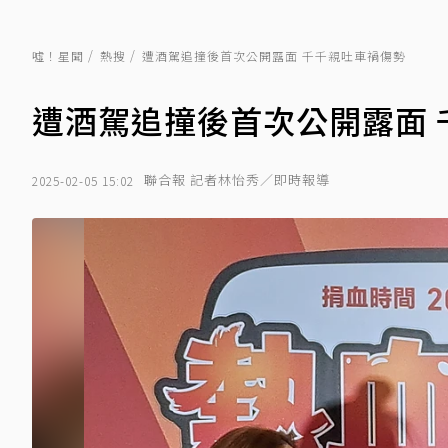
噓！星聞
熱搜
遭酒駕追撞後首次公開露面 千千親吐車禍傷勢
遭酒駕追撞後首次公開露面 
聯合報 記者林怡秀／即時報導
2025-02-05 15:02