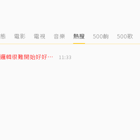
動態
電影
電視
音樂
熱搜
500齣
500歌
遭控當小三！姜厚任女友發千字文「不學邏輯很難開始好好活」
11:33