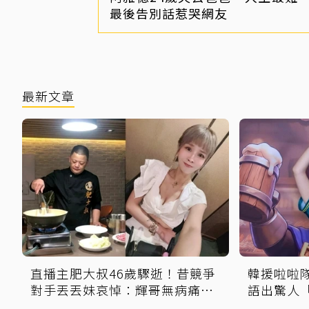
最後告別話惹哭網友
最新文章
直播主肥大叔46歲驟逝！昔競爭
韓援啦啦
對手丟丟妹哀悼：輝哥無病痛一
語出驚人
路好走