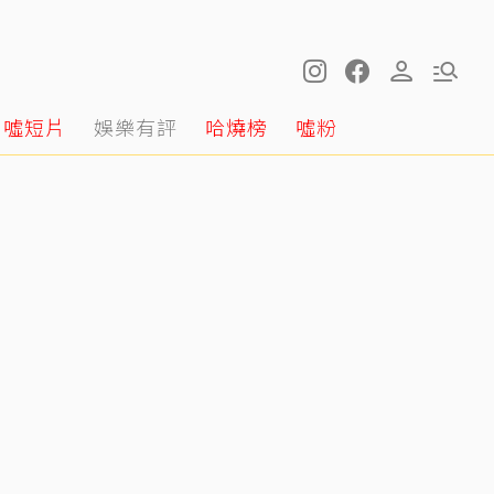
噓短片
娛樂有評
哈燒榜
噓粉