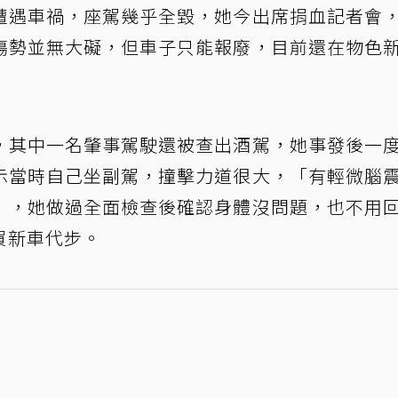
遭遇車禍，座駕幾乎全毀，她今出席捐血記者會
傷勢並無大礙，但車子只能報廢，目前還在物色
，其中一名肇事駕駛還被查出酒駕，她事發後一
示當時自己坐副駕，撞擊力道很大，「有輕微腦
」，她做過全面檢查後確認身體沒問題，也不用
買新車代步。