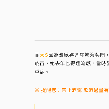
而
大S
因為流感猝逝震驚演藝圈
疫苗，她去年也得過流感，當時
重症。
※ 提醒您：禁止酒駕 飲酒過量