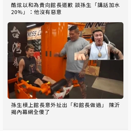
酷炫以和為貴向館長道歉 談孫生「講話加水
20%」：他沒有惡意
孫生槓上館長意外扯出「和館長做過」 陳沂
揭內幕網全傻了