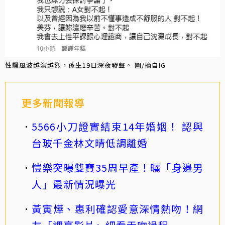
性騷風波越演越烈，孫生19日深夜發聲。 圖/摘自IG
更多新聞報導
5566小刀證實結束14年婚姻！ 認與
台玻千金林文晴低調離婚
愷樂突曝雙寶35周早產！曬「身邊男
人」最新情況曝光
黃寅燁、惠利確認愛意深情熱吻！網