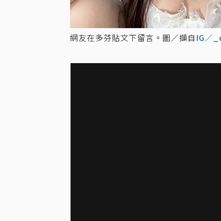
網友在多芬貼文下留言。圖／擷自
IG／_