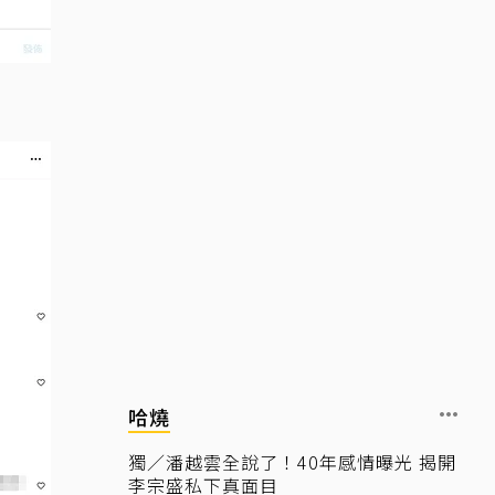
哈燒
獨／潘越雲全說了！40年感情曝光 揭開
李宗盛私下真面目