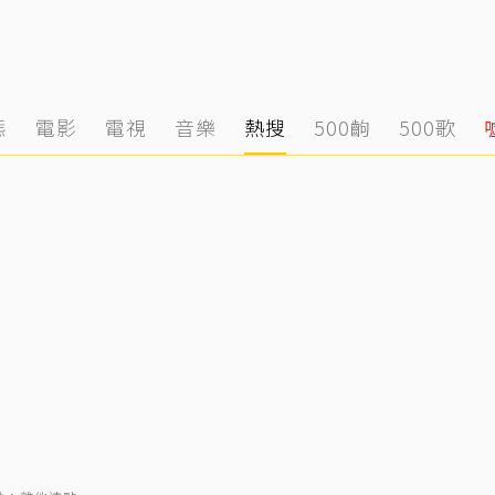
態
電影
電視
音樂
熱搜
500齣
500歌