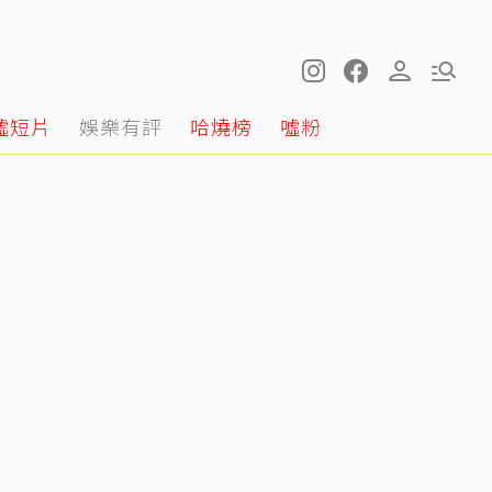
噓短片
娛樂有評
哈燒榜
噓粉