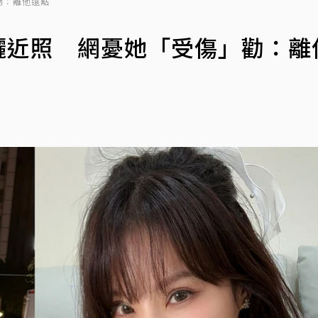
勸：離他遠點
芬曬近照 網憂她「受傷」勸：離