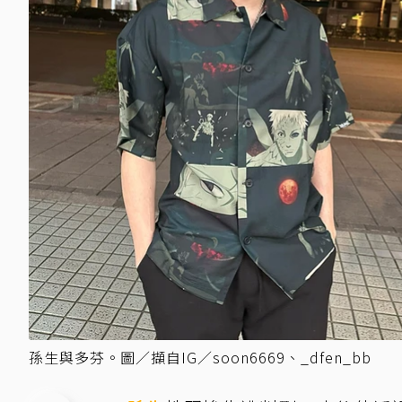
孫生與多芬。圖／擷自IG／soon6669、_dfen_bb