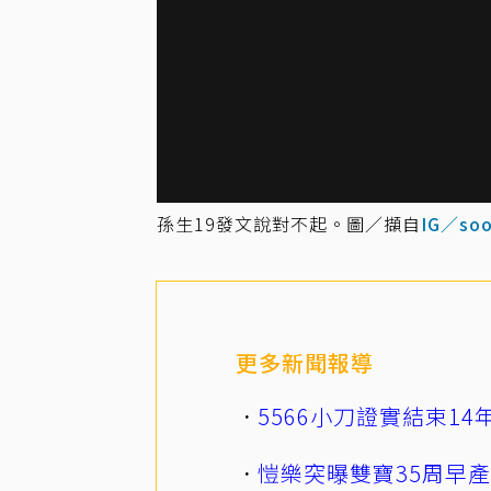
孫生19發文說對不起。圖／擷自
IG／soo
更多新聞報導
5566小刀證實結束1
愷樂突曝雙寶35周早