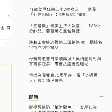
71歲姜厚任戀上小2輪女友！ 她曝
「七世因緣」：3歲就認定是他
「五燈獎」最美主持人報喜！「185公
分帥兒」要百萬名畫當賀禮
演藝工會終於聯絡上田路路 她一聽這名
字卻立刻掛電話
母親病逝昔日家醜再掀！侯炳瑩認封鎖
哥哥侯冠群 兩度抗癌近況曝光
愷樂突曝雙寶35周早產！曬「身邊男
人」最新情況曝光
即時
遭提醒慎防「騙財騙色」 姜厚任笑