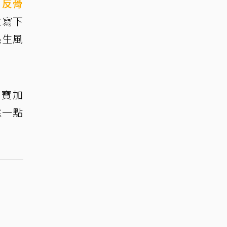
「
反骨
並寫下
孫生風
寶寶加
遠一點