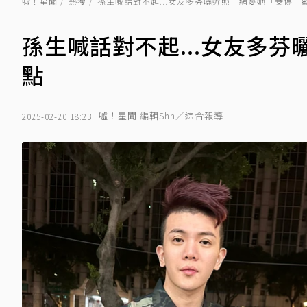
噓！星聞
熱搜
孫生喊話對不起...女友多芬曬近照 網憂她「受傷」
孫生喊話對不起...女友多
點
噓！星聞 編輯Shh／綜合報導
2025-02-20 18:23