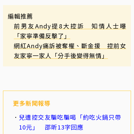
編輯推薦
前男友Andy提8大控訴 知情人士曝
「家寧準備反擊了」
網紅Andy痛訴被奪權、斷金援 控前女
友家寧一家人「分手後變得無情」
更多新聞報導
兒遭控交友騙吃騙喝「約吃火鍋只帶
10元」 邵昕13字回應