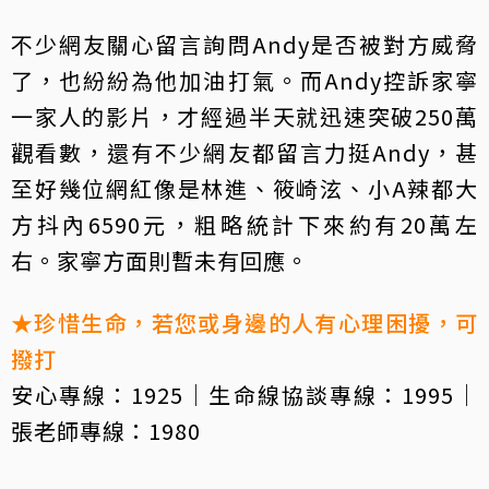
不少網友關心留言詢問Andy是否被對方威脅
了，也紛紛為他加油打氣。而Andy控訴家寧
一家人的影片，才經過半天就迅速突破250萬
觀看數，還有不少網友都留言力挺Andy，甚
至好幾位網紅像是林進、筱崎泫、小A辣都大
方抖內6590元，粗略統計下來約有20萬左
右。家寧方面則暫未有回應。
★珍惜生命，若您或身邊的人有心理困擾，可
撥打
安心專線：1925｜生命線協談專線：1995｜
張老師專線：1980