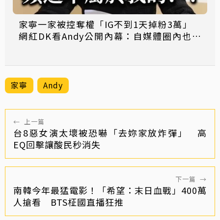
家寧一家被控奪權「IG不到1天掉粉3萬」
網紅DK看Andy公開內幕：自媒體圈內也意
外
家寧
Andy
←
上一篇
台8惡女演太壞被恐嚇「去妳家放炸彈」 高
EQ回擊讓酸民秒消失
下一篇
→
南韓今年最猛電影！「希望：末日血戰」400萬
人搶看 BTS柾國直播狂推