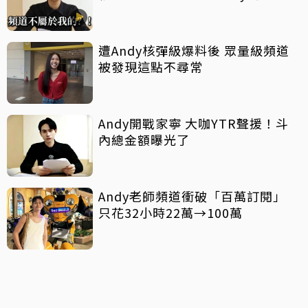
幕：自媒體圈內也意外
遭Andy核彈級爆料後 眾量級頻道
被發現這點不尋常
Andy開戰家寧 大咖YTR聲援！斗
內總金額曝光了
Andy老師頻道衝破「百萬訂閱」
只花32小時22萬→100萬