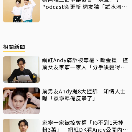
Podcast突更新 網友猜「試水溫」
掀熱議
相關新聞
網紅Andy痛訴被奪權、斷金援 控
前女友家寧一家人「分手後變得無
情」
前男友Andy提8大控訴 知情人士
曝「家寧準備反擊了」
家寧一家被控奪權「IG不到1天掉
粉3萬」 網紅DK看Andy公開內