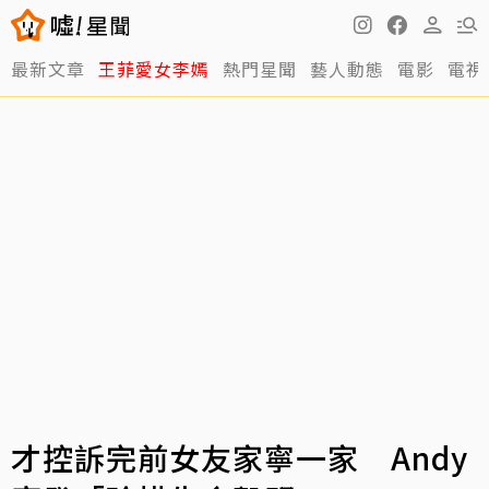
最新文章
王菲愛女李嫣
熱門星聞
藝人動態
電影
電視
才控訴完前女友家寧一家 Andy