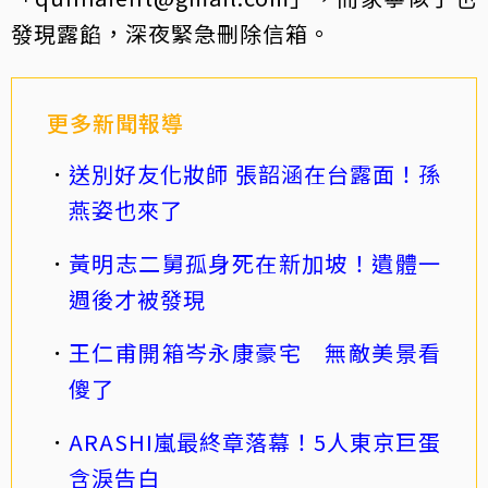
發現露餡，深夜緊急刪除信箱。
更多新聞報導
送別好友化妝師 張韶涵在台露面！孫
燕姿也來了
黃明志二舅孤身死在新加坡！遺體一
週後才被發現
王仁甫開箱岑永康豪宅 無敵美景看
傻了
ARASHI嵐最終章落幕！5人東京巨蛋
含淚告白