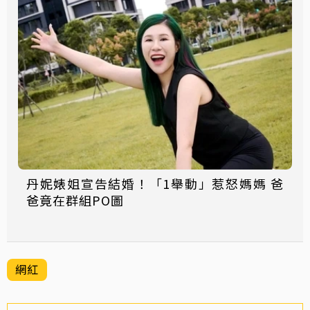
丹妮婊姐宣告結婚！「1舉動」惹怒媽媽 爸
爸竟在群組PO圖
網紅