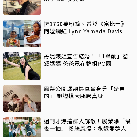
擁1760萬粉絲、曾登《富比士》
阿嬤網紅 Lynn Yamada Davis 驚
傳病逝
丹妮婊姐宣告結婚！「1舉動」惹
怒媽媽 爸爸竟在群組PO圖
鳳梨公開馮語婷真實身分「是男
的」 她邀摸大腿驗真身
週刊才爆這群人解散！展榮曝「最
後一拍」 粉絲感傷：永遠愛群人