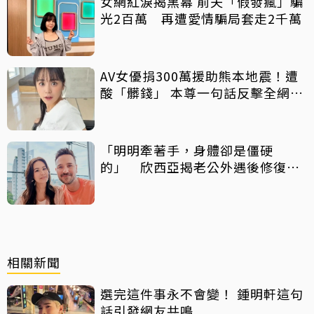
女網紅淚揭黑幕 前夫「假發瘋」騙
光2百萬 再遭愛情騙局套走2千萬
AV女優捐300萬援助熊本地震！遭
酸「髒錢」 本尊一句話反擊全網力
挺
「明明牽著手，身體卻是僵硬
的」 欣西亞揭老公外遇後修復真
相
相關新聞
選完這件事永不會變！ 鍾明軒這句
話引發網友共鳴