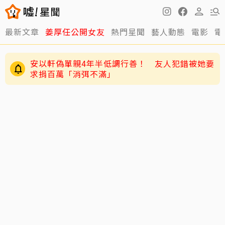
最新文章
姜厚任公開女友
熱門星聞
藝人動態
電影
電
安以軒偽單親4年半低調行善！ 友人犯錯被她要
求捐百萬「消弭不滿」