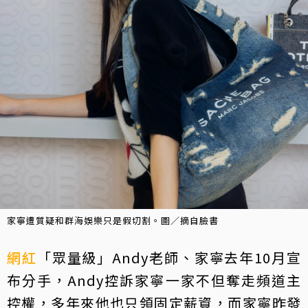
家寧遭質疑和群海娛樂只是假切割。圖／摘自臉書
網紅
「眾量級」Andy老師、家寧去年10月宣
布分手，Andy控訴家寧一家不但奪走頻道主
控權，多年來他也只領固定薪資，而家寧昨發