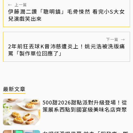
←
上一篇
伊藤潤二讚「聰明鎮」毛骨悚然 看完小S大女
兒演戲笑出來
下一篇
→
2年前狂丟球K曾沛慈遭炎上！姚元浩被洗版痛
罵「製作單位回應了」
最新文章
500甜2026甜點派對升級登場！從
策展系西點到國宴級美味名店齊聚