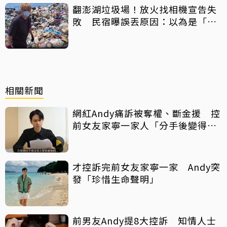
翻澎湖垃圾場！放火找相機宣告失
敗 民宿曝誤丟原因：以為是「按
摩棒」 喊話已和解勿出征
相關新聞
網紅Andy痛訴被奪權、斷金援 控
前女友家寧一家人「分手後變得無
情」
才控訴完前女友家寧一家 Andy突
發「珍惜生命聲明」
前男友Andy提8大控訴 知情人士