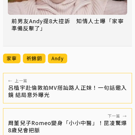
前男友Andy提8大控訴 知情人士曝「家寧
準備反擊了」
家寧
祈錦鈅
Andy
←
上一篇
呂植宇赴倫敦拍MV搭訕路人正妹！一句話邀入
鏡 結局意外曝光
下一篇
→
周董兒子Romeo變身「小小中醫」！昆凌驚爆
8歲兒會把脈