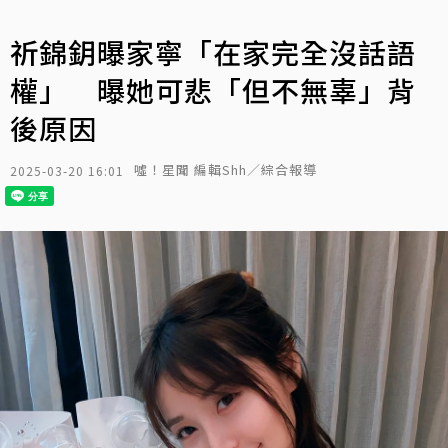
祈錦鈅曝家寧「在家完全沒話語
權」 曝她可悲「但不無辜」背
後原因
噓！星聞 編輯Shh／綜合報導
2025-03-20 16:01