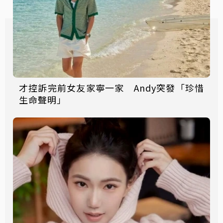
才控訴完前女友家寧一家 Andy突發「珍惜
生命聲明」