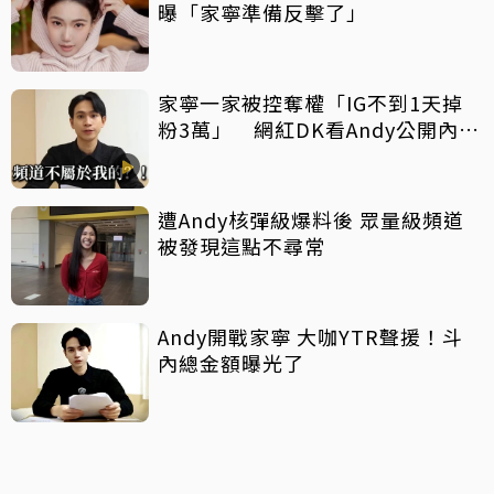
曝「家寧準備反擊了」
家寧一家被控奪權「IG不到1天掉
粉3萬」 網紅DK看Andy公開內
幕：自媒體圈內也意外
遭Andy核彈級爆料後 眾量級頻道
被發現這點不尋常
Andy開戰家寧 大咖YTR聲援！斗
內總金額曝光了