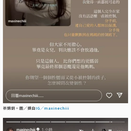
祈錦鈅。圖／擷自
IG／maxinechiii