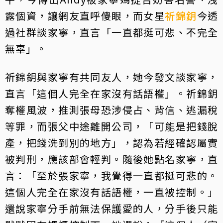
露個資，讓網友直呼傻眼，而女星
祈錦鈅
今透
過社群談家寧，直言「一直都挺可悲、不完全
無辜」。
祈錦鈅與家寧有共同友人，她今發文談家寧，
直言「這個人完全在家沒有話語權」。祈錦鈅
奪權風波，推測張母恐涉侵占、背信、逃漏稅
等罪，而張父中途離開公司，「可能是把錢脫
產，把錢洗到別的地方」，認為若經確認屬實
被判刑，應該部會輕判。隨後她點名家寧，直
言：「至於張家寧，我覺得一直都挺可悲的。
這個人完全在家沒有話語權，一直被控制。」
還說家寧分手前無法保護愛的人，分手後只能