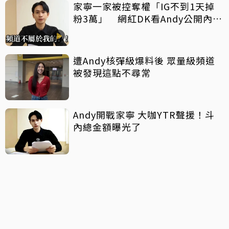
家寧一家被控奪權「IG不到1天掉
粉3萬」 網紅DK看Andy公開內
幕：自媒體圈內也意外
遭Andy核彈級爆料後 眾量級頻道
被發現這點不尋常
Andy開戰家寧 大咖YTR聲援！斗
內總金額曝光了