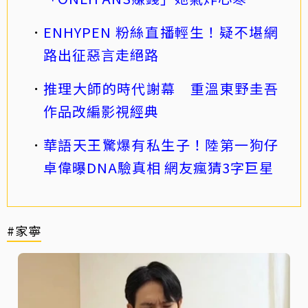
ENHYPEN 粉絲直播輕生！疑不堪網
路出征惡言走絕路
推理大師的時代謝幕 重溫東野圭吾
作品改編影視經典
華語天王驚爆有私生子！陸第一狗仔
卓偉曝DNA驗真相 網友瘋猜3字巨星
#家寧