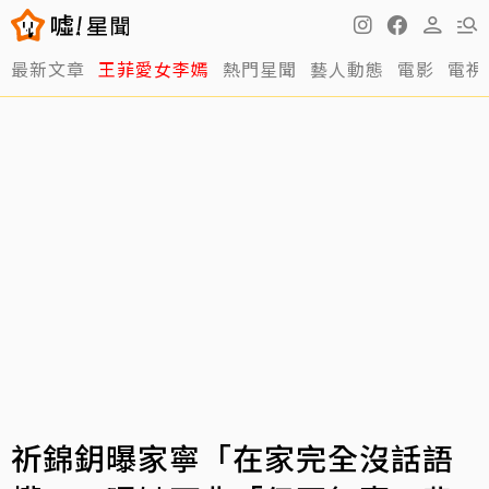
最新文章
王菲愛女李嫣
熱門星聞
藝人動態
電影
電視
祈錦鈅曝家寧「在家完全沒話語