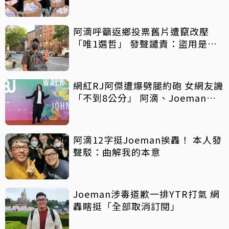
阿滴呼籲返鄉投票舊片遭竄改壓
「唯1選哲」 發聲譴責：盜用是不
對的
網紅RJ阿傑遭爆劈腿約砲 女網友譏
「不到8公分」 阿滴、Joeman衰
躺槍
阿滴12字挺Joeman挨轟！ 本人發
聲駁：曲解我的本意
Joeman涉毒道歉一排YTR打氣 網
轟瞎挺「全部取消訂閱」