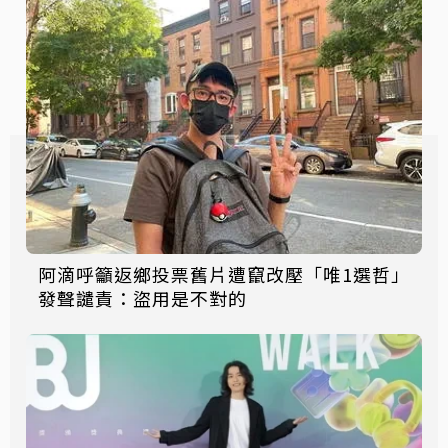
阿滴呼籲返鄉投票舊片遭竄改壓「唯1選哲」
發聲譴責：盜用是不對的