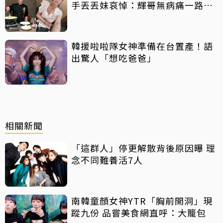
手丟丟妹哀悼：輝哥無病痛一路好
走
韓援啦啦隊女神準備在台置產！語
出驚人「想吃爸爸」
相關新聞
「這群人」停更解散背後原因曝 理
念不同難養活7人
南韓童顏女神YTR「胸前開洞」現
蹤九份 品嘗美食網直呼：大籠包