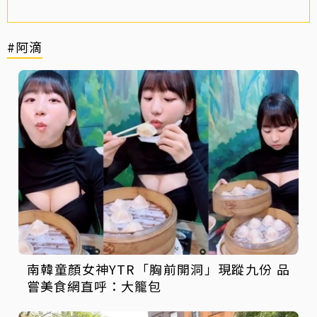
#阿滴
南韓童顏女神YTR「胸前開洞」現蹤九份 品
嘗美食網直呼：大籠包