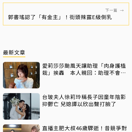
下一篇
→
郭書瑤認了「有金主」！街頭辣露E級側乳
最新文章
愛莉莎莎颱風天讓助理「肉身護植
栽」挨轟 本人親回：助理不會被
吹出去
台玻夫人徐莉玲稱長子因童年陰影
抑鬱亡 兒媳譚以欣出聲打臉了
直播主肥大叔46歲驟逝！昔競爭對