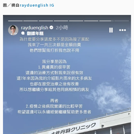
圖／摘自
rayduenglish IG