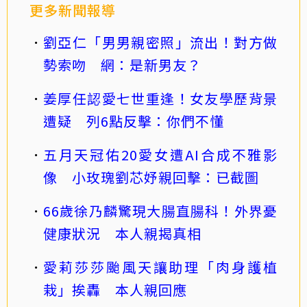
更多新聞報導
劉亞仁「男男親密照」流出！對方做
勢索吻 網：是新男友？
姜厚任認愛七世重逢！女友學歷背景
遭疑 列6點反擊：你們不懂
五月天冠佑20愛女遭AI合成不雅影
像 小玫瑰劉芯妤親回擊：已截圖
66歲徐乃麟驚現大腸直腸科！外界憂
健康狀況 本人親揭真相
愛莉莎莎颱風天讓助理「肉身護植
栽」挨轟 本人親回應