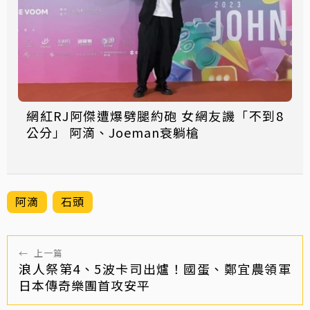
網紅RJ阿傑遭爆劈腿約砲 女網友譏「不到8
公分」 阿滴、Joeman衰躺槍
阿滴
石頭
←
上一篇
浪人祭第4、5波卡司出爐！國蛋、鄭宜農領軍
日本傳奇樂團首攻安平