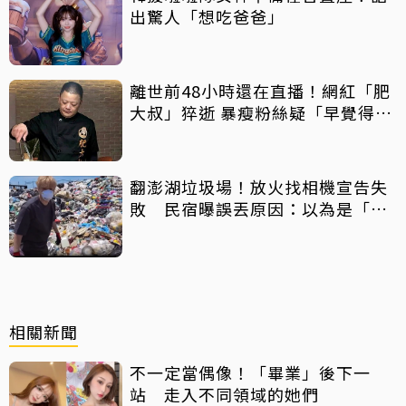
出驚人「想吃爸爸」
離世前48小時還在直播！網紅「肥
大叔」猝逝 暴瘦粉絲疑「早覺得不
對」
翻澎湖垃圾場！放火找相機宣告失
敗 民宿曝誤丟原因：以為是「按
摩棒」 喊話已和解勿出征
相關新聞
不一定當偶像！「畢業」後下一
站 走入不同領域的她們