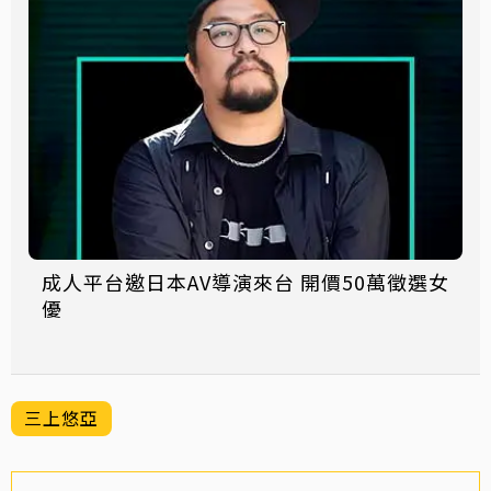
成人平台邀日本AV導演來台 開價50萬徵選女
優
三上悠亞