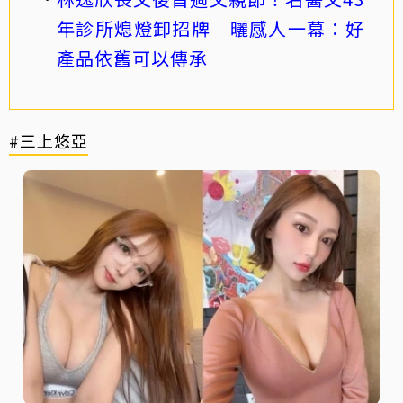
年診所熄燈卸招牌 曬感人一幕：好
產品依舊可以傳承
#三上悠亞