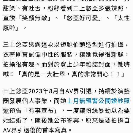
甜笑、有吐舌，粉絲看到三上悠亞多張辣照，
直讚「笑顏無敵」、「悠亞好可愛」、「太性
感啦」。
三上悠亞透露這次以短鮑伯頭造型進行拍攝，
衣著則嘗試偏中性的服裝，讓她覺得很新鮮，
拍攝很有趣。而對於登上少年雜誌封面，她嗨
喊：「真的是一大壯舉，真的非常開心！！」
三上悠亞2023年8月自AV界引退，持續於演藝
圈發展個人事業，而她
上月無預警公開婚紗照
還預告「有事宣布」，一度讓粉絲暴動以為要
她結婚了，隨後她公布答案，原來是要拍攝自
AV界引退後的首本寫真。