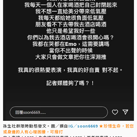
孫生社群限時動態發文。圖／擷自
IG／soon6669
★珍惜生命，若您
或身邊的人有心理困擾，可撥打