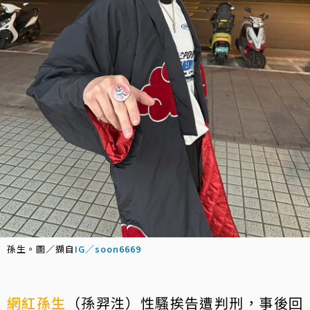
孫生。圖／擷自
IG／soon6669
網紅
孫生
（孫羿泩）性騷挨告遭判刑，事後回