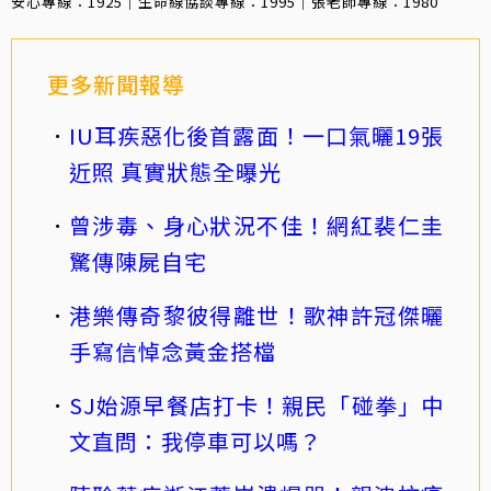
安心專線：1925｜生命線協談專線：1995｜張老師專線：1980
更多新聞報導
IU耳疾惡化後首露面！一口氣曬19張
近照 真實狀態全曝光
曾涉毒、身心狀況不佳！網紅裴仁圭
驚傳陳屍自宅
港樂傳奇黎彼得離世！歌神許冠傑曬
手寫信悼念黃金搭檔
SJ始源早餐店打卡！親民「碰拳」中
文直問：我停車可以嗎？