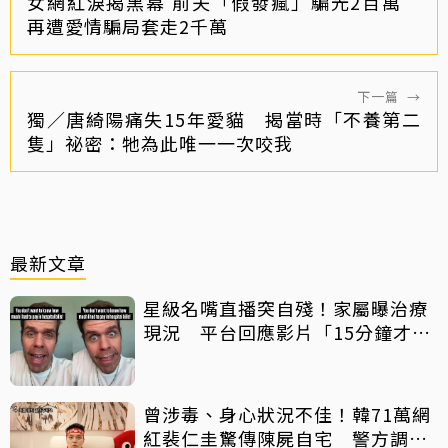
女網紅淚揭黑幕 前夫「假發瘋」騙光2百萬
再遭愛情騙局套走2千萬
下一篇
→
獨／唐綺陽痛失15年愛貓 揭當時「不養第二
隻」祕密：牠為此唯一一次咬我
最新文章
星級名嘴直播突自殘！家屬曝治療
現況 平台回應影片「15分鐘才下
架」原因
曾涉毒、身心狀況不佳！韓71萬網
紅裴仁圭驚傳陳屍自宅 警方調查