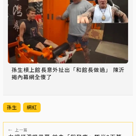
孫生槓上館長意外扯出「和館長做過」 陳沂
揭內幕網全傻了
孫生
網紅
←
上一篇