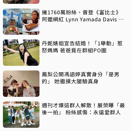
擁1760萬粉絲、曾登《富比士》
阿嬤網紅 Lynn Yamada Davis 驚
傳病逝
丹妮婊姐宣告結婚！「1舉動」惹
怒媽媽 爸爸竟在群組PO圖
鳳梨公開馮語婷真實身分「是男
的」 她邀摸大腿驗真身
週刊才爆這群人解散！展榮曝「最
後一拍」 粉絲感傷：永遠愛群人