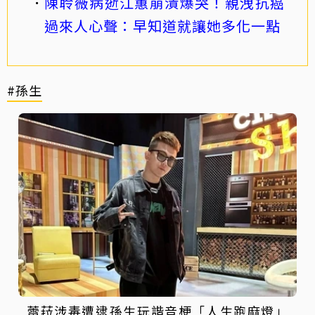
陳聆薇病逝江蕙崩潰爆哭！親洩抗癌
過來人心聲：早知道就讓她多化一點
#孫生
蕾菈涉毒遭逮孫生玩諧音梗「人生跑麻燈」