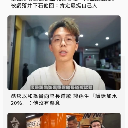
被虧落井下石他回：肯定最挺自己人
酷炫以和為貴向館長道歉 談孫生「講話加水
20%」：他沒有惡意