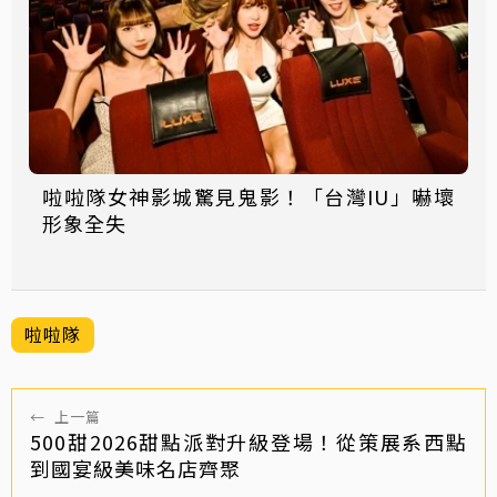
啦啦隊女神影城驚見鬼影！「台灣IU」嚇壞
形象全失
啦啦隊
←
上一篇
500甜2026甜點派對升級登場！從策展系西點
到國宴級美味名店齊聚