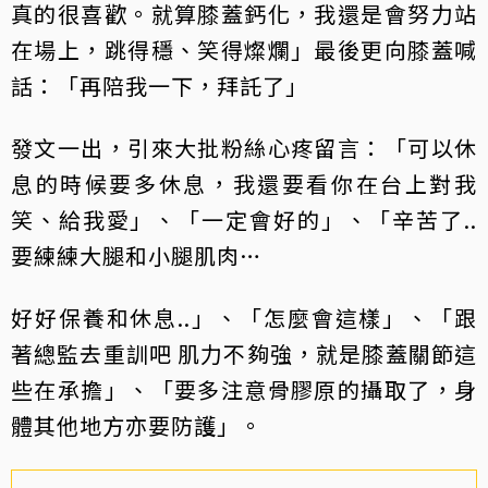
真的很喜歡。就算膝蓋鈣化，我還是會努力站
在場上，跳得穩、笑得燦爛」最後更向膝蓋喊
話：「再陪我一下，拜託了」
發文一出，引來大批粉絲心疼留言：「可以休
息的時候要多休息，我還要看你在台上對我
笑、給我愛」、「一定會好的」、「辛苦了..
要練練大腿和小腿肌肉…
好好保養和休息..」、「怎麼會這樣」、「跟
著總監去重訓吧 肌力不夠強，就是膝蓋關節這
些在承擔」、「要多注意骨膠原的攝取了，身
體其他地方亦要防護」。