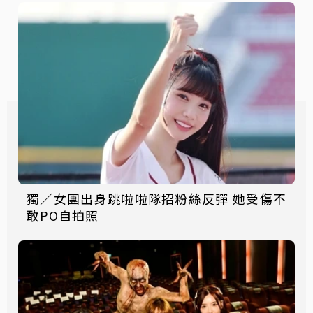
獨／女團出身跳啦啦隊招粉絲反彈 她受傷不
敢PO自拍照