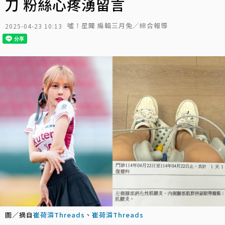
刀 粉絲心疼湧留言
噓！星聞 編輯三月兔／綜合報導
2025-04-23 10:13
圖／摘自
崔荷潾Threads
、
崔荷潾Threads