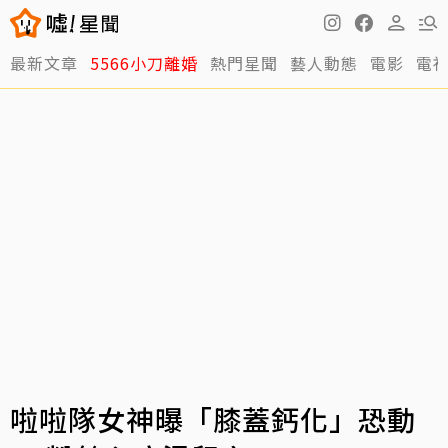
最新文章
5566小刀離婚
熱門星聞
藝人動態
電影
電
啦啦隊女神曝「膝蓋鈣化」恐動