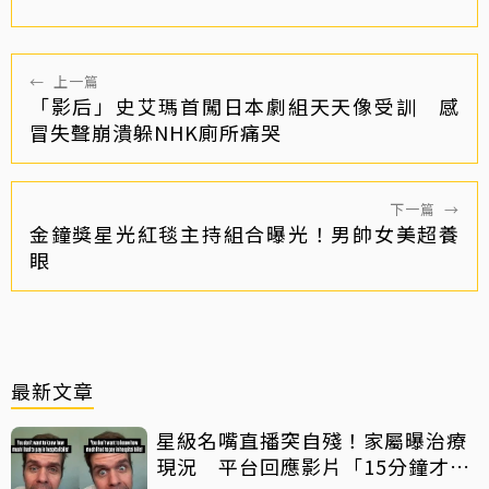
←
上一篇
「影后」史艾瑪首闖日本劇組天天像受訓 感
冒失聲崩潰躲NHK廁所痛哭
下一篇
→
金鐘獎星光紅毯主持組合曝光！男帥女美超養
眼
最新文章
星級名嘴直播突自殘！家屬曝治療
現況 平台回應影片「15分鐘才下