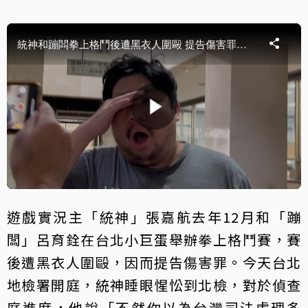
遊戲實況主「統神」張嘉航去年12月和「蹦
闆」呂育銓在台北小巨蛋舉辦拳上格鬥賽，賽
後遭黑衣人圍毆，因而提告傷害罪。今天台北
地檢署開庭，統神睡眼惺忪到北檢，對於偵查
庭進度，他說「不然你以為台灣司法處理多