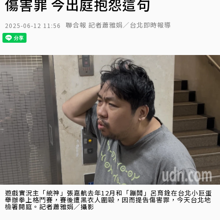
傷害罪 今出庭抱怨這句
聯合報 記者蕭雅娟／台北即時報導
2025-06-12 11:56
遊戲實況主「統神」張嘉航去年12月和「蹦闆」呂育銓在台北小巨蛋
舉辦拳上格鬥賽，賽後遭黑衣人圍毆，因而提告傷害罪，今天台北地
檢署開庭。記者蕭雅娟／攝影