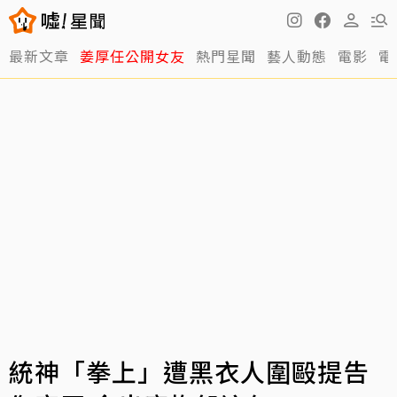
最新文章
姜厚任公開女友
熱門星聞
藝人動態
電影
電
統神「拳上」遭黑衣人圍毆提告