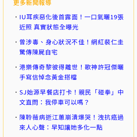
更多新聞報導
IU耳疾惡化後首露面！一口氣曬19張
近照 真實狀態全曝光
曾涉毒、身心狀況不佳！網紅裴仁圭
驚傳陳屍自宅
港樂傳奇黎彼得離世！歌神許冠傑曬
手寫信悼念黃金搭檔
SJ始源早餐店打卡！親民「碰拳」中
文直問：我停車可以嗎？
陳聆薇病逝江蕙崩潰爆哭！洩抗癌過
來人心聲：早知讓她多化一點