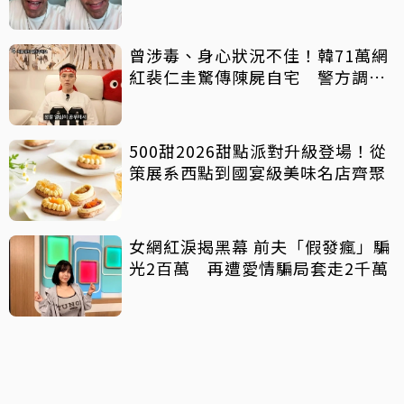
架」原因
曾涉毒、身心狀況不佳！韓71萬網
紅裴仁圭驚傳陳屍自宅 警方調查
中
500甜2026甜點派對升級登場！從
策展系西點到國宴級美味名店齊聚
女網紅淚揭黑幕 前夫「假發瘋」騙
光2百萬 再遭愛情騙局套走2千萬