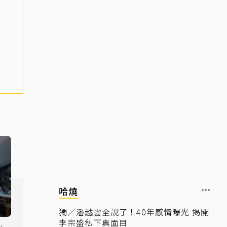
哈燒
獨／潘越雲全說了！40年感情曝光 揭開
李宗盛私下真面目