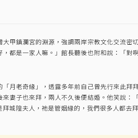
灣大甲鎮瀾宮的淵源，強調兩岸宗教文化交流密
好，都是一家人嘛。」館長聽後也附和說：「對
的「月老奇緣」，透露多年前自己曾先行來此拜
後來妻子也來拜，兩人不久後便結婚。他笑說：
是拜城隍夫人，祂是管姻緣的，我們很多人都去