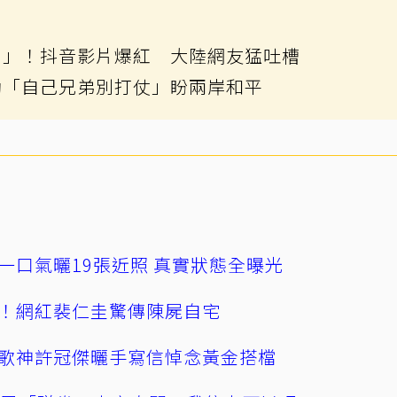
別」！抖音影片爆紅 大陸網友猛吐槽
勸「自己兄弟別打仗」盼兩岸和平
一口氣曬19張近照 真實狀態全曝光
！網紅裴仁圭驚傳陳屍自宅
歌神許冠傑曬手寫信悼念黃金搭檔