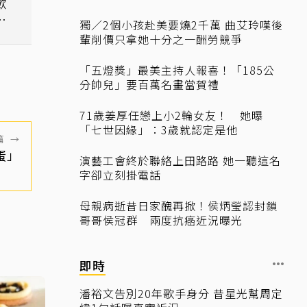
歉
水
獨／2個小孩赴美要燒2千萬 曲艾玲嘆後
輩削價只拿她十分之一酬勞競爭
「五燈獎」最美主持人報喜！「185公
分帥兒」要百萬名畫當賀禮
71歲姜厚任戀上小2輪女友！ 她曝
「七世因緣」：3歲就認定是他
篇
→
蛋」
演藝工會終於聯絡上田路路 她一聽這名
字卻立刻掛電話
母親病逝昔日家醜再掀！侯炳瑩認封鎖
哥哥侯冠群 兩度抗癌近況曝光
即時
潘裕文告別20年歌手身分 昔星光幫周定