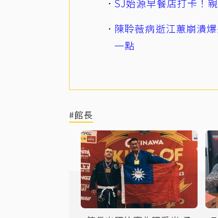
SJ始源早餐店打卡！
陳聆薇病逝江蕙崩潰爆
一點
#館長