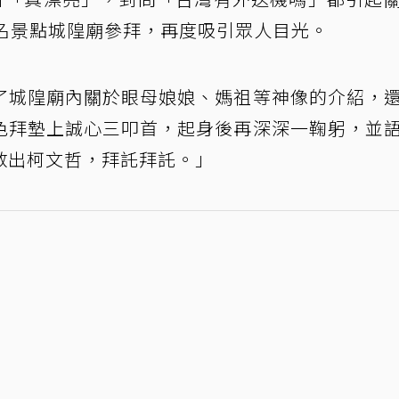
知名景點城隍廟參拜，再度吸引眾人目光。
了城隍廟內關於眼母娘娘、媽祖等神像的介紹，
色拜墊上誠心三叩首，起身後再深深一鞠躬，並
救出柯文哲，拜託拜託。」