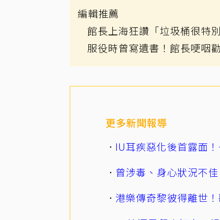
編輯推薦
館長上海狂讚「垃圾桶很特
服役時曾寫遺書！館長哽咽
更多新聞報導
IU耳疾惡化後首露面！
曾涉毒、身心狀況不佳
港樂傳奇黎彼得離世！