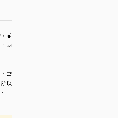
切，並
啊，兩
拜，當
「所以
拜。」