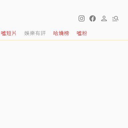
噓短片
娛樂有評
哈燒榜
噓粉