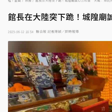
噓！星聞
熱搜
館長在大陸突下跪！城隍廟誠心三叩首 大喊：拜託
館長在大陸突下跪！城隍廟
聯合報 記者陳穎／即時報導
2025-06-12 18:54