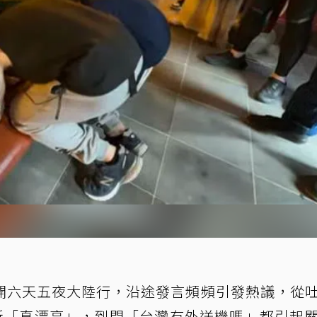
開六天五夜大陸行，沿途發言頻頻引發熱議，從
廁所「真漂亮」，到問「台灣有外送機嗎」都引起