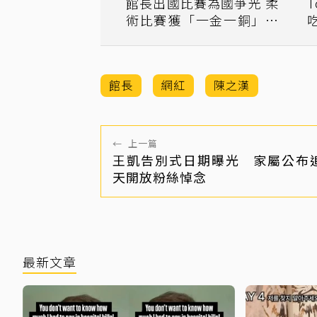
館長出國比賽為國爭光 柔
術比賽獲「一金一銅」自
認：盡力了
館長
網紅
陳之漢
←
上一篇
王凱告別式日期曝光 家屬公布
天開放粉絲悼念
最新文章