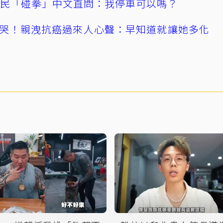
親民「碰拳」中文直問：我停車可以嗎？
哭！親洩抗癌過來人心聲：早知道就讓她多化