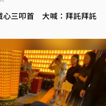
拜託
誠心三叩首 大喊：拜託拜託