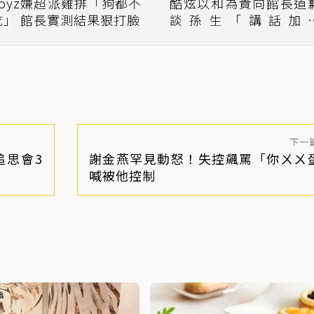
Toyz嫌超派雞排「狗都不
酷炫以和為貴向館長道
吃」 館長實測結果狠打臉
談孫生「講話加
20%」：他沒有惡意
下一
追思會3
謝金燕罕見動怒！失控飆罵「你ㄨㄨ
喊被他控制