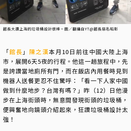
館長大讚上海的垃圾桶設計很棒。圖／翻攝自YT@館長惡名昭彰
「
館長
」
陳之漢
本月10日前往中國大陸上海
市，展開6天5夜的行程。他這一趟旅程中，先
是誇讚當地廁所有門，而在飯店內用餐時見到
機器人送餐更忍不住驚呼：「看一下人家中國
做到什麼地步？台灣有嗎？」昨（12）日他漫
步在上海街頭時，無意間發現街頭的垃圾桶，
便興奮地向鏡頭介紹起來，狂讚垃圾桶設計太
強！