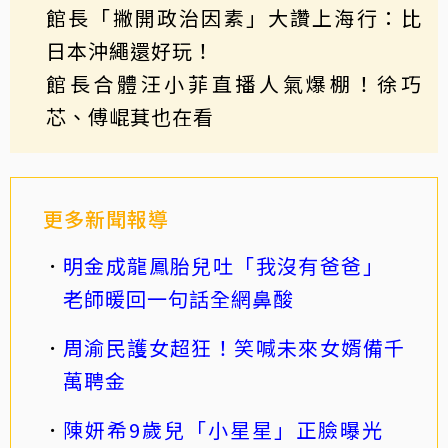
館長「撇開政治因素」大讚上海行：比
日本沖繩還好玩！
館長合體汪小菲直播人氣爆棚！徐巧
芯、傅崐萁也在看
更多新聞報導
明金成龍鳳胎兒吐「我沒有爸爸」
老師暖回一句話全網鼻酸
周渝民護女超狂！笑喊未來女婿備千
萬聘金
陳妍希9歲兒「小星星」正臉曝光