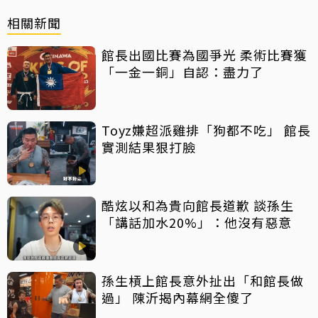
相關新聞
館長出國比賽為國爭光 柔術比賽獲
「一金一銅」自認：盡力了
Toyz嫌超派雞排「狗都不吃」 館長
實測結果狠打臉
酷炫以和為貴向館長道歉 談孫生
「講話加水20%」：他沒有惡意
孫生槓上館長意外扯出「和館長做
過」 陳沂揭內幕網全傻了