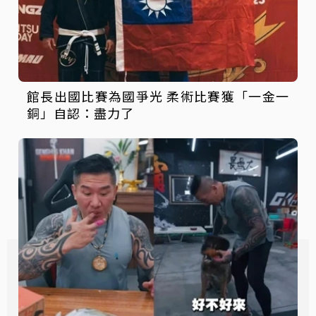
館長出國比賽為國爭光 柔術比賽獲「一金一
銅」自認：盡力了