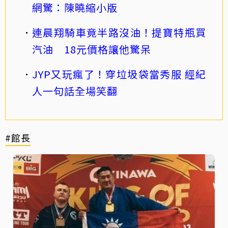
網驚：陳曉縮小版
連晨翔騎車竟半路沒油！提寶特瓶買
汽油 18元價格讓他驚呆
JYP又玩瘋了！穿垃圾袋當秀服 經紀
人一句話全場笑翻
#館長