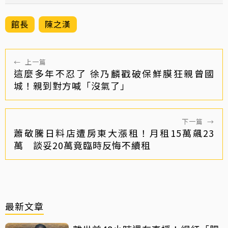
館長
陳之漢
←
上一篇
這麼多年不忍了 徐乃麟戳破保鮮膜狂親曾國
城！親到對方喊「沒氣了」
下一篇
→
蕭敬騰日料店遭房東大漲租！月租15萬飆23
萬 談妥20萬竟臨時反悔不續租
最新文章