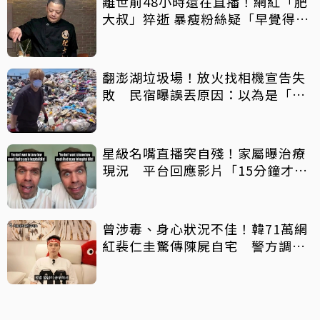
離世前48小時還在直播！網紅「肥
大叔」猝逝 暴瘦粉絲疑「早覺得不
對」
翻澎湖垃圾場！放火找相機宣告失
敗 民宿曝誤丟原因：以為是「按
摩棒」 喊話已和解勿出征
星級名嘴直播突自殘！家屬曝治療
現況 平台回應影片「15分鐘才下
架」原因
曾涉毒、身心狀況不佳！韓71萬網
紅裴仁圭驚傳陳屍自宅 警方調查
中