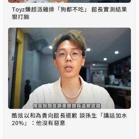
Toyz嫌超派雞排「狗都不吃」 館長實測結果
狠打臉
酷炫以和為貴向館長道歉 談孫生「講話加水
20%」：他沒有惡意