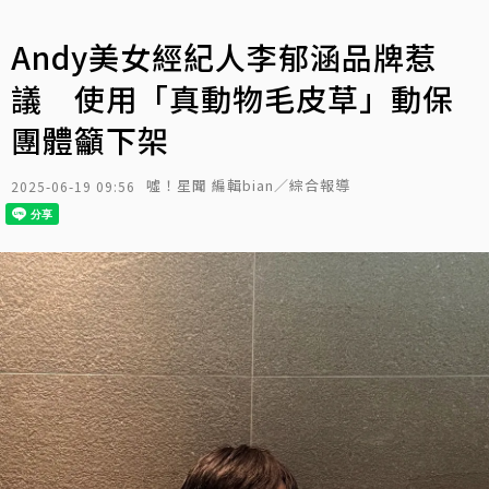
Andy美女經紀人李郁涵品牌惹
議 使用「真動物毛皮草」動保
團體籲下架
噓！星聞 編輯bian／綜合報導
2025-06-19 09:56