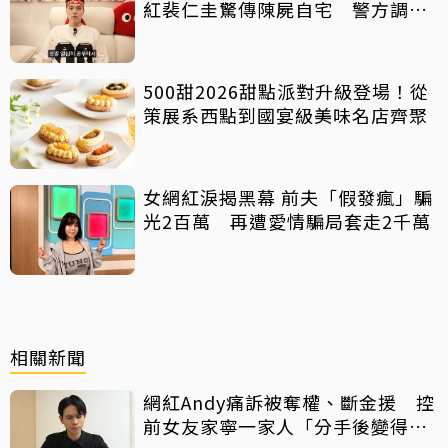
紅裴仁圭驚傳陳屍自宅 警方調查
中
500甜2026甜點派對升級登場！從
策展系西點到國宴級美味名店齊聚
女網紅淚揭黑幕 前夫「假發瘋」騙
光2百萬 再遭愛情騙局套走2千萬
相關新聞
網紅Andy痛訴被奪權、斷金援 控
前女友家寧一家人「分手後變得無