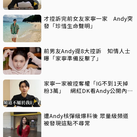
情」
才控訴完前女友家寧一家 Andy突
發「珍惜生命聲明」
前男友Andy提8大控訴 知情人士
曝「家寧準備反擊了」
家寧一家被控奪權「IG不到1天掉
粉3萬」 網紅DK看Andy公開內
幕：自媒體圈內也意外
遭Andy核彈級爆料後 眾量級頻道
被發現這點不尋常