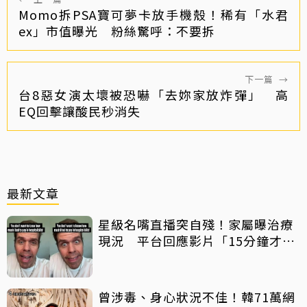
Momo拆PSA寶可夢卡放手機殼！稀有「水君
ex」市值曝光 粉絲驚呼：不要拆
下一篇
→
台8惡女演太壞被恐嚇「去妳家放炸彈」 高
EQ回擊讓酸民秒消失
最新文章
星級名嘴直播突自殘！家屬曝治療
現況 平台回應影片「15分鐘才下
架」原因
曾涉毒、身心狀況不佳！韓71萬網