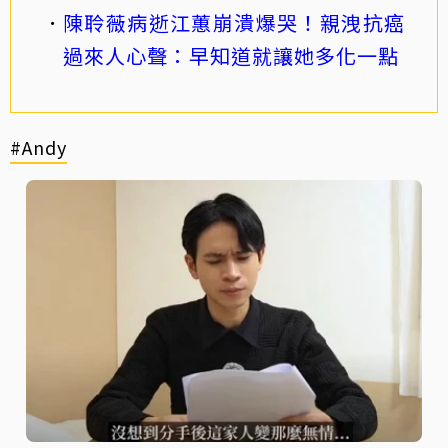
陳聆薇病逝江蕙崩潰爆哭！親洩抗癌
過來人心聲：早知道就讓她多化一點
#Andy