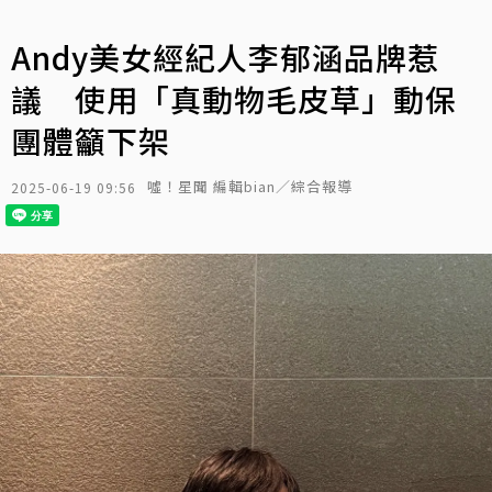
Andy美女經紀人李郁涵品牌惹
議 使用「真動物毛皮草」動保
團體籲下架
噓！星聞 編輯bian／綜合報導
2025-06-19 09:56