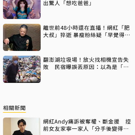
出驚人「想吃爸爸」
離世前48小時還在直播！網紅「肥
大叔」猝逝 暴瘦粉絲疑「早覺得不
對」
翻澎湖垃圾場！放火找相機宣告失
敗 民宿曝誤丟原因：以為是「按
摩棒」 喊話已和解勿出征
相關新聞
網紅Andy痛訴被奪權、斷金援 控
前女友家寧一家人「分手後變得無