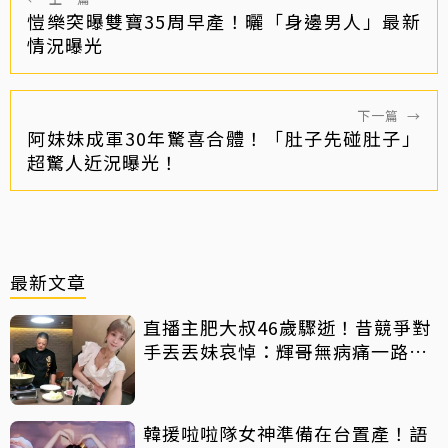
愷樂突曝雙寶35周早產！曬「身邊男人」最新
情況曝光
下一篇
→
阿妹妹成軍30年驚喜合體！「肚子先碰肚子」
超驚人近況曝光！
最新文章
直播主肥大叔46歲驟逝！昔競爭對
手丟丟妹哀悼：輝哥無病痛一路好
走
韓援啦啦隊女神準備在台置產！語