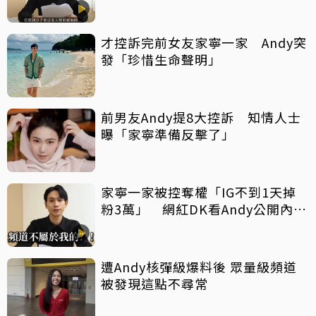
情」
才控訴完前女友家寧一家 Andy突
發「珍惜生命聲明」
前男友Andy提8大控訴 知情人士
曝「家寧準備反擊了」
家寧一家被控奪權「IG不到1天掉
粉3萬」 網紅DK看Andy公開內
幕：自媒體圈內也意外
遭Andy核彈級爆料後 眾量級頻道
被發現這點不尋常