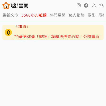
最新文章
5566小刀離婚
熱門星聞
藝人動態
電影
電
29歲男偶像「寵粉」誤觸法遭警約談！公開露面
呼籲遵守法規
4歲兒緊盯AKIRA備戰演唱會 萌學林志玲甜喊
「加油」