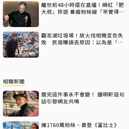
離世前48小時還在直播！網紅「肥
大叔」猝逝 暴瘦粉絲疑「早覺得不
對」
翻澎湖垃圾場！放火找相機宣告失
敗 民宿曝誤丟原因：以為是「按
摩棒」 喊話已和解勿出征
相關新聞
選完這件事永不會變！ 鍾明軒這句
話引發網友共鳴
擁1760萬粉絲、曾登《富比士》