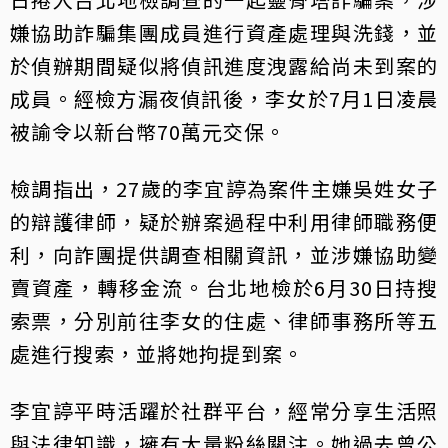
嫌協助詐騙集團成員進行資產處理與洗錢，並
於偵辦期間疑似將偵訊進度洩露給尚未到案的
成員。經檢方漏夜偵訊後，李女於7月1日凌晨
被諭令以新台幣70萬元交保。
檢調指出，27歲的李宜諪為案件主嫌吳姓女子
的辯護律師，疑於辦案過程中利用律師職務便
利，向詐團提供調查相關資訊，並涉嫌協助變
賣資產，轉移金流。台北地檢於6月30日持搜
索票，分別前往李女的住處、律師事務所等五
處進行搜索，並將她拘提到案。
李宜諪平時活躍於社群平台，經常分享生活照
與法律知識，擁有大量粉絲關注。她過去曾公