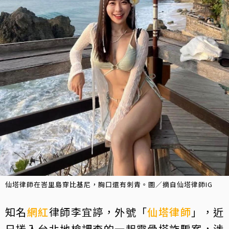
仙塔律師在峇里島穿比基尼，胸口還有刺青。圖／摘自仙塔律師IG
知名
網紅
律師李宜諪，外號「
仙塔律師
」，近
日捲入台北地檢調查的一起靈骨塔詐騙案，涉