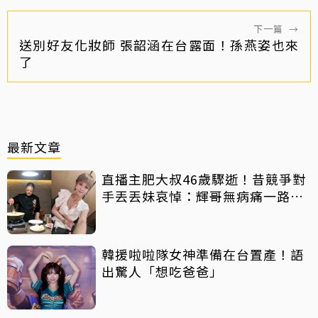
下一篇
→
送別好友化妝師 張韶涵在台露面！孫燕姿也來
了
最新文章
直播主肥大叔46歲驟逝！昔競爭對
手丟丟妹哀悼：輝哥無病痛一路好
走
韓援啦啦隊女神準備在台置產！語
出驚人「想吃爸爸」