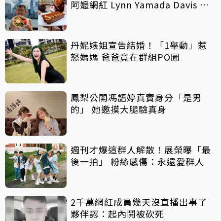
阿嬤網紅 Lynn Yamada Davis 驚
傳病逝
丹妮婊姐宣告結婚！「1舉動」惹
怒媽媽 爸爸竟在群組PO圖
鳳梨公開馮語婷真實身分「是男
的」 她邀摸大腿驗真身
週刊才爆這群人解散！展榮曝「最
後一拍」 粉絲感傷：永遠愛群人
2千萬網紅成員幾天沒直播出事了
夥伴認：起內鬨被砍死