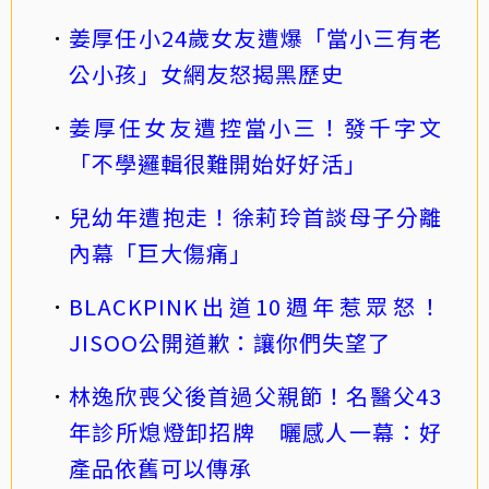
姜厚任小24歲女友遭爆「當小三有老
公小孩」女網友怒揭黑歷史
姜厚任女友遭控當小三！發千字文
「不學邏輯很難開始好好活」
兒幼年遭抱走！徐莉玲首談母子分離
內幕「巨大傷痛」
BLACKPINK出道10週年惹眾怒！
JISOO公開道歉：讓你們失望了
林逸欣喪父後首過父親節！名醫父43
年診所熄燈卸招牌 曬感人一幕：好
產品依舊可以傳承