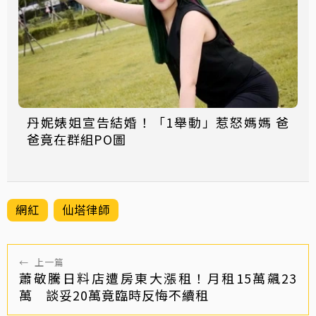
丹妮婊姐宣告結婚！「1舉動」惹怒媽媽 爸
爸竟在群組PO圖
網紅
仙塔律師
←
上一篇
蕭敬騰日料店遭房東大漲租！月租15萬飆23
萬 談妥20萬竟臨時反悔不續租