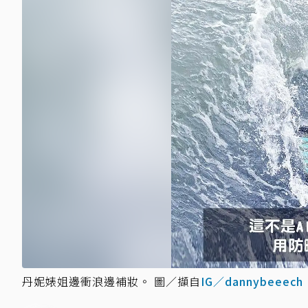
丹妮婊姐邊衝浪邊補妝。 圖／擷自
IG／dannybeeech