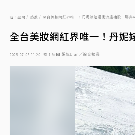
噓！星聞
熱搜
全台美妝網紅界唯一！丹妮婊姐邊衝浪邊補妝 曝非A
全台美妝網紅界唯一！丹妮婊
噓！星聞 編輯bian／綜合報導
2025-07-06 11:20