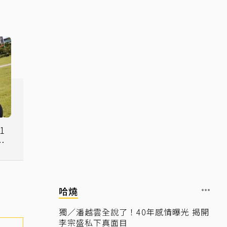
1
在
哈燒
獨／潘越雲全說了！40年感情曝光 揭開
李宗盛私下真面目