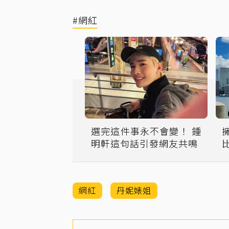
#網紅
選完這件事永不會變！ 鍾
明軒這句話引發網友共鳴
Y
網紅
丹妮婊姐