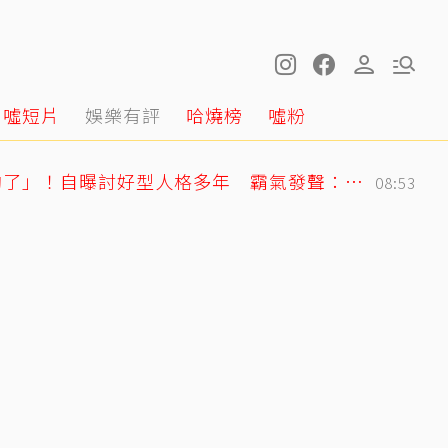
噓短片
娛樂有評
哈燒榜
噓粉
曲家瑞突發聲「我受夠了」！自曝討好型人格多年 霸氣發聲：我也會生氣
08:53