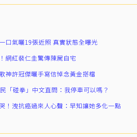
一口氣曬19張近照 真實狀態全曝光
！網紅裴仁圭驚傳陳屍自宅
歌神許冠傑曬手寫信悼念黃金搭檔
親民「碰拳」中文直問：我停車可以嗎？
哭！洩抗癌過來人心聲：早知讓她多化一點