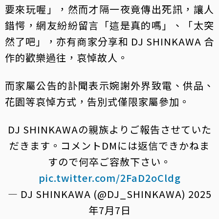
要來玩喔」，然而才隔一夜竟傳出死訊，讓人
錯愕，網友紛紛留言「這是真的嗎」、「太突
然了吧」，亦有商家分享和 DJ SHINKAWA 合
作的歡樂過往，哀悼故人。
而家屬公告的訃聞表示婉謝外界致電、供品、
花園等哀悼方式，告別式僅限家屬參加。
DJ SHINKAWAの親族よりご報告させていた
だきます。コメントDMには返信できかねま
すので何卒ご容赦下さい。
pic.twitter.com/2FaD2oCldg
— DJ SHINKAWA (@DJ_SHINKAWA)
2025
年7月7日