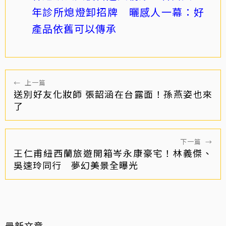
年診所熄燈卸招牌 曬感人一幕：好
產品依舊可以傳承
←
上一篇
送別好友化妝師 張韶涵在台露面！孫燕姿也來
了
下一篇
→
王仁甫紐西蘭旅遊開箱岑永康豪宅！林義傑、
吳速玲同行 夢幻美景全曝光
最新文章