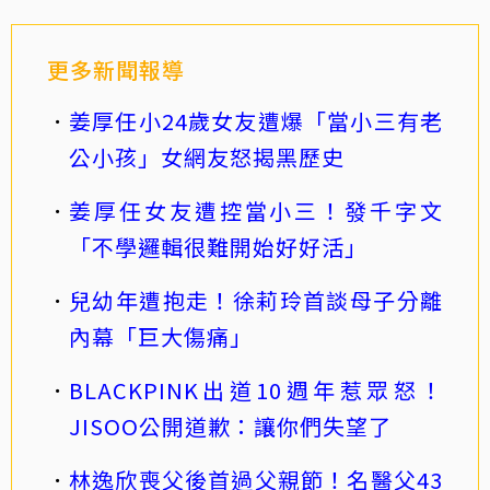
更多新聞報導
姜厚任小24歲女友遭爆「當小三有老
公小孩」女網友怒揭黑歷史
姜厚任女友遭控當小三！發千字文
「不學邏輯很難開始好好活」
兒幼年遭抱走！徐莉玲首談母子分離
內幕「巨大傷痛」
BLACKPINK出道10週年惹眾怒！
JISOO公開道歉：讓你們失望了
林逸欣喪父後首過父親節！名醫父43