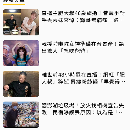
直播主肥大叔46歲驟逝！昔競爭對
手丟丟妹哀悼：輝哥無病痛一路好
走
韓援啦啦隊女神準備在台置產！語
出驚人「想吃爸爸」
離世前48小時還在直播！網紅「肥
大叔」猝逝 暴瘦粉絲疑「早覺得不
對」
翻澎湖垃圾場！放火找相機宣告失
敗 民宿曝誤丟原因：以為是「按
摩棒」 喊話已和解勿出征