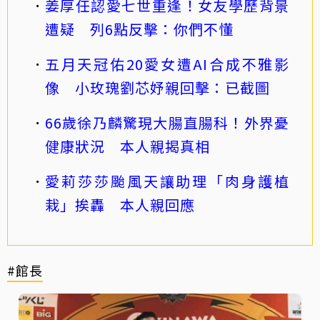
姜厚任認愛七世重逢！女友學歷背景
遭疑 列6點反擊：你們不懂
五月天冠佑20愛女遭AI合成不雅影
像 小玫瑰劉芯妤親回擊：已截圖
66歲徐乃麟驚現大腸直腸科！外界憂
健康狀況 本人親揭真相
愛莉莎莎颱風天讓助理「肉身護植
栽」挨轟 本人親回應
#館長