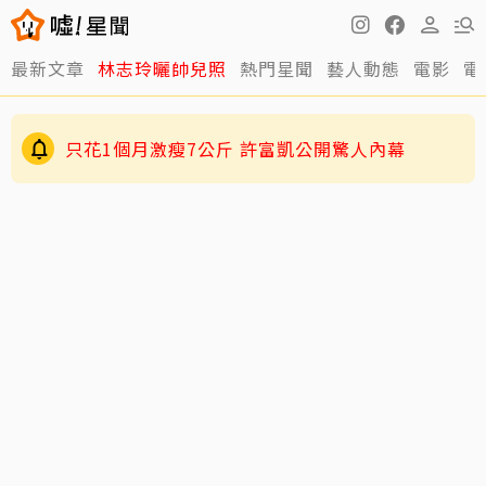
最新文章
林志玲曬帥兒照
熱門星聞
藝人動態
電影
電
只花1個月激瘦7公斤 許富凱公開驚人內幕