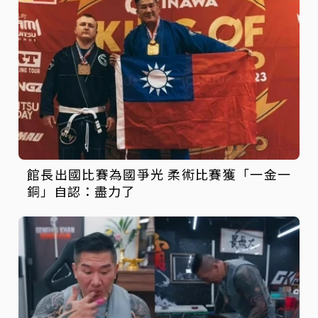
館長出國比賽為國爭光 柔術比賽獲「一金一
銅」自認：盡力了