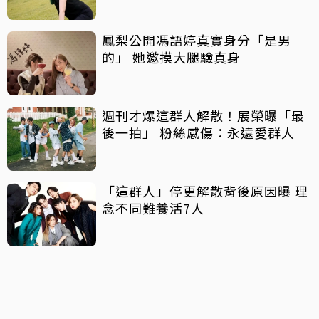
鳳梨公開馮語婷真實身分「是男
的」 她邀摸大腿驗真身
週刊才爆這群人解散！展榮曝「最
後一拍」 粉絲感傷：永遠愛群人
「這群人」停更解散背後原因曝 理
念不同難養活7人