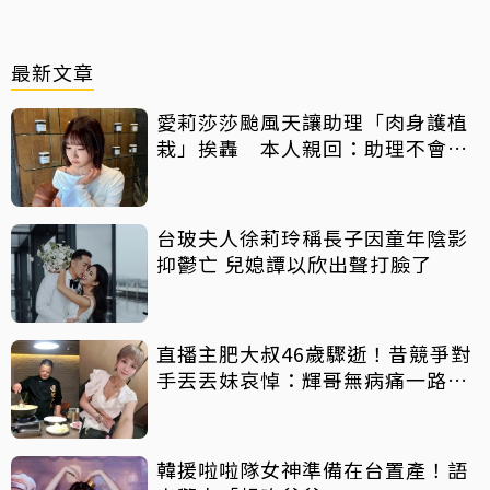
最新文章
愛莉莎莎颱風天讓助理「肉身護植
栽」挨轟 本人親回：助理不會被
吹出去
台玻夫人徐莉玲稱長子因童年陰影
抑鬱亡 兒媳譚以欣出聲打臉了
直播主肥大叔46歲驟逝！昔競爭對
手丟丟妹哀悼：輝哥無病痛一路好
走
韓援啦啦隊女神準備在台置產！語