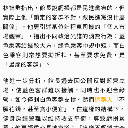
林智群指出，館長說虧損都是民進黨害的，但
實際上他「鎖定的客群不對，跟民進黨沒什麼
關係」。他更引述某位計程車司機的「個人市
場觀察」，指出不同政治光譜的消費行為：藍
色乘客給錢較大方，綠色乘客中規中矩，而白
色乘客則常想要拗折扣，甚至要求免費，是
「最爛的客群」。
他進一步分析，館長過去因公開反對藍營立
場，使藍色客群難以接觸，同時也不迎合綠
營，如今僅剩白色客群支撐。然而
這群人
「不
願花錢，甚至貪小便宜」，在這樣的結構下，
健身房經營難以維持收支平衡，導致虧損累
積。他更語重心長地寫道：「這樣不虧錢才奇