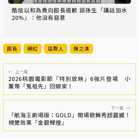
酷炫以和為貴向館長道歉 談孫生「講話加水
20%」：他沒有惡意
館長
網紅
這群人
陳之漢
←
上一篇
2026桃園電影節「特別放映」6強片登場 小
薰帶「鬼祖先」回娘家！
下一篇
→
「航海王劇場版：GOLD」開場歌舞秀超震撼！
視覺效果「金碧輝煌」