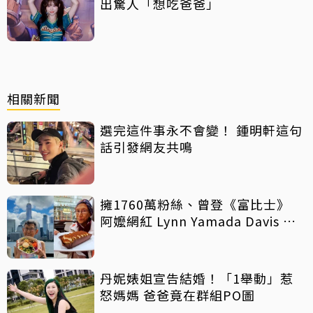
出驚人「想吃爸爸」
相關新聞
選完這件事永不會變！ 鍾明軒這句
話引發網友共鳴
擁1760萬粉絲、曾登《富比士》
阿嬤網紅 Lynn Yamada Davis 驚
傳病逝
丹妮婊姐宣告結婚！「1舉動」惹
怒媽媽 爸爸竟在群組PO圖