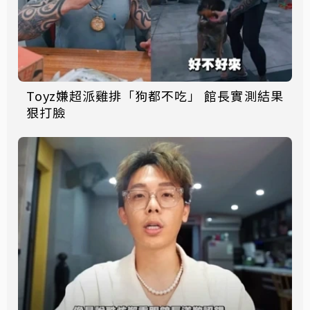
Toyz嫌超派雞排「狗都不吃」 館長實測結果
狠打臉