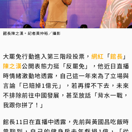
館長陳之漢。記者黃仲裕／攝影
大罷免行動進入第三階段投票，
網紅
「
館長
」
陳之漢
公開表態力挺「反罷免」，他近日直播
時情緒激動地透露，自己這一年來為了立場與
言論「已賠掉1億元」，若再撐不下去，未來
不排除前往中國發展，甚至放話「背水一戰，
我跟你拼了！」
館長11日在直播中透露，先前與黃國昌吃飯時
曾聊到，自己的健身房去年虧損1億，「從