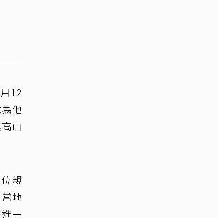
月12
成為他
與高山
0位親
在當地
未進一