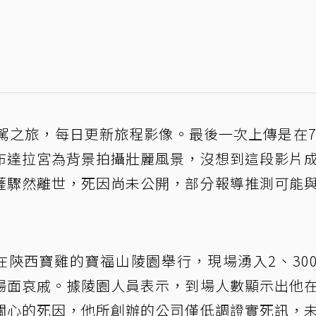
駕之旅，每日更新旅程影像。最後一次上傳是在7
布達拉宮為背景拍攝壯麗風景，沒想到這段影片
薩驟然離世，死因尚未公開，部分報導推測可能
在陝西寶雞的寶福山陵園舉行，現場湧入2、30
場面哀戚。據陵園人員表示，到場人數顯示出他
關心的死因，他所創辦的公司僅低調證實死訊，