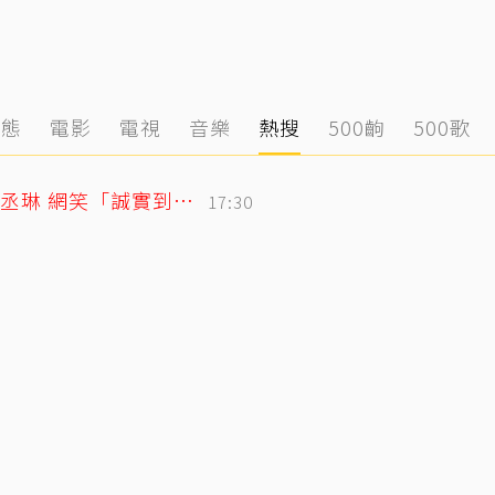
動態
電影
電視
音樂
熱搜
500齣
500歌
「寬魚」財報超直白！竟點名王心凌、楊丞琳 網笑「誠實到不行」
17:30