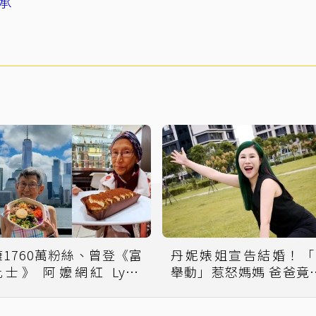
承
擁1760萬粉絲、曾登《富
丹妮婊姐宣告結婚！「
比士》 阿嬤網紅 Lynn
舉動」惹怒媽媽 爸爸竟
amada Davis 驚傳病逝
群組PO圖