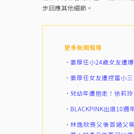
步回應其他細節。
更多新聞報導
姜厚任小24歲女友遭
姜厚任女友遭控當小三
兒幼年遭抱走！徐莉玲
BLACKPINK出道1
林逸欣喪父後首過父親