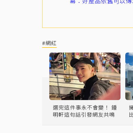
幕：好產品依舊可以傳
#網紅
選完這件事永不會變！ 鍾
明軒這句話引發網友共鳴
Y