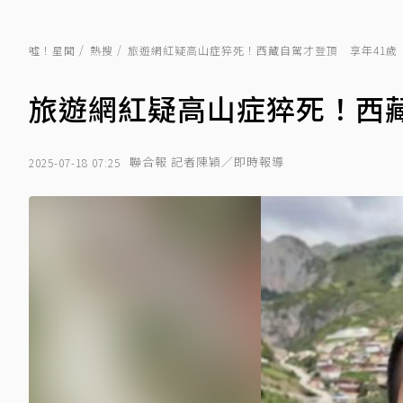
噓！星聞
熱搜
旅遊網紅疑高山症猝死！西藏自駕才登頂 享年41歲
旅遊網紅疑高山症猝死！西藏
聯合報 記者陳穎／即時報導
2025-07-18 07:25