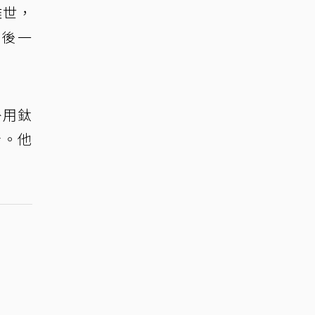
離世，
最後一
外用鈦
者。他