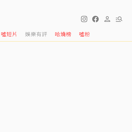
噓短片
娛樂有評
哈燒榜
噓粉