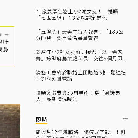
71歲姜厚任戀上小2輪女友！ 她曝
「七世因緣」：3歲就認定是他
「五燈獎」最美主持人報喜！「185公
篇
→
分帥兒」要百萬名畫當賀禮
兒吐
網鼻
姜厚任小2輪女友前夫曝光！以「余家
菁」嫁縣府農業處科長 交往3個月即...
演藝工會終於聯絡上田路路 她一聽這名
字卻立刻掛電話
愷樂突曝雙寶35周早產！曬「身邊男
人」最新情況曝光
即時
周興哲12年演藝路「傷痕成了殼」！創