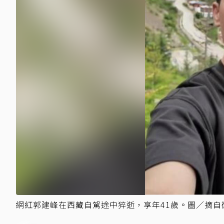
網紅郭建峰在西藏自駕途中猝逝，享年41歲。圖／摘自