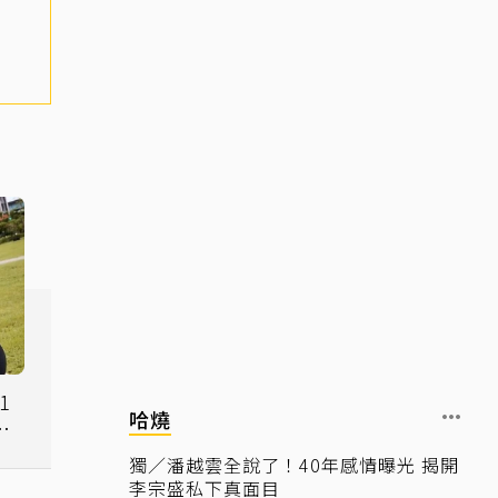
1
哈燒
在
獨／潘越雲全說了！40年感情曝光 揭開
李宗盛私下真面目