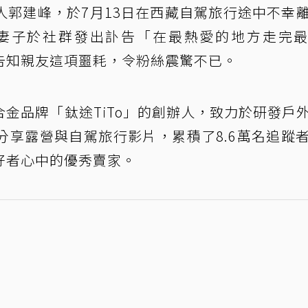
人郭建峰，於7月13日在西藏自駕旅行途中不幸
的妻子於社群發出訃告「在最熱愛的地方走完
告知親友這項噩耗，令粉絲震驚不已。
金品牌「鈦途TiTo」的創辦人，致力於研發戶
分享露營與自駕旅行影片，累積了8.6萬名追蹤
好者心中的優秀賣家。