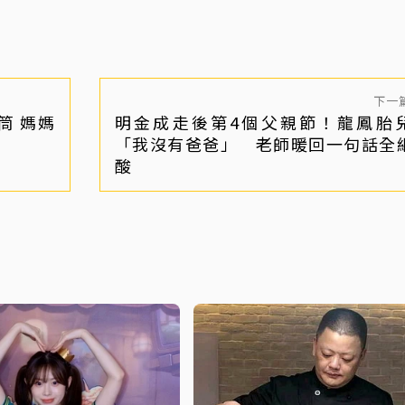
下一
筒 媽媽
明金成走後第4個父親節！龍鳳胎
「我沒有爸爸」 老師暖回一句話全
酸