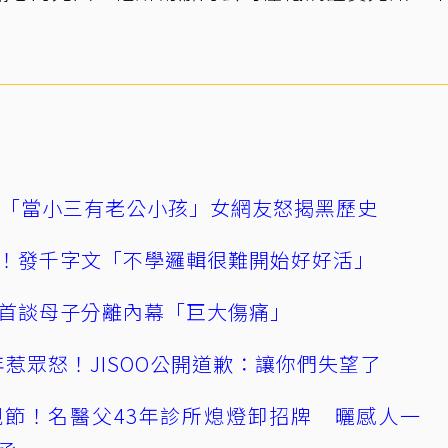
爆「當小三有老公小孩」女網友怒揭黑歷史
！發千字文「不學邏輯很難開始好好活」
首談母子分離內幕「巨大傷痛」
0週年惹眾怒！JISOO公開道歉：讓你們失望了
節！名醫父43年診所熄燈卸招牌 曬感人一