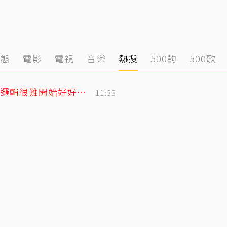
動態
電影
電視
音樂
熱搜
500齣
500歌
遭控當小三！姜厚任女友發千字文「不學邏輯很難開始好好活」
11:33