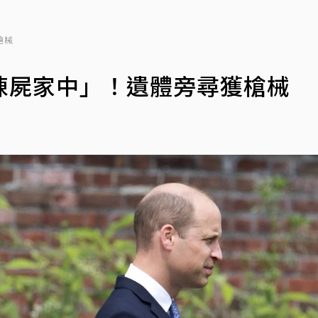
槍械
陳屍家中」！遺體旁尋獲槍械