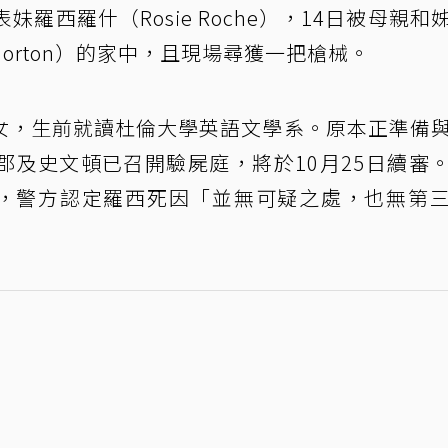
表妹羅西羅什（Rosie Roche），14日被母親和
orton）的家中，且現場尋獲一把槍械。
女，生前就讀杜倫大學英語文學系。原本正準備
郡及史文頓已召開驗屍庭，將於10月25日續審
s）表示，警方認定羅西死因「並無可疑之處，也無第