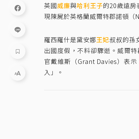
英國
威廉
與
哈利王子
的20歲遠房
現陳屍於英格蘭威爾特郡諾頓（N
羅西羅什是黛安娜
王妃
叔叔的孫
出國度假，不料卻驟逝。威爾特
官戴維斯（Grant Davie
入」。