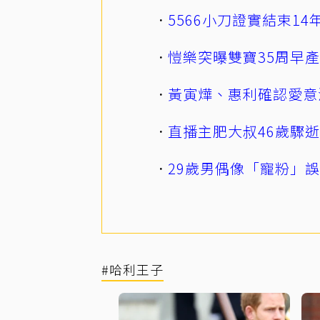
5566小刀證實結束1
愷樂突曝雙寶35周早
黃寅燁、惠利確認愛意
直播主肥大叔46歲驟
29歲男偶像「寵粉」
#哈利王子