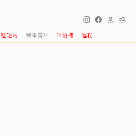
噓短片
娛樂有評
哈燒榜
噓粉