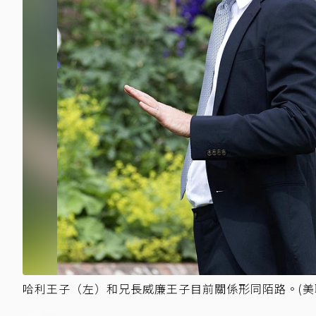
哈利王子（左）和兄長威廉王子目前關係形同陌路。(美