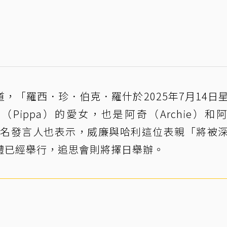
，「羅西．珍．伯克．羅什於2025年7月14日
Pippa）的愛女，也是阿奇（Archie）和
」一名發言人也表示，威廉與哈利這位表親「將被
禮已經舉行，追思會則將擇日舉辦。