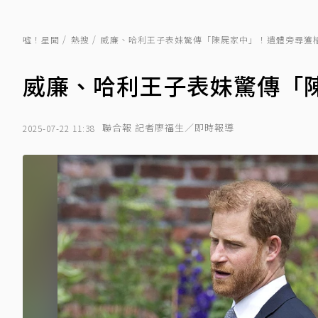
噓！星聞
熱搜
威廉、哈利王子表妹驚傳「陳屍家中」！遺體旁尋獲
威廉、哈利王子表妹驚傳「
聯合報 記者廖福生／即時報導
2025-07-22 11:38