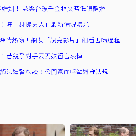
4年婚姻！ 認與台玻千金林文晴低調離婚
產！曬「身邊男人」最新情況曝光
深情熱吻！網友「調亮影片」細看舌吻過程
逝！昔競爭對手丟丟妹留言哀悼
誤觸法遭警約談！公開露面呼籲遵守法規