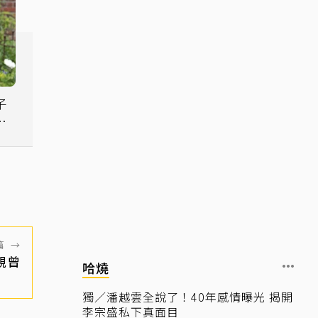
子
席
篇
→
親曾
哈燒
獨／潘越雲全說了！40年感情曝光 揭開
李宗盛私下真面目