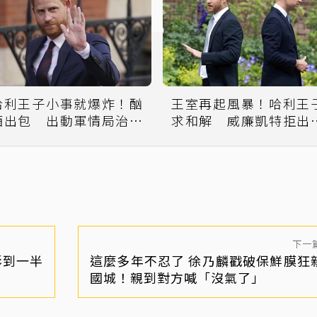
哈利王子小事就爆炸！酗
王室再起風暴！哈利王
酒出包 出動軍情局治心
求和解 威廉凱特拒出
理創傷
「沒道歉免談」
下一
影到一半
這麼多年不忍了 徐乃麟戳破保鮮膜狂
國城！親到對方喊「沒氣了」