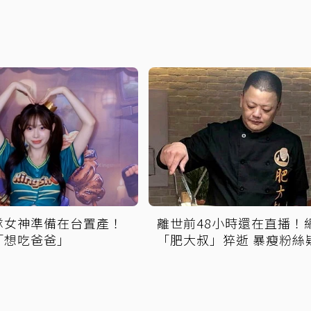
隊女神準備在台置產！
離世前48小時還在直播！
「想吃爸爸」
「肥大叔」猝逝 暴瘦粉絲
覺得不對」