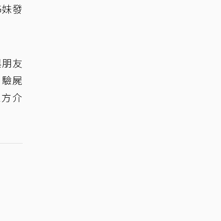
姊妹發
與朋友
。驗屍
三方介