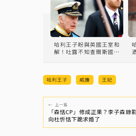
哈利王子盼與英國王室和
解！吐露不知查爾斯國王
「還能活多久」？
哈利王子
威廉
王妃
←
上一篇
「森恬CP」修成正果？李子森錄
向杜忻恬下跪求婚了