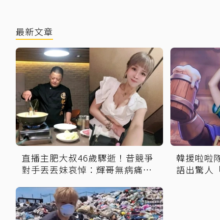
最新文章
直播主肥大叔46歲驟逝！昔競爭
韓援啦啦
對手丟丟妹哀悼：輝哥無病痛一
語出驚人
路好走