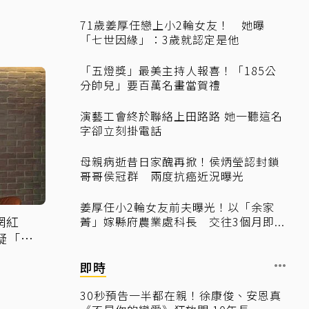
71歲姜厚任戀上小2輪女友！ 她曝
「七世因緣」：3歲就認定是他
「五燈獎」最美主持人報喜！「185公
分帥兒」要百萬名畫當賀禮
演藝工會終於聯絡上田路路 她一聽這名
字卻立刻掛電話
母親病逝昔日家醜再掀！侯炳瑩認封鎖
哥哥侯冠群 兩度抗癌近況曝光
姜厚任小2輪女友前夫曝光！以「余家
網紅
菁」嫁縣府農業處科長 交往3個月即...
疑「早
即時
30秒預告一半都在親！徐康俊、安恩真