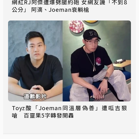
網紅RJ阿傑遭爆劈腿約砲 女網友譏「不到8
公分」 阿滴、Joeman衰躺槍
Toyz酸「Joeman同溫層偽善」遭呱吉狠
嗆 百靈果5字轉發開轟