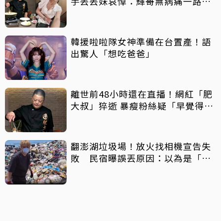
手丟丟妹哀悼：輝哥無病痛一路好
走
韓援啦啦隊女神準備在台置產！語
出驚人「想吃爸爸」
離世前48小時還在直播！網紅「肥
大叔」猝逝 暴瘦粉絲疑「早覺得不
對」
翻澎湖垃圾場！放火找相機宣告失
敗 民宿曝誤丟原因：以為是「按
摩棒」 喊話已和解勿出征