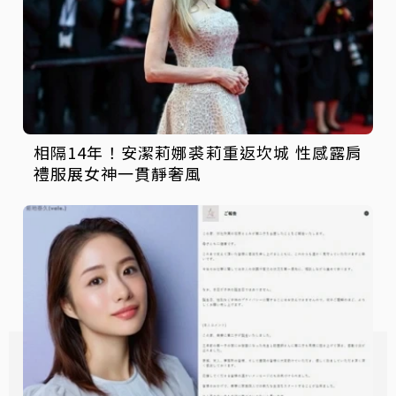
相隔14年！安潔莉娜裘莉重返坎城 性感露肩
禮服展女神一貫靜奢風