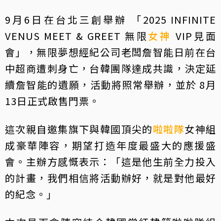
9月6日在台北三創舉辦 「2025 INFINITE
VENUS MEET & GREET 無限
女神
VIP見面
會」，無限夢想經紀公司老闆詹智能日前在台
中超商遭刺身亡，台韓團隊達成共識，決定延
續詹智能的遺願，活動將照常舉辦，並於 8月
13日正式啟售門票。
這次親自邀集旗下與韓國頂尖的
啦啦隊
女神組
成豪華陣容，期望打造年度最盛大的應援盛
會。主辦方感慨表示：「這是他生前全力投入
的計畫，我們相信將活動辦好，就是對他最好
的紀念。」