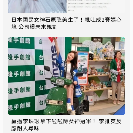
日本國民女神石原聰美生了！親吐成2寶媽心
境 公司曝未來規劃
贏過李珠珢拿下啦啦隊女神冠軍！ 李雅英反
應耐人尋味