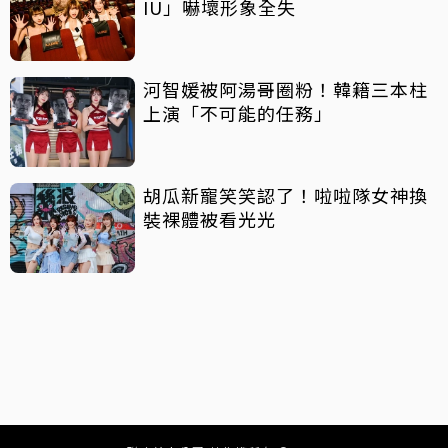
IU」嚇壞形象全失
河智媛被阿湯哥圈粉！韓籍三本柱
上演「不可能的任務」
胡瓜新寵笑笑認了！啦啦隊女神換
裝裸體被看光光