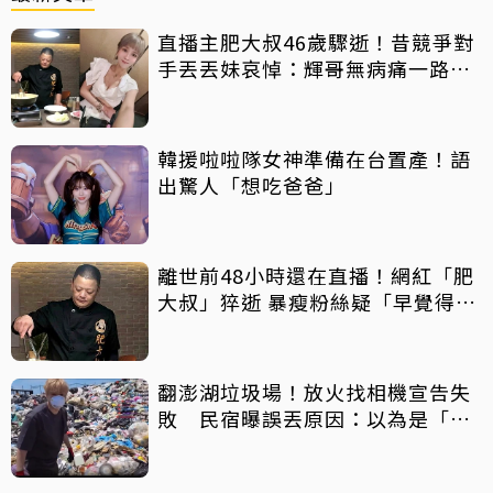
直播主肥大叔46歲驟逝！昔競爭對
手丟丟妹哀悼：輝哥無病痛一路好
走
韓援啦啦隊女神準備在台置產！語
出驚人「想吃爸爸」
離世前48小時還在直播！網紅「肥
大叔」猝逝 暴瘦粉絲疑「早覺得不
對」
翻澎湖垃圾場！放火找相機宣告失
敗 民宿曝誤丟原因：以為是「按
摩棒」 喊話已和解勿出征