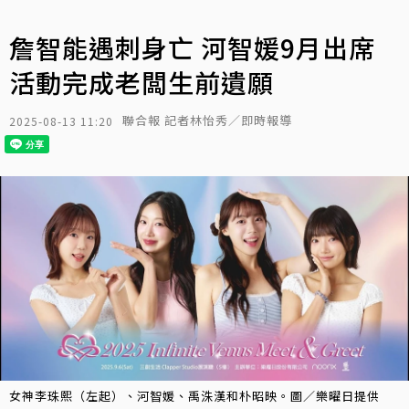
詹智能遇刺身亡 河智媛9月出席
活動完成老闆生前遺願
聯合報 記者林怡秀／即時報導
2025-08-13 11:20
女神李珠熙（左起）、河智媛、禹洙漢和朴昭映。圖／樂曜日提供