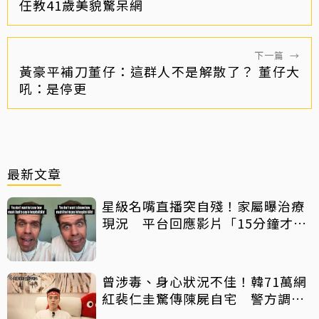
任教41歲美貌驚呆網
下一篇
→
黃豪平補刀董仔：這群人不是解散了？ 董仔大
吼：是停更
最新文章
星級名嘴直播突自殘！家屬曝治療
現況 平台回應影片「15分鐘才下
架」原因
曾涉毒、身心狀況不佳！韓71萬網
紅裴仁圭驚傳陳屍自宅 警方調查
中