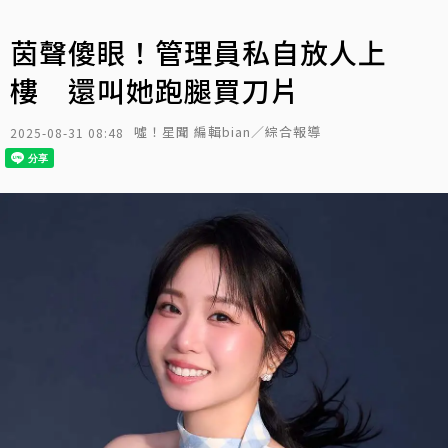
茵聲傻眼！管理員私自放人上
樓 還叫她跑腿買刀片
噓！星聞 編輯bian／綜合報導
2025-08-31 08:48