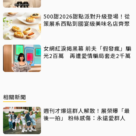
500甜2026甜點派對升級登場！從
策展系西點到國宴級美味名店齊聚
女網紅淚揭黑幕 前夫「假發瘋」騙
光2百萬 再遭愛情騙局套走2千萬
相關新聞
週刊才爆這群人解散！展榮曝「最
後一拍」 粉絲感傷：永遠愛群人