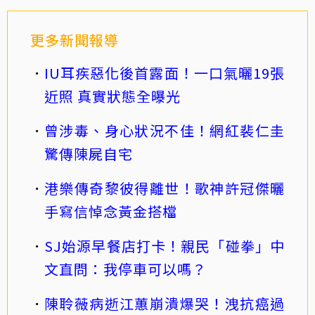
更多新聞報導
IU耳疾惡化後首露面！一口氣曬19張
近照 真實狀態全曝光
曾涉毒、身心狀況不佳！網紅裴仁圭
驚傳陳屍自宅
港樂傳奇黎彼得離世！歌神許冠傑曬
手寫信悼念黃金搭檔
SJ始源早餐店打卡！親民「碰拳」中
文直問：我停車可以嗎？
陳聆薇病逝江蕙崩潰爆哭！洩抗癌過