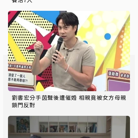
劉書宏分手茵聲後遭催婚 相親竟被女方母親
鎖門反對