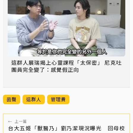
這群人展瑞揭上心靈課程「太保密」 尼克吐
團員完全變了：感覺假正向
茵聲
這群人
管理費
←
上一篇
台大五姬「獸醫乃」劉乃潔現況曝光 回母校