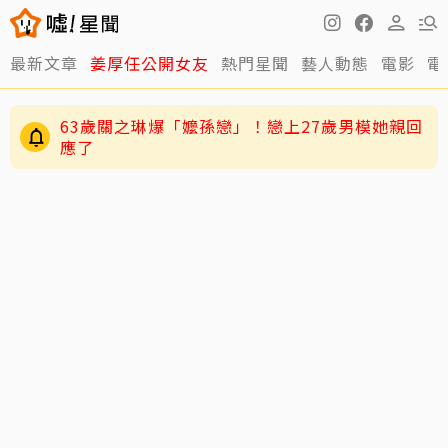
最新文章
姜厚任公開女友
熱門星聞
藝人動態
電影
電
逸祥結婚到現在都還沒開機！老婆紫布爾羞曝背
後原因