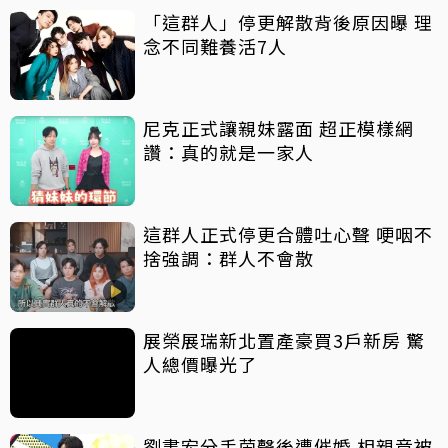
「這群人」停更解散背後原因曝 理
念不同難養活7人
尼克正式讓親妹露面 超正模樣網
讚：真的就是一家人
這群人正式停更合體吐心聲 哽咽不
捨強調：群人不會散
展榮展瑞新北置產豪買3戶新房 驚
人總價曝光了
劉書宏分手茵聲後遭催婚 相親竟被