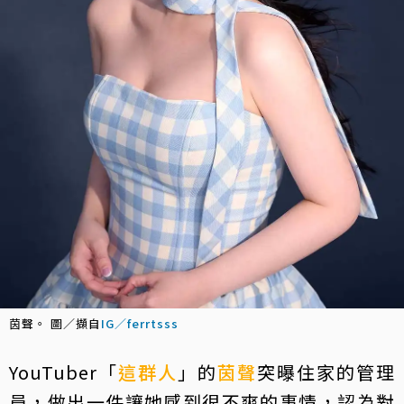
茵聲。 圖／擷自
IG／ferrtsss
YouTuber「
這群人
」的
茵聲
突曝住家的管理
員，做出一件讓她感到很不爽的事情，認為對