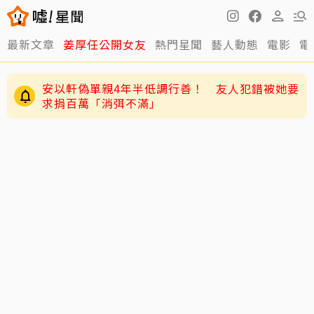
最新文章
姜厚任公開女友
熱門星聞
藝人動態
電影
電
安以軒偽單親4年半低調行善！ 友人犯錯被她要
求捐百萬「消弭不滿」