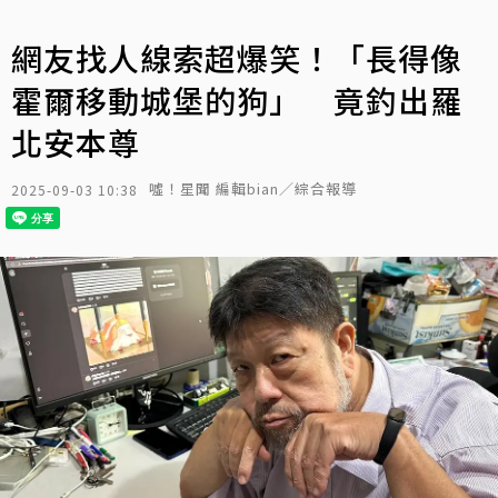
網友找人線索超爆笑！「長得像
霍爾移動城堡的狗」 竟釣出羅
北安本尊
噓！星聞 編輯bian／綜合報導
2025-09-03 10:38