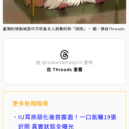
霍爾的移動城堡中莎莉曼夫人飼養的狗「因因」。 圖／擷自Threads
由 @isabellathatgirll 發佈
在 Threads 查看
更多新聞報導
IU耳疾惡化後首露面！一口氣曬19張
近照 真實狀態全曝光