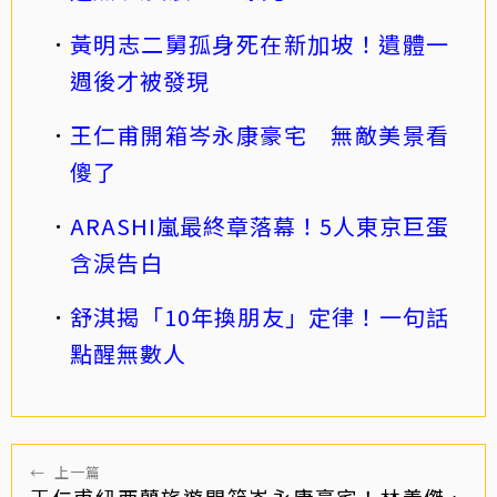
黃明志二舅孤身死在新加坡！遺體一
週後才被發現
王仁甫開箱岑永康豪宅 無敵美景看
傻了
ARASHI嵐最終章落幕！5人東京巨蛋
含淚告白
舒淇揭「10年換朋友」定律！一句話
點醒無數人
←
上一篇
王仁甫紐西蘭旅遊開箱岑永康豪宅！林義傑、