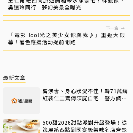
吳速玲同行 夢幻美景全曝光
下一篇
→
「電影 Idol光之美少女你與我♪」重返大銀
幕！著色應援活動提前開跑
最新文章
曾涉毒、身心狀況不佳！韓71萬網
紅裴仁圭驚傳陳屍自宅 警方調查
中
500甜2026甜點派對升級登場！從
策展系西點到國宴級美味名店齊聚