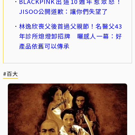
BLACKPINK出道10週年惹眾怒！
JISOO公開道歉：讓你們失望了
林逸欣喪父後首過父親節！名醫父43
年診所熄燈卸招牌 曬感人一幕：好
產品依舊可以傳承
#百大