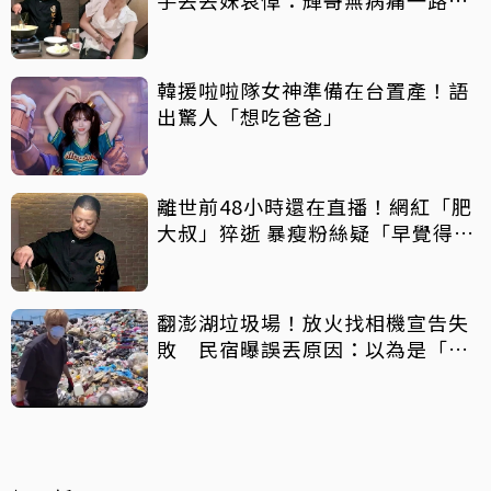
走
韓援啦啦隊女神準備在台置產！語
出驚人「想吃爸爸」
離世前48小時還在直播！網紅「肥
大叔」猝逝 暴瘦粉絲疑「早覺得不
對」
翻澎湖垃圾場！放火找相機宣告失
敗 民宿曝誤丟原因：以為是「按
摩棒」 喊話已和解勿出征