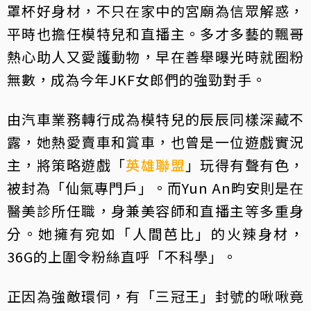
罩杯好身材，不只在家中的宮廟為信眾解惑，
平時也擔任模特兒和直播主。多才多藝的飄哥
熱心助人又愛護動物，早在善舉曝光時就圈粉
無數，成為今年JKF女郎們的強勁對手。
由汽車業務轉行成為模特兒的辰辰同樣深藏不
露，她熱愛賣車和賞車，也曾是一位遊戲實況
主，將策略遊戲「
英雄聯盟
」玩得有聲有色，
被封為「仙氣專門戶」。而Yun An畇安則是在
醫美診所任職，身兼美容師和直播主等多重身
分。她擁有宛如「人間芭比」的火辣身材，
36G的上圍令粉絲直呼「不科學」。
正因為強敵環伺，有「三冠王」封號的啾啾竟