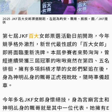
2025 JKF百大女郎票選開跑，左起為畇安、飄哥、辰辰。圖／JKF提
供
第七屆JKF
百大
女郎票選活動日前開跑，今年
競爭格外激烈，新世代最性感的「百大女郎」
即將面臨重新洗牌。本屆參賽者來勢洶洶，曾
經連續榮獲三屆冠軍的啾啾竟然在第四、五名
徘徊，擁有多項斜槓才華的女郎們緊追在後，
身為神明乩身的飄哥正虎視眈眈，隨時準備超
車。
今年多名JKF女郎身懷絕技，身為宮廟宮主和
神明乩身的飄哥就是其中一位代表。她擁有E