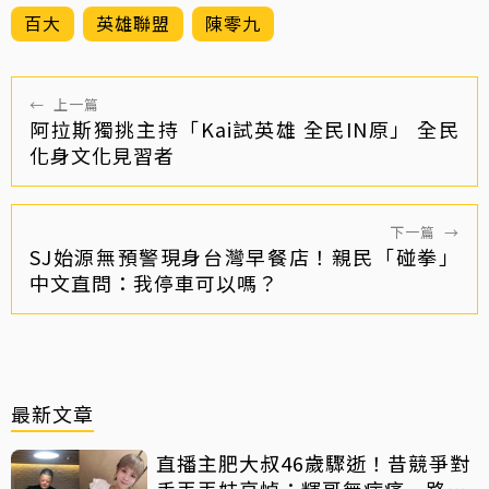
百大
英雄聯盟
陳零九
←
上一篇
阿拉斯獨挑主持「Kai試英雄 全民IN原」 全民
化身文化見習者
下一篇
→
SJ始源無預警現身台灣早餐店！親民「碰拳」
中文直問：我停車可以嗎？
最新文章
直播主肥大叔46歲驟逝！昔競爭對
手丟丟妹哀悼：輝哥無病痛一路好