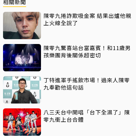
相關新聞
陳零九捲詐欺吸金案 結果出爐他親
上火線全說了
陳零九驚喜站台當嘉賓！和11歲男
孩樂團背後關係超密切
丁特進軍手搖飲市場！過來人陳零
九奉勸他這句話
八三夭台中開唱「台下全濕了」陳
零九衝上台合體