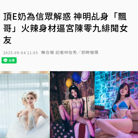
頂E奶為信眾解惑 神明乩身「飄
哥」火辣身材逼宮陳零九緋聞女
友
聯合報 記者林怡秀／即時報導
2025-09-04 11:05