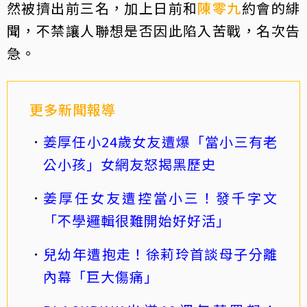
然被擠出前三名，加上日前和
陳零九
約會的緋
聞，不禁讓人聯想是否因此陷入苦戰，名次告
急。
更多新聞報導
姜厚任小24歲女友遭爆「當小三有老
公小孩」女網友怒揭黑歷史
姜厚任女友遭控當小三！發千字文
「不學邏輯很難開始好好活」
兒幼年遭抱走！徐莉玲首談母子分離
內幕「巨大傷痛」