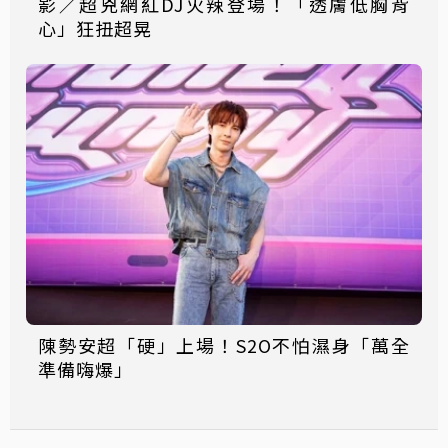
影／超兇網紅DJ火辣登場！「透膚低胸背
心」狂扭超晃
陳勢安超「硬」上場！S2O不怕濕身「萬全
準備嗨爆」