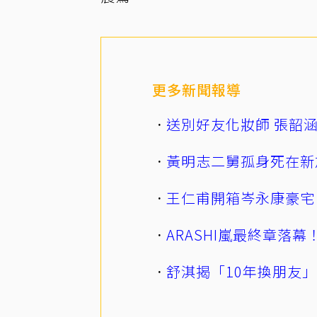
更多新聞報導
送別好友化妝師 張韶
黃明志二舅孤身死在新
王仁甫開箱岑永康豪宅
ARASHI嵐最終章落
舒淇揭「10年換朋友