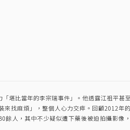
力「堪比當年的李宗瑞事件」。他透露江祖平甚
裝來找麻煩」，整個人心力交瘁。回顧2012年
30餘人，其中不少疑似遭下藥後被迫拍攝影像