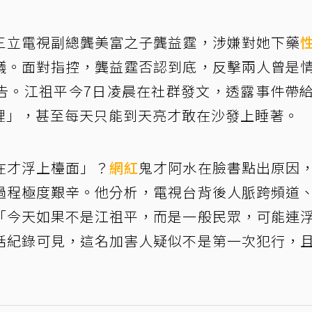
三立電視副總龔美富之子龔益霆，涉嫌對她下藥
議。面對指控，龔益霆否認到底，反擊兩人曾是
告。江祖平今7日凌晨在社群發文，透露事件帶
裡」，甚至每天只能到天亮才敢在沙發上睡著。
在才浮上檯面」？
網紅
鬼才阿水在臉書點出原因
過程極度艱辛。他分析，電視台背後人脈跨頻道
「今天如果不是江祖平，而是一般民眾，可能連
話紀錄可見，這名加害人疑似不是第一次犯行，