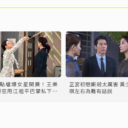
8點檔爆女星開撕！王樂
正宮初戀廝殺太厲害 黃少
妍狂甩江祖平巴掌私下動
祺左右為難有話說
作曝光