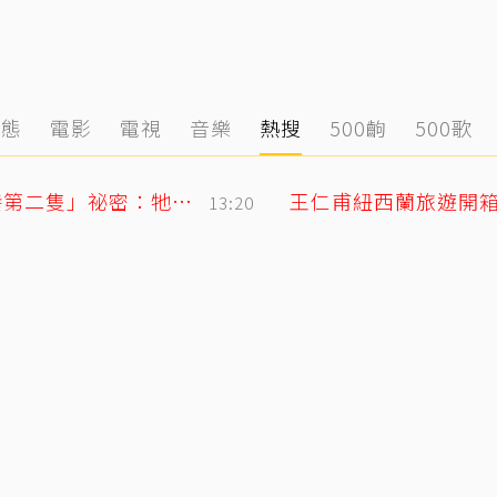
動態
電影
電視
音樂
熱搜
500齣
500歌
獨／唐綺陽痛失15年愛貓 揭當時「不養第二隻」祕密：牠為此狠咬我
13:20