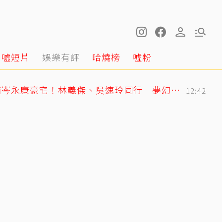
噓短片
娛樂有評
哈燒榜
噓粉
王仁甫紐西蘭旅遊開箱岑永康豪宅！林義傑、吳速玲同行 夢幻美景全曝光
12:42