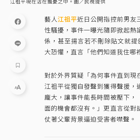
江祖平現在活在擔憂之中。圖／民視提供
藝人
江祖平
近日公開指控前男友
性騷擾，事件一曝光隨即掀起熱
係，甚至揚言若不刪除貼文就提
大恐懼，直言「他們知道我住哪
對於外界質疑「為何事件直到現
江祖平從獨自發聲到獲得聲援，
龐大，讓事件能長時間被壓下，
面的機會都沒有。」更直言從對
仗著父輩背景逼迫受害者噤聲。