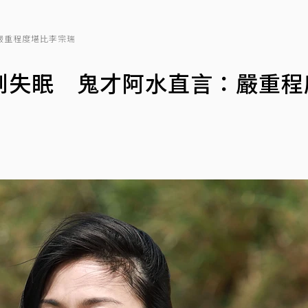
嚴重程度堪比李宗瑞
到失眠 鬼才阿水直言：嚴重程