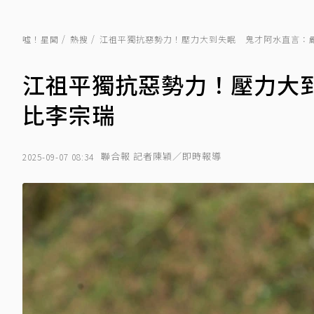
噓！星聞
熱搜
江祖平獨抗惡勢力！壓力大到失眠 鬼才阿水直言：
江祖平獨抗惡勢力！壓力大
比李宗瑞
聯合報 記者陳穎／即時報導
2025-09-07 08:34