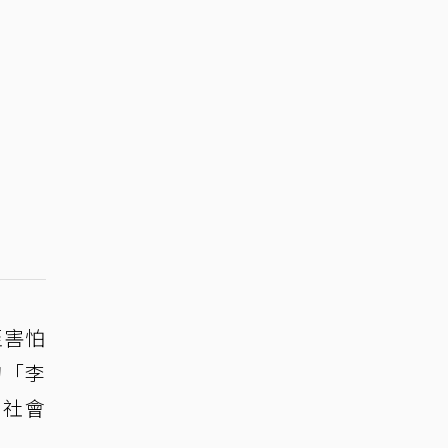
至害怕
的「李
，社會