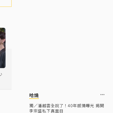
哈燒
獨／潘越雲全說了！40年感情曝光 揭開
李宗盛私下真面目