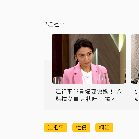
#江祖平
江祖平當貴婦耍傲嬌！ 八
點擋女星見狀吐：讓人害
怕
江祖平
性侵
網紅