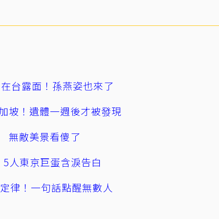
涵在台露面！孫燕姿也來了
加坡！遺體一週後才被發現
 無敵美景看傻了
幕！5人東京巨蛋含淚告白
」定律！一句話點醒無數人