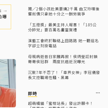
獨／2個小孩赴美要燒2千萬 曲艾玲嘆後
篇
→
輩削價只拿她十分之一酬勞競爭
拍曝
「五燈獎」最美主持人報喜！「185公
分帥兒」要百萬名畫當賀禮
演藝工會終於聯絡上田路路 她一聽這名
字卻立刻掛電話
母親病逝昔日家醜再掀！侯炳瑩認封鎖
哥哥侯冠群 兩度抗癌近況曝光
沉默7年不忍了！「車界女神」李冠儀發
長文控職場性騷、黑幕
即時
超萌橘貓「蜜柑站長」發出許願卡！