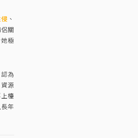
性侵
、
情侶關
給她極
，認為
、資源
浮上檯
且長年