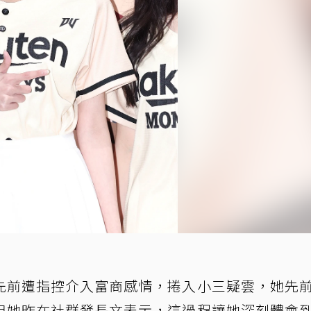
先前遭指控介入富商感情，捲入小三疑雲，她先
但她昨在社群發長文表示，這過程讓她深刻體會