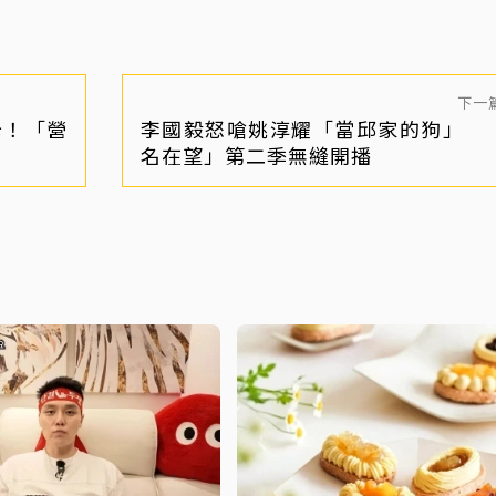
下一
卡！「營
李國毅怒嗆姚淳耀「當邱家的狗」 
名在望」第二季無縫開播