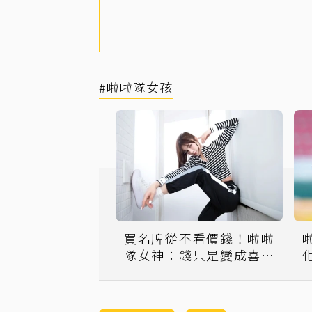
#啦啦隊女孩
買名牌從不看價錢！啦啦
隊女神：錢只是變成喜歡
的東西