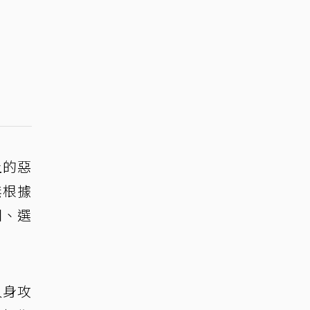
上的惡
無根據
團、選
人身攻