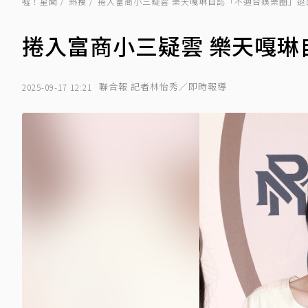
噓！星聞
熱搜
捲入富商小三疑雲 樂天嘎琳自認「不適合娛樂圈」退
捲入富商小三疑雲 樂天嘎
聯合報 記者林怡秀／即時報導
2025-09-17 12:21