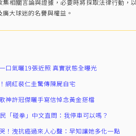
收集相關言論與證據，必要時將採取法律行動，
及廣大球迷的名譽與權益。
一口氣曬19張近照 真實狀態全曝光
！網紅裴仁圭驚傳陳屍自宅
歌神許冠傑曬手寫信悼念黃金搭檔
親民「碰拳」中文直問：我停車可以嗎？
哭！洩抗癌過來人心聲：早知讓她多化一點