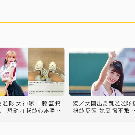
啦啦隊女神曝「膝蓋鈣
獨／女團出身跳啦啦隊
化」恐動刀 粉絲心疼湧留
粉絲反彈 她受傷不敢PO
言
自拍照