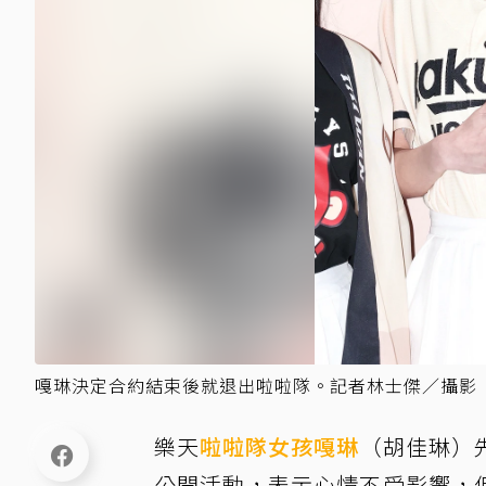
嘎琳決定合約結束後就退出啦啦隊。記者林士傑／攝影
樂天
啦啦隊女孩
嘎琳
（胡佳琳）
公開活動，表示心情不受影響，