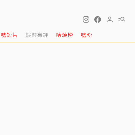
噓短片
娛樂有評
哈燒榜
噓粉