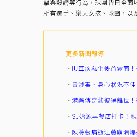
擊與毀謗等行為，球團皆已全面
所有選手、樂天女孩、球團，以
更多新聞報導
IU耳疾惡化後首露面！
曾涉毒、身心狀況不佳
港樂傳奇黎彼得離世！
SJ始源早餐店打卡！
陳聆薇病逝江蕙崩潰爆