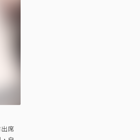
前出席
到，自