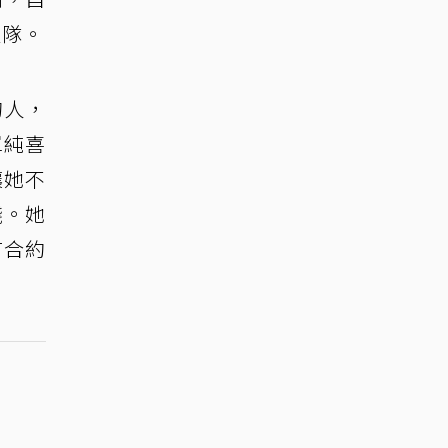
啦隊。
的人，
單純喜
讓她不
錢。她
有合約