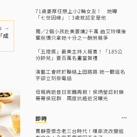
71歲姜厚任戀上小2輪女友！ 她曝
「七世因緣」：3歲就認定是他
篇
→
獨／2個小孩赴美要燒2千萬 曲艾玲嘆後
「成
輩削價只拿她十分之一酬勞競爭
「五燈獎」最美主持人報喜！「185公
分帥兒」要百萬名畫當賀禮
演藝工會終於聯絡上田路路 她一聽這名
字卻立刻掛電話
母親病逝昔日家醜再掀！侯炳瑩認封鎖
哥哥侯冠群 兩度抗癌近況曝光
即時
賈靜雯懷念老三台時代！嘆串流改變追