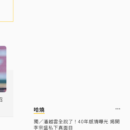
招
哈燒
獨／潘越雲全說了！40年感情曝光 揭開
李宗盛私下真面目