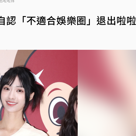
出啦啦隊
琳自認「不適合娛樂圈」退出啦