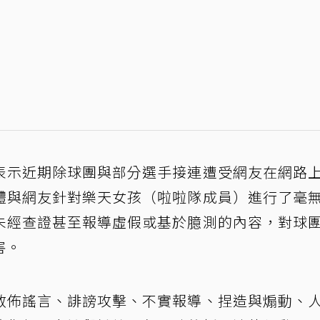
表示近期除球團與部分選手接連遭受網友在網路
體與網友針對樂天女孩（啦啦隊成員）進行了毫
未經查證甚至報導虛假或基於臆測的內容，對球
害。
散佈謠言、誹謗攻擊、不實報導、捏造與煽動、