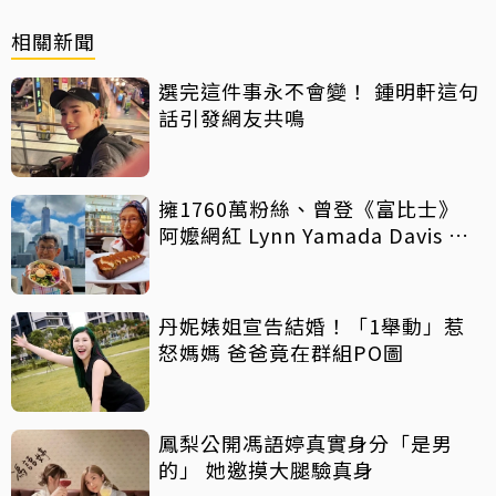
相關新聞
選完這件事永不會變！ 鍾明軒這句
話引發網友共鳴
擁1760萬粉絲、曾登《富比士》
阿嬤網紅 Lynn Yamada Davis 驚
傳病逝
丹妮婊姐宣告結婚！「1舉動」惹
怒媽媽 爸爸竟在群組PO圖
鳳梨公開馮語婷真實身分「是男
的」 她邀摸大腿驗真身