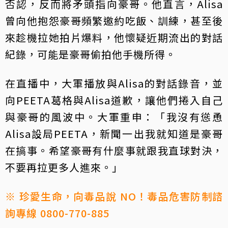
否認，反而將矛頭指向豪哥。他直言，Alisa
曾向他抱怨豪哥頻繁邀約吃飯、訓練，甚至後
來趁機拉她拍片爆料，他懷疑近期流出的對話
紀錄，可能是豪哥偷拍他手機所得。
在直播中，大軍播放與Alisa的對話錄音，並
向PEETA葛格與Alisa道歉，讓他們捲入自己
與豪哥的風波中。大軍重申：「我沒有慫恿
Alisa設局PEETA，新聞一出我就知道是豪哥
在搞事。希望豪哥有什麼事就跟我直球對決，
不要再拉更多人進來。」
※ 珍愛生命，向毒品說 NO！毒品危害防制諮
詢專線 0800-770-885