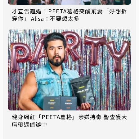
才宣告離婚！PEETA葛格突酸前妻「好想拆
穿你」 Alisa：不要想太多
健身網紅「PEETA葛格」涉嫌持毒 警查獲大
麻帶返偵辦中