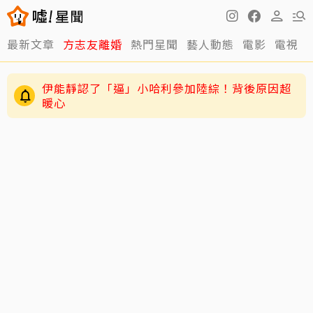
最新文章
方志友離婚
熱門星聞
藝人動態
電影
電視
伊能靜認了「逼」小哈利參加陸綜！背後原因超
暖心
遭質疑挪用會費買豪宅名車 曹雨婷出聲反擊了