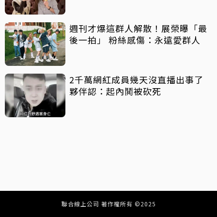
週刊才爆這群人解散！展榮曝「最
後一拍」 粉絲感傷：永遠愛群人
2千萬網紅成員幾天沒直播出事了
夥伴認：起內鬨被砍死
聯合線上公司 著作權所有 ©2025