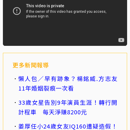
更多新聞報導
懶人包／早有跡象？楊銘威.方志友
11年婚姻裂痕一次看
33歲女星告別9年演員生涯！轉行開
計程車 每天淨賺8200元
姜厚任小24歲女友IQ160遭疑造假！