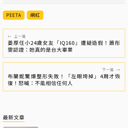
PEETA
網紅
←
上一篇
姜厚任小24歲女友「IQ160」遭疑造假！蕭彤
雯認證：她真的是台大畢業
下一篇
→
布蘭妮驚爆整形失敗！「左眼垮掉」4周才恢
復！怒喊：不能相信任何人
最新文章