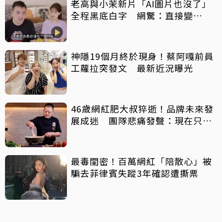
老高與小茉新片「AI圖片也沒了」
全程黑底白字 網驚：直接變
Podcast
神隱19個月終於現身！蔡阿嘎前員
工蘿拉突發文 最新近況曝光
46歲網紅肥大叔猝逝！品牌未來發
展成迷 團隊悲痛發聲：現在只想
陪他
最毒閨密！百萬網紅「陪散心」被
騙去菲律賓失蹤3年確認遭撕票