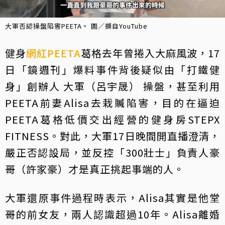
大軍否認操盤陷害PEETA。 圖／擷自YouTube
健身
網紅
PEETA
葛格去年曾捲入大麻風波，17
日「鏡週刊」爆料事件背後疑似由「打鐵健
身」創辦人 大軍（呂宇晟） 操盤，甚至利用
PEETA前妻Alisa去栽贓陷害，目的在逼迫
PEETA葛格低價交出經營的健身房STEPX
FITNESS。對此，大軍17日晚間開直播澄清，
嚴正否認設局，並反控「300壯士」負責人豪
哥（許家豪）才是真正挑起事端的人。
大軍還原事件過程時表示，Alisa其實是他堂
哥的前女友，兩人認識超過10年。Alisa離婚