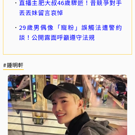
直播主肥大叔46歲驟逝！昔競爭對手
丟丟妹留言哀悼
29歲男偶像「寵粉」誤觸法遭警約
談！公開露面呼籲遵守法規
#鍾明軒