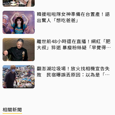
韓援啦啦隊女神準備在台置產！語
出驚人「想吃爸爸」
離世前48小時還在直播！網紅「肥
大叔」猝逝 暴瘦粉絲疑「早覺得不
對」
翻澎湖垃圾場！放火找相機宣告失
敗 民宿曝誤丟原因：以為是「按
摩棒」 喊話已和解勿出征
相關新聞