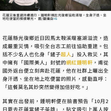
花蓮災後重建持續進行，鍾明軒親赴光復鄉協助清理，全身汗透、坐
地吃便當的模樣曝光。 圖/翻攝自
IG
花蓮縣光復鄉近日因馬太鞍溪堰塞湖溢流，造
成嚴重災情，吸引全台志工前往協助重建。包
括不少名人也化身「鏟子
超人
」投入救災，其
中擁有「國際美人」封號的
網紅
鍾明軒
，甫從
國外返台便立刻奔赴花蓮，他在社群上曬出全
身汗透、坐在地上吃便當的照片，感動直呼：
「這餐莫名其妙突然變得加倍好吃。」
其實在出發前，鍾明軒便在臉書預告「10月2
日要去花蓮當鏟子英雄」，貼文吸引上萬人按