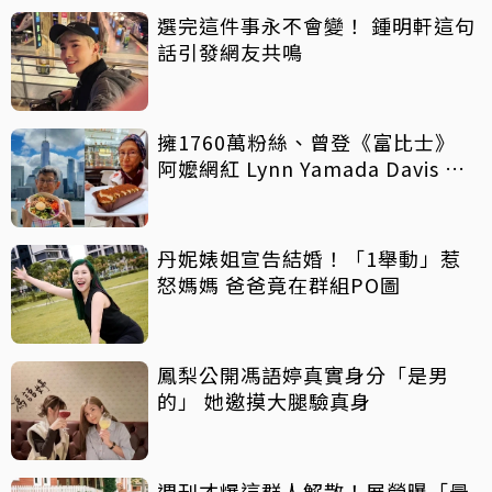
選完這件事永不會變！ 鍾明軒這句
話引發網友共鳴
擁1760萬粉絲、曾登《富比士》
阿嬤網紅 Lynn Yamada Davis 驚
傳病逝
丹妮婊姐宣告結婚！「1舉動」惹
怒媽媽 爸爸竟在群組PO圖
鳳梨公開馮語婷真實身分「是男
的」 她邀摸大腿驗真身
週刊才爆這群人解散！展榮曝「最