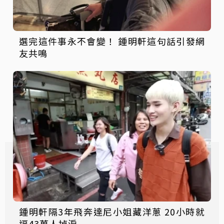
選完這件事永不會變！ 鍾明軒這句話引發網
友共鳴
鍾明軒隔3年飛奔達尼小姐藏洋蔥 20小時就
逼43萬人掉淚