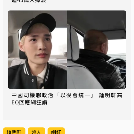
中國司機聊政治「以後會統一」 鍾明軒高
EQ回應網狂讚
鍾明軒
超人
網紅