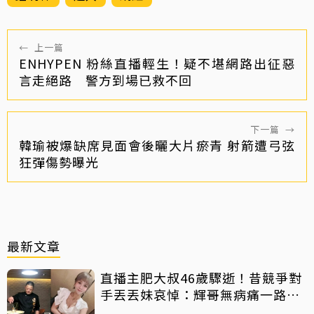
←
上一篇
ENHYPEN 粉絲直播輕生！疑不堪網路出征惡
言走絕路 警方到場已救不回
下一篇
→
韓瑜被爆缺席見面會後曬大片瘀青 射箭遭弓弦
狂彈傷勢曝光
最新文章
直播主肥大叔46歲驟逝！昔競爭對
手丟丟妹哀悼：輝哥無病痛一路好
走