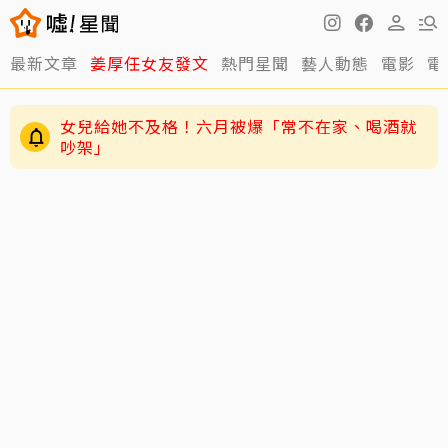
女兒給她不及格！六月被爆「常不在家、喝酒就
最新文章
姜厚任女友發文
熱門星聞
藝人動態
電影
電
吵架」
75歲大咖影后爆戀小38歲攝影同居6年？遭提告
索討2400萬 硬氣反擊絕不給