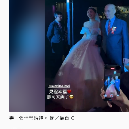
壽司張佳瑩婚禮。 圖／擷自IG