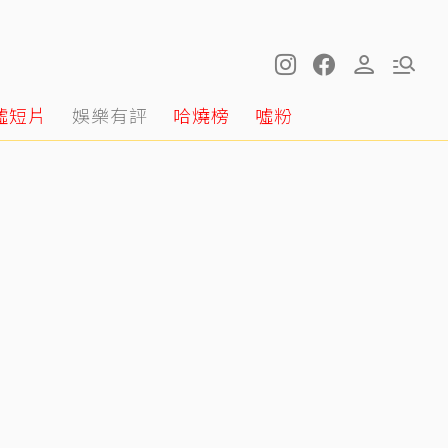
噓短片
娛樂有評
哈燒榜
噓粉