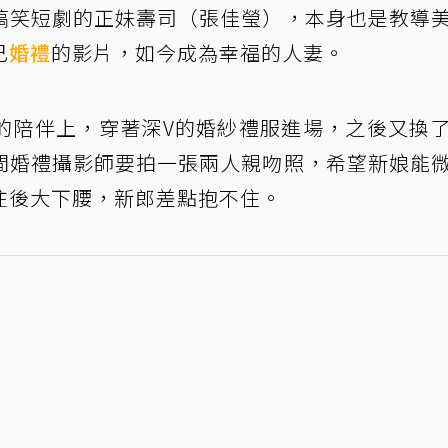
搞笑短劇的正妹壽司（張佳瑩），本身也是教導
己
婚禮
的影片，如今成為幸福的人妻。
的陪伴上，穿著深V的婚紗禮服進場，之後又換
間婚禮攝影師要拍一張兩人親吻照，希望新娘能
往後大下腰，新郎差點抱不住。