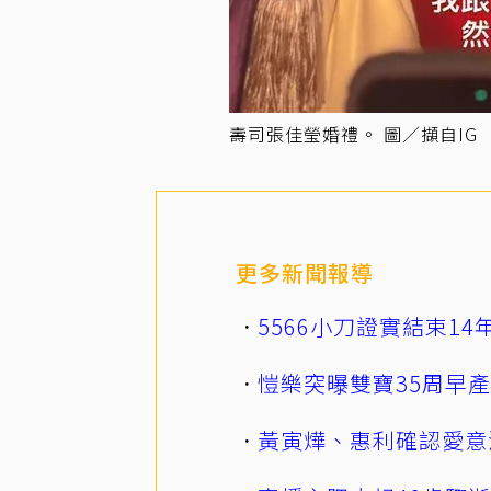
壽司張佳瑩婚禮。 圖／擷自IG
更多新聞報導
5566小刀證實結束1
愷樂突曝雙寶35周早
黃寅燁、惠利確認愛意