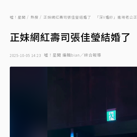
噓！星聞
熱搜
正妹網紅壽司張佳瑩結婚了 「深V婚紗」進場老公
正妹網紅壽司張佳瑩結婚了
噓！星聞 編輯bian／綜合報導
2025-10-05 14:23