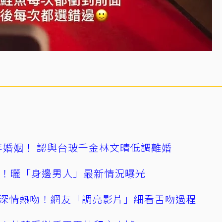
4年婚姻！ 認與台玻千金林文晴低調離婚
產！曬「身邊男人」最新情況曝光
深情熱吻！網友「調亮影片」細看舌吻過程