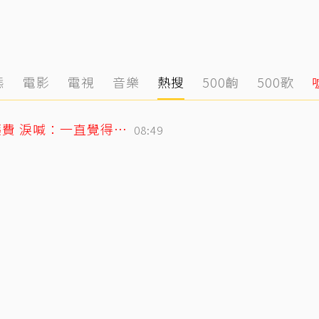
態
電影
電視
音樂
熱搜
500齣
500歌
26歲女偶像童年罹癌！父母賣飯捲籌醫藥費 淚喊：一直覺得都是我的錯
08:49