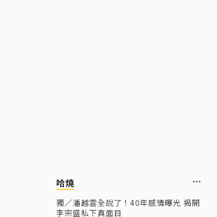
哈燒
獨／潘越雲全說了！40年感情曝光 揭開
李宗盛私下真面目