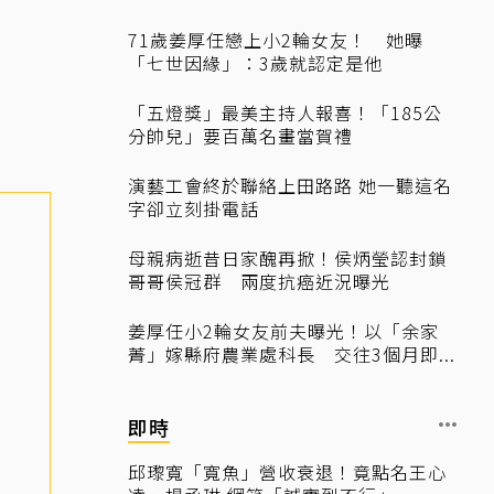
71歲姜厚任戀上小2輪女友！ 她曝
「七世因緣」：3歲就認定是他
「五燈獎」最美主持人報喜！「185公
分帥兒」要百萬名畫當賀禮
演藝工會終於聯絡上田路路 她一聽這名
字卻立刻掛電話
母親病逝昔日家醜再掀！侯炳瑩認封鎖
哥哥侯冠群 兩度抗癌近況曝光
姜厚任小2輪女友前夫曝光！以「余家
菁」嫁縣府農業處科長 交往3個月即...
即時
邱瓈寬「寬魚」營收衰退！竟點名王心