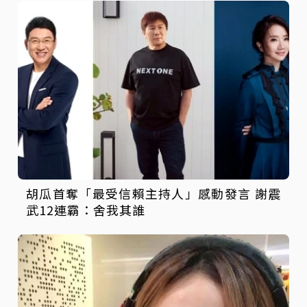
胡瓜首奪「最受信賴主持人」感動發言 謝震
武12連霸：舍我其誰