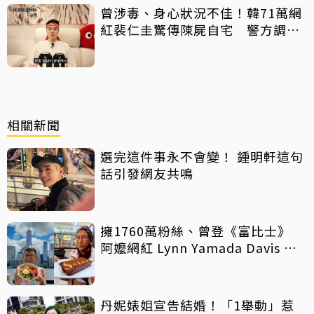
曾涉毒、身心狀況不佳！韓71萬網
紅裴仁圭驚傳陳屍自宅 警方調查
中
相關新聞
選完這件事永不會變！ 鍾明軒這句
話引發網友共鳴
擁1760萬粉絲、曾登《富比士》
阿嬤網紅 Lynn Yamada Davis 驚
傳病逝
丹妮婊姐宣告結婚！「1舉動」惹