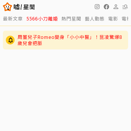
最新文章
5566小刀離婚
熱門星聞
藝人動態
電影
電
周董兒子Romeo變身「小小中醫」！昆凌驚爆8
歲兒會把脈
JYP又玩瘋了！穿垃圾袋當秀服 經紀人一句話
全場笑翻