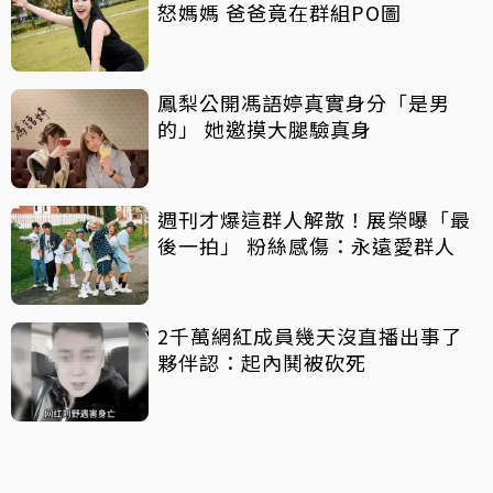
怒媽媽 爸爸竟在群組PO圖
鳳梨公開馮語婷真實身分「是男
的」 她邀摸大腿驗真身
週刊才爆這群人解散！展榮曝「最
後一拍」 粉絲感傷：永遠愛群人
2千萬網紅成員幾天沒直播出事了
夥伴認：起內鬨被砍死