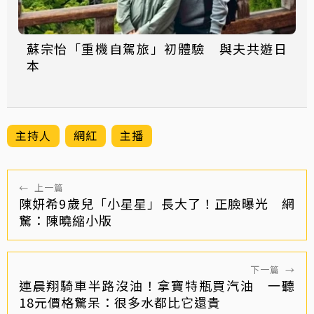
蘇宗怡「重機自駕旅」初體驗 與夫共遊日
本
主持人
網紅
主播
←
上一篇
陳妍希9歲兒「小星星」長大了！正臉曝光 網
驚：陳曉縮小版
下一篇
→
連晨翔騎車半路沒油！拿寶特瓶買汽油 一聽
18元價格驚呆：很多水都比它還貴