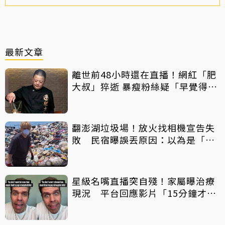
最新文章
離世前48小時還在直播！網紅「肥
大叔」猝逝 暴瘦粉絲疑「早覺得不
對」
翻澎湖垃圾場！放火找相機宣告失
敗 民宿曝誤丟原因：以為是「按
摩棒」 喊話已和解勿出征
星級名嘴直播突自殘！家屬曝治療
現況 平台回應影片「15分鐘才下
架」原因