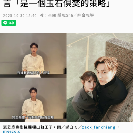
言「是一個玉石俱焚的策略」
噓！星聞 編輯Shh／綜合報導
2025-10-30 15:40
范姜彥豐指控粿粿出軌王子。圖／擷自IG／
zack_fanchiang
、
meigo.c