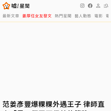
最新文章
姜厚任女友發文
熱門星聞
藝人動態
電影
電
范姜彥豐爆粿粿外遇王子 律師直