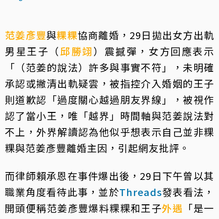
范姜彥豐
與
粿粿
協商離婚，29日拋出女方出軌
男星王子（
邱勝翊
）震撼彈，女方回應表示
「（范姜的說法）許多與事實不符」，未明確
承認或撇清出軌疑雲，被指控介入婚姻的王子
則道歉認「過度關心越過朋友界線」，被視作
認了當小王，唯「越界」時間軸與范姜說法對
不上，外界解讀認為他似乎想表示自己並非粿
粿與范姜彥豐離婚主因，引起網友批評。
而律師賴承恩在事件爆出後，29日下午曾以其
職業角度看待此事，並於
Threads
發表看法，
開頭便稱范姜彥豐爆料粿粿和王子
外遇
「是一