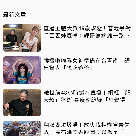
最新文章
直播主肥大叔46歲驟逝！昔競爭對
手丟丟妹哀悼：輝哥無病痛一路好
走
韓援啦啦隊女神準備在台置產！語
出驚人「想吃爸爸」
離世前48小時還在直播！網紅「肥
大叔」猝逝 暴瘦粉絲疑「早覺得不
對」
翻澎湖垃圾場！放火找相機宣告失
敗 民宿曝誤丟原因：以為是「按