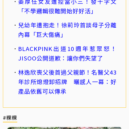
姜厚任女友遭控當小三！發千字文
「不學邏輯很難開始好好活」
兒幼年遭抱走！徐莉玲首談母子分離
內幕「巨大傷痛」
BLACKPINK出道10週年惹眾怒！
JISOO公開道歉：讓你們失望了
林逸欣喪父後首過父親節！名醫父43
年診所熄燈卸招牌 曬感人一幕：好
產品依舊可以傳承
#粿粿