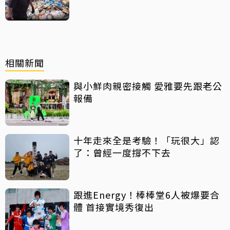
摩棒」 喊話已和解勿出征
相關新聞
與小鮮肉親密接觸 愛雅要先跟老公
報備
十年走來全是考驗！「玩很大」認
了：曾經一度撐不下去
跟進Energy！棒棒堂6人被爆要合
體 首接實境秀復出