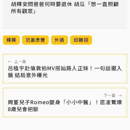
胡釋安問爸爸何時要退休 胡瓜「想一直照顧
所有觀眾」
粿粿
范姜彥豐
外遇
邱勝翊
←
上一篇
呂植宇赴倫敦拍MV搭訕路人正妹！一句話邀入
鏡 結局意外曝光
下一篇
→
周董兒子Romeo變身「小小中醫」！昆凌驚爆
8歲兒會把脈