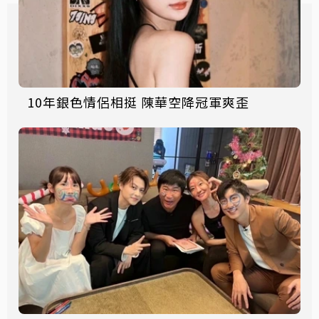
10年銀色情侶相挺 陳華空降冠軍爽歪