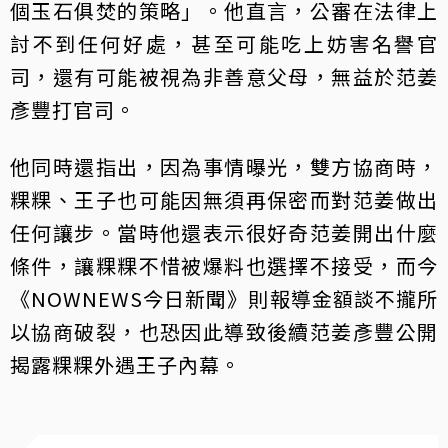
個玉石俱焚的策略」。他直言，公審在法律上
討不到任何好處，甚至可能吃上妨害名譽官
司，還有可能被視為非善意父母，無益於范姜
彥豐打官司。
他同時還指出，因為事情曝光，雙方協商時，
粿粿、王子也可能因無須再保密而對范姜做出
任何讓步。當時他還表示很好奇范姜開出什麼
條件，讓粿粿不惜被爆料也選擇不接受，而今
《NOWNEWS今日新聞》則報導金額談不攏所
以協商破裂，也恐因此導致後續范姜彥豐公開
揭露粿粿外遇王子內幕。