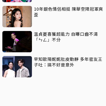
10年銀色情侶相挺 陳華空降冠軍爽
歪
温貞菱喜獲超能力 自曝口齒不清
「ㄣㄥ」不分
早知歐陽妮妮肚皮動靜 多年密友王
子吐：搞不好是意外