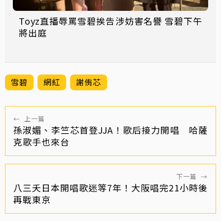
Toyz直播辱罵雪碧挨告涉妨害名譽 雪碧下午
將出庭
雪碧
網紅
謝侑芯
←
上一篇
孫淑媚、李竺芯首登JJA！歌后接力開唱 哈薩
克歌手也來台
下一篇
→
八三夭日本開唱歌迷等7年！大阪唱完21小時後
再戰東京