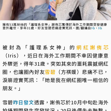
擁有53萬粉絲的「護理系女神」謝侑芯驚傳於海外工作期間突發健康
意外離世，享年31歲，好友雪碧悲痛證實死訊。圖/翻攝自
IG
、
IG
被封為「護理系女神」的
網紅
謝侑芯
（Iris），近日在海外工作期間不幸因健康意
外驟逝，得年31歲。突如其來的噩耗震撼網紅
圈，也讓圈內好友
雪碧
（方祺媛）悲痛不已，
淚崩證實死訊：「她是我在網紅圈唯一相信的
朋友。」
雪碧
昨日發文
透露，謝侑芯於10月中旬赴海外
拍攝期間發生突發狀況，20日後便失去聯繫，