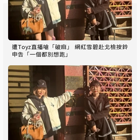
遭Toyz直播嗆「破麻」 網紅雪碧赴北檢按鈴
申告「一個都別想跑」