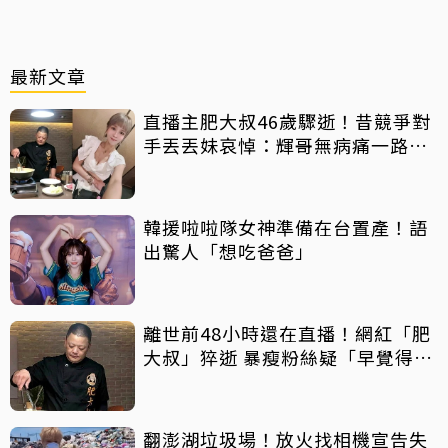
最新文章
直播主肥大叔46歲驟逝！昔競爭對
手丟丟妹哀悼：輝哥無病痛一路好
走
韓援啦啦隊女神準備在台置產！語
出驚人「想吃爸爸」
離世前48小時還在直播！網紅「肥
大叔」猝逝 暴瘦粉絲疑「早覺得不
對」
翻澎湖垃圾場！放火找相機宣告失