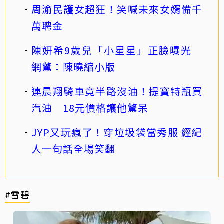
周渝民護女超狂！笑喊未來女婿備千
萬聘金
陳妍希9歲兒「小星星」正臉曝光
網驚：陳曉縮小版
連晨翔騎車竟半路沒油！提寶特瓶買
汽油 18元價格讓他驚呆
JYP又玩瘋了！穿垃圾袋當秀服 經紀
人一句話全場笑翻
#雪碧