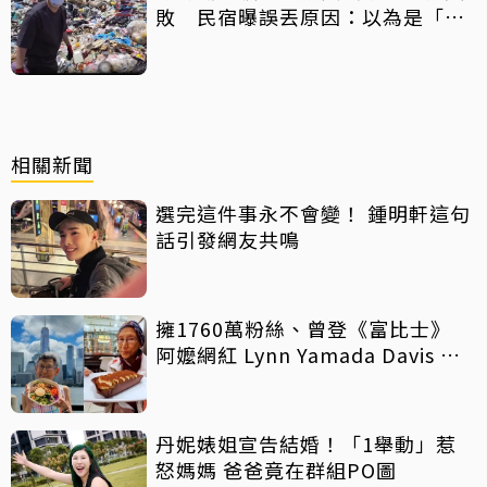
敗 民宿曝誤丟原因：以為是「按
摩棒」 喊話已和解勿出征
相關新聞
選完這件事永不會變！ 鍾明軒這句
話引發網友共鳴
擁1760萬粉絲、曾登《富比士》
阿嬤網紅 Lynn Yamada Davis 驚
傳病逝
丹妮婊姐宣告結婚！「1舉動」惹
怒媽媽 爸爸竟在群組PO圖