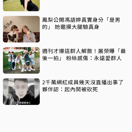
鳳梨公開馮語婷真實身分「是男
的」 她邀摸大腿驗真身
週刊才爆這群人解散！展榮曝「最
後一拍」 粉絲感傷：永遠愛群人
2千萬網紅成員幾天沒直播出事了
夥伴認：起內鬨被砍死