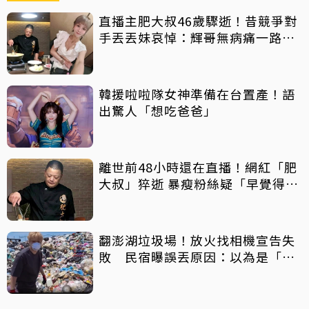
直播主肥大叔46歲驟逝！昔競爭對
手丟丟妹哀悼：輝哥無病痛一路好
走
韓援啦啦隊女神準備在台置產！語
出驚人「想吃爸爸」
離世前48小時還在直播！網紅「肥
大叔」猝逝 暴瘦粉絲疑「早覺得不
對」
翻澎湖垃圾場！放火找相機宣告失
敗 民宿曝誤丟原因：以為是「按
摩棒」 喊話已和解勿出征