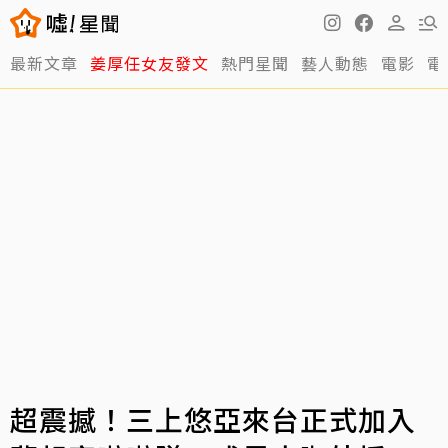
最新文章
姜厚任女友發文
熱門星聞
藝人動態
電影
電
超震撼！三上悠亞來台正式加入